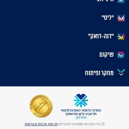
"ליס"
"דנה-דואק"
שיקום
מחקר ופיתוח
Ⓒ כל הזכויות שמורות לאיכילוב
תו תקן איכות ובטיחות