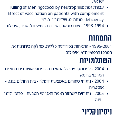
ישראל.
עבודת גמר: Killing of Meningococci by neutrophils:
Effect of vaccination on patients with complement
deficiency. מנחה: מ. שלזינגר ו- ר. לוי
1993-1994 - שנת סטאג', המרכז הרפואי תל-אביב, איכילוב
התמחות
1995-2001 - התמחות בכירורגיה כללית, מחלקה כירורגית א',
המרכז הרפואי ת"א, איכילוב
השתלמויות
2004 - לפרוסקופיה של המעי הגס - פרופ' אושר בית החולים
המרכזי ברומא
2004 - ניתוחי טחורים באמצעות דופלר - בית החולים בגנט -
אוסטריה.
2005 - ניתוחים לשחזור רצפת האגן ופי הטבעת - פרופ' לונגו
- וינה.
ניסיון קליני