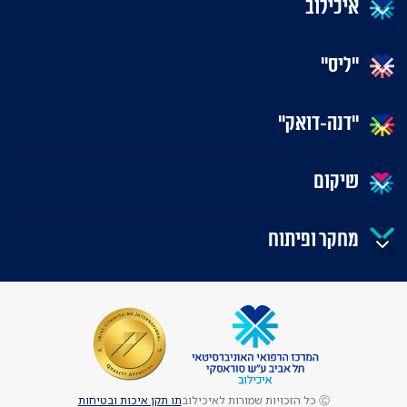
איכילוב
"ליס"
"דנה-דואק"
שיקום
מחקר ופיתוח
Ⓒ כל הזכויות שמורות לאיכילוב
תו תקן איכות ובטיחות