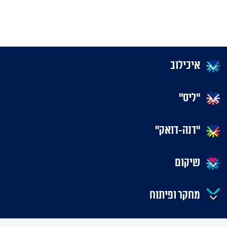
איכילוב
"ליס"
"דנה-דואק"
שיקום
מחקר ופיתוח