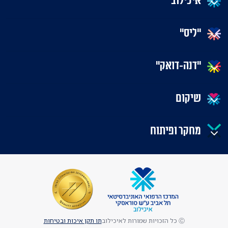
איכילוב
"ליס"
"דנה-דואק"
שיקום
מחקר ופיתוח
Ⓒ כל הזכויות שמורות לאיכילוב
תו תקן איכות ובטיחות