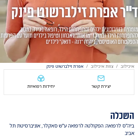
ד"ר אפרת זילברשוט פינק
מומחית בנוירולוגית ילדים והתפתחות הילד, רופאה בכירה במכון
להתפתחות הילד ובמרכז "מראות" לאבחון וטיפול בילדים ונוער עם הפרעות
הספקטרום האוטיסטי, ביה"ח "דנה - דואק" לילדים
איכילוב
צוות איכילוב
אפרת זילברשוט פינק
יצירת קשר
יחידות רפואיות
השכלה
​ביה"ס לרפואה: הפקולטה לרפואה ע"ש סאקלר, אוניברסיטת תל
אביב