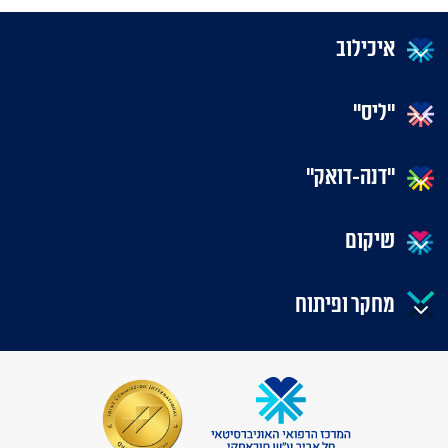
איכילוב
"ליס"
"דנה-דואק"
שיקום
מחקר ופיתוח