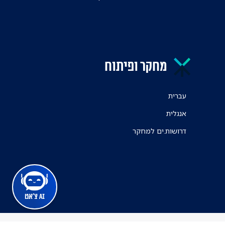
מחקר ופיתוח
עברית
אנגלית
דרושות.ים למחקר
AI צ'אט