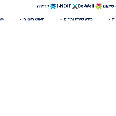
שיקום
Be-Well
I-NEXT
קריירה
ת
מידע שירות ותורים
חיפוש רופא.ה
אינ
קצר מועד