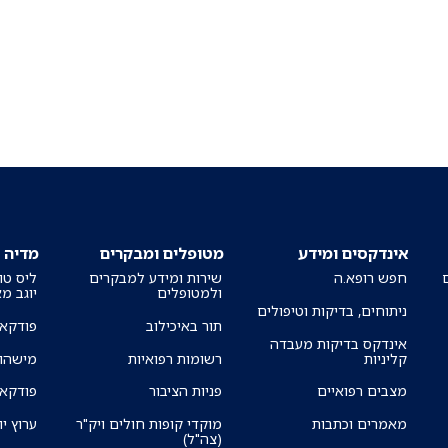
אינדקסים ומידע
מטופלים ומבקרים
מדיה
חפש רופא.ה
שירות ומידע למבקרים
ליס טו
ולמטופלים
יוגב מ
ניתוחים, בדיקות וטיפולים
תור באיכילוב
פודקאס
אינדקס בדיקות מעבדה
קליניות
רשומות רפואיות
מישהו 
מצבים רפואיים
פניות הציבור
פודקאס
מאמרים וכתבות
מוקדי קופות חולים ויק"ר
ערוץ יו
(צה"ל)