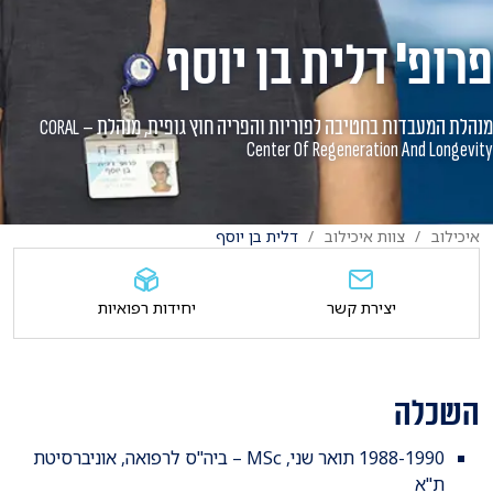
פרופ' דלית בן יוסף
מנהלת המעבדות בחטיבה לפוריות והפריה חוץ גופית, מנהלת CORAL –
Center Of Regeneration And Longevity
איכילוב
צוות איכילוב
דלית בן יוסף
יצירת קשר
יחידות רפואיות
השכלה
1988-1990 תואר שני, MSc – ביה"ס לרפואה, אוניברסיטת
ת"א