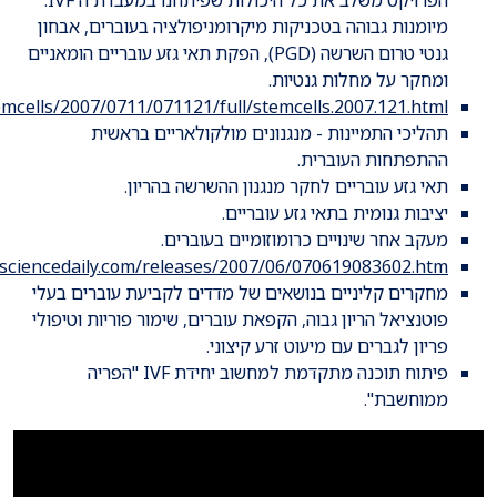
מיומנות גבוהה בטכניקות מיקרומניפולציה בעוברים, אבחון
גנטי טרום השרשה (PGD), הפקת תאי גזע עובריים הומאניים
ומחקר על מחלות גנטיות.
mcells/2007/0711/071121/full/stemcells.2007.121.html
תהליכי התמיינות - מנגנונים מולקולאריים בראשית
ההתפתחות העוברית.
תאי גזע עובריים לחקר מנגנון ההשרשה בהריון.
יציבות גנומית בתאי גזע עובריים.
מעקב אחר שינויים כרומוזומיים בעוברים.
.sciencedaily.com/releases/2007/06/070619083602.htm
מחקרים קליניים בנושאים של מדדים לקביעת עוברים בעלי
פוטנציאל הריון גבוה, הקפאת עוברים, שימור פוריות וטיפולי
פריון לגברים עם מיעוט זרע קיצוני.
פיתוח תוכנה מתקדמת למחשוב יחידת IVF "הפריה
ממוחשבת".