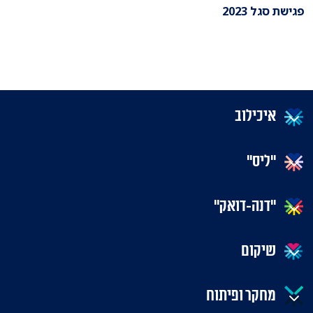
פגישת סגל 2023
איכילוב
"ליס"
"דנה-דואק"
שיקום
מחקר ופיתוח