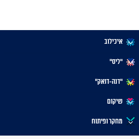
איכילוב
"ליס"
"דנה-דואק"
שיקום
מחקר ופיתוח