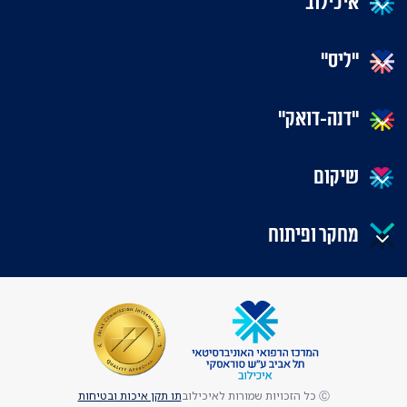
איכילוב
"ליס"
"דנה-דואק"
שיקום
מחקר ופיתוח
Ⓒ כל הזכויות שמורות לאיכילוב
תו תקן איכות ובטיחות