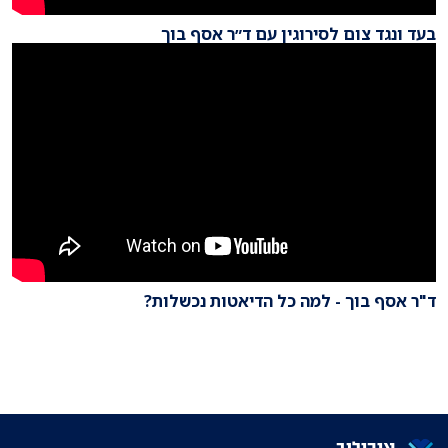
בעד ונגד צום לסירוגין עם ד״ר אסף בוך
ד"ר אסף בוך - למה כל הדיאטות נכשלות?