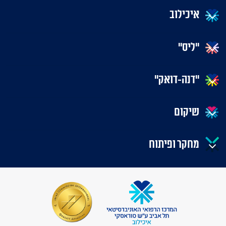
איכילוב
"ליס"
"דנה-דואק"
שיקום
מחקר ופיתוח