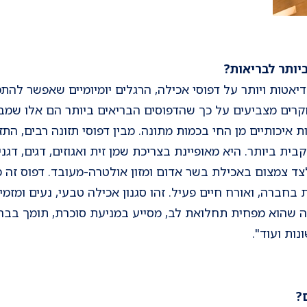
יאטות ויותר על דפוסי אכילה, הרגלים יומיומיים שאפשר להת
רים מצביעים על כך שהדפוסים הבריאים ביותר הם אלו שמבו
 איכותיים מן החי בכמות מתונה. מבין דפוסי תזונה רבים, התז
 ביותר. היא מאופיינת בצריכת שמן זית ואגוזים, דגים, דגנים
לצד צמצום באכילת בשר אדום ומזון אולטרה-מעובד. דפוס זה 
בחברה, ואורח חיים פעיל. זהו סגנון אכילה טבעי, נעים ומזמי
שהוא מפחית תחלואת לב, מסייע במניעת סוכרת, תומך בבריא
נות ועוד".