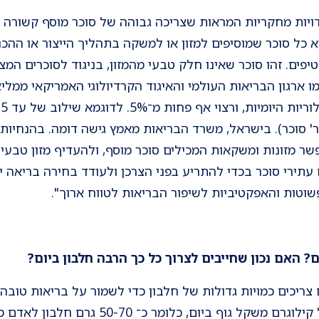
וא כל סוכר שמוסיפים למזון או למשקה בתהליך הייצור או הה
טיפים. זהו סוכר שאינו חלק טבעי מהמזון, בניגוד לסוכרים המצ
כמו ארגון הבריאות העולמי והאיגוד הקרדיולוגי האמריקאי ממל
וריות ( בכפית סוכר יש כ-5 גר' סוכר). בישראל, משרד הבריאות מאמץ גישה דומה. 
ר מזונות ומשקאות המכילים סוכר מוסף, ולהעדיף מזון טבעי. 
 עתירי סוכר בכדי להתריע בפני הצרכן ולעודד בחירה בריאה י
טות והאפקטיביות לשיפור הבריאות לטווח ארוך".
ם צריכים כמויות גדולות של חלבון כדי לשמור על בריאות טוב
היא כ־0.8 עד 1 גרם חלבון לכל קילוגרם משקל גו