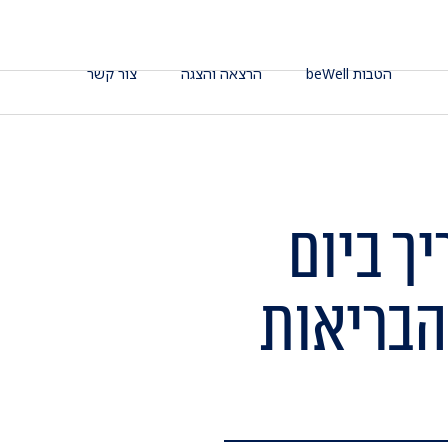
הטבות beWell
הרצאה והצגה
צור קשר
ך ביום
הבריאות