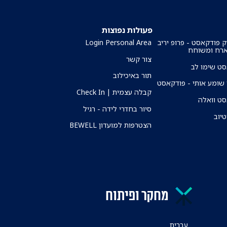
פעולות נפוצות
ק פודקאסט - פרופ יריב
Login Personal Area
ארח ומשוחח
צור קשר
ט שימו לב
תור באיכילוב
שומע אותי - פודקאסט
קבלה עצמית | Check In
ט וואלה
סיור בחדרי לידה - רגיל
טיוב
הצטרפות למועדון BEWELL
מחקר ופיתוח
עברית