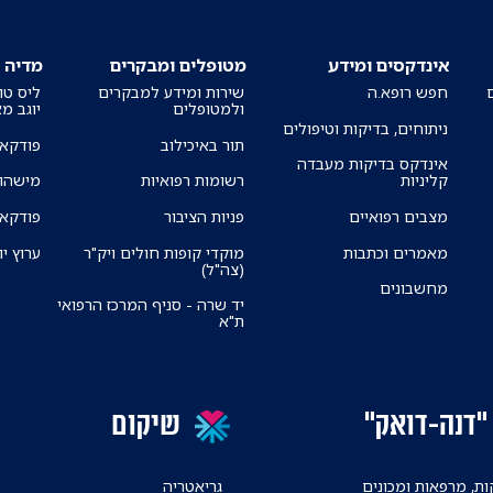
אינדקסים ומידע
מטופלים ומבקרים
מדיה
חפש רופא.ה
שירות ומידע למבקרים
ליס טו
ולמטופלים
יוגב מ
ניתוחים, בדיקות וטיפולים
תור באיכילוב
פודקאס
אינדקס בדיקות מעבדה
קליניות
רשומות רפואיות
מישהו 
מצבים רפואיים
פניות הציבור
פודקאס
מאמרים וכתבות
מוקדי קופות חולים ויק"ר
ערוץ יו
(צה"ל)
מחשבונים
יד שרה - סניף המרכז הרפואי
ת"א
"דנה-דואק"
שיקום
ת, מרפאות ומכונים
גריאטריה