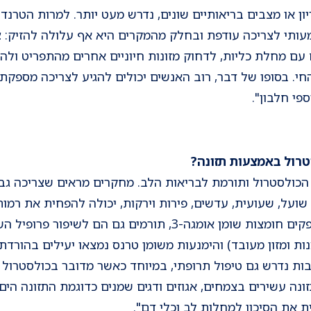
ריון או מצבים בריאותיים שונים, נדרש מעט יותר. למרות הטרנ
מעותי לצריכה עודפת ובחלק מהמקרים היא אף עלולה להזיק: צ
עם מחלת כליות, לדחוק מזונות חיוניים אחרים מהתפריט ולהע
חי. בסופו של דבר, רוב האנשים יכולים להגיע לצריכה מספקת 
פי חלבון".
 הכולסטרול ותורמת לבריאות הלב. מחקרים מראים שצריכה גבו
בדם. בנוסף, אגוזים ודגים שמספקים חומצות שומן אומגה-3, תורמי
ות נדרש גם טיפול תרופתי, במיוחד כאשר מדובר בכולסטרול ג
זונה עשירים בצמחים, אגוזים ודגים שמנים כדוגמת התזונה הים
 את הסיכון למחלות לב וכלי דם".