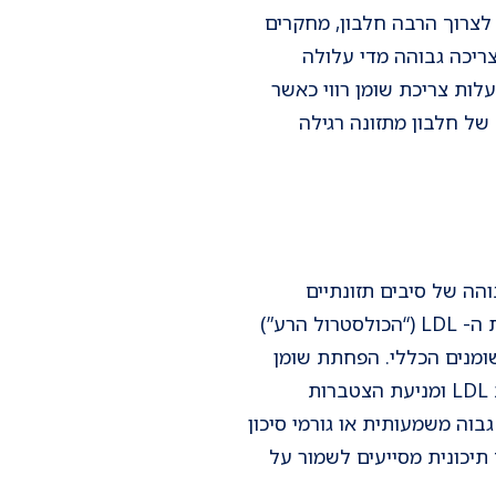
ד לצרוך הרבה חלבון, מחקרים
ריכה גבוהה מדי עלולה
לות צריכת שומן רווי כאשר
של חלבון מתזונה רגילה
הה של סיבים תזונתיים
שנמצאים במזונות כמו: שיבולת שועל, שעועית, עדשים, פירות וירקות, יכולה להפחית את רמות ה- LDL (“הכולסטרול הרע”)
ם גם הם לשיפור פרופיל השומנים הכללי. הפחתת שומן
רווי (כמו בשר אדום, גבינות שמנות ומזון מעובד) והימנעות משומן טרנס נמצאו יעילים בהורדת LDL ומניעת הצטברות
בוה משמעותית או גורמי סיכון
 תיכונית מסייעים לשמור על