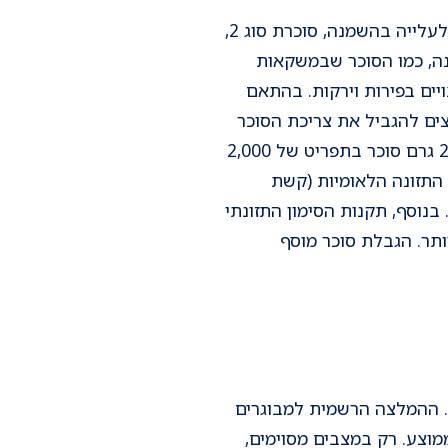
"בשנים האחרונות מצטברות עדויות מחקריות המראות שצריכה גבוהה של סוכר מוסף קשורה לעלייה בהשמנה, סוכרת סוג 2,
כנה, כמו הסוכר שבמשקאות
ויים בפירות וירקות. בהתאם
יצים להגביל את צריכת הסוכר
המוסף לפחות מ־10% מסך הקלוריות היומיות, ורצוי אף פחות מ־5%. לדוגמא שילוב של עד 25 גרם סוכר בתפריט של 2,000
בהנחיות התזונה הלאומיות (קשת
בנוסף, תקנות הסימון התזונתי
ותר. הגבלת סוכר מוסף
ה. ההמלצה הרשמית למבוגרים
ף ביום, כלומר כ־ 50-70 גרם חלבון לאדם ממוצע. רק במצבים מסוימים,