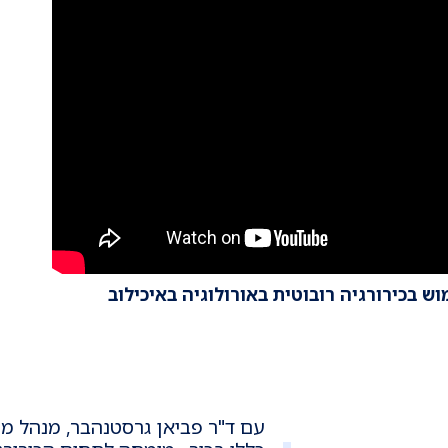
וש בכירורגיה רובוטית באורולוגיה באיכילוב
עם ד"ר פביאן גרסטנהבר, מנהל מחל