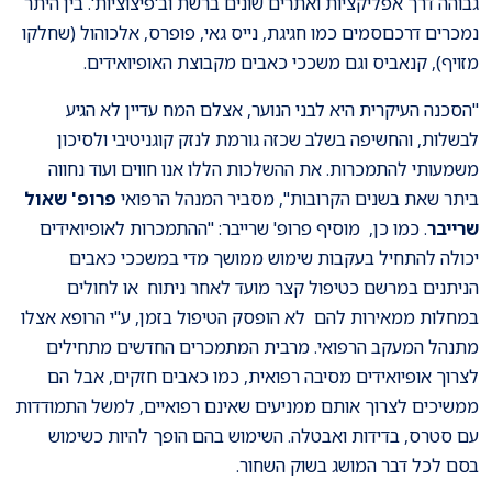
גבוהה דרך אפליקציות ואתרים שונים ברשת וב'פיצוציות'. בין היתר
נמכרים דרכםסמים כמו חגיגת, נייס גאי, פופרס, אלכוהול (שחלקו
מזויף), קנאביס וגם משככי כאבים מקבוצת האופיואידים.
"הסכנה העיקרית היא לבני הנוער, אצלם המח עדיין לא הגיע
לבשלות, והחשיפה בשלב שכזה גורמת לנזק קוגניטיבי ולסיכון
משמעותי להתמכרות. את ההשלכות הללו אנו חווים ועוד נחווה
ביתר שאת בשנים הקרובות", מסביר המנהל הרפואי
פרופ' שאול
שרייבר
. כמו כן, מוסיף פרופ' שרייבר: "ההתמכרות לאופיואידים
יכולה להתחיל בעקבות שימוש ממושך מדי במשככי כאבים
הניתנים במרשם כטיפול קצר מועד לאחר ניתוח או לחולים
במחלות ממאירות להם לא הופסק הטיפול בזמן, ע"י הרופא אצלו
מתנהל המעקב הרפואי. מרבית המתמכרים החדשים מתחילים
לצרוך אופיואידים מסיבה רפואית, כמו כאבים חזקים, אבל הם
ממשיכים לצרוך אותם ממניעים שאינם רפואיים, למשל התמודדות
עם סטרס, בדידות ואבטלה. השימוש בהם הופך להיות כשימוש
בסם לכל דבר המושג בשוק השחור.