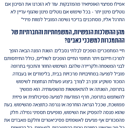
אפילו ממיצוי האופיואיד מהמדבקות. עוד לא הזכרנו את הסיכון אם
נוטלים מינון יתר - בכל שימוש אם נוטלים מינון שהגוף עדיין לא
התרגל אליו, מסתכנים בדיכוי נשימה המוביל למוות מידי"
מהן ההשלכות הנפשיות, המשפחתיות והחברתיות של
ההתמכרות למשככי כאבים?
חיי המתמכרים הופכים לבלתי נסבלים. השגת המנה הבאה הופך
למרכז חייהם ויתר תחומי החיים הופכים לשוליים, כולל התיחסותם
לבני המשפחה ולקריירה שלהם. השימוש החוזר והתכוף בתרופה
מוביל לפגיעה במחויבויות מרכזיות בבית, בלימודים או בעבודה.
המכור משקיע זמן רב לצורך ביצוע פעולות הנחוצות לשימוש
בתרופה, השגתה או להתאוששות מהשפעותיה. הוא ממשיך
להשתמש בתרופה, חרף המודעות לפגיעה פסיכולוגית או פיזית
ממושכת, שככל הנראה הוחרפה או נגרמה כתוצאה מהשימוש. בעת
שהוא מנסה להפסיק את השימוש, מופיעים תסמיני גמילה. חלק
מהמכורים אף מגיעים לאשפוזים פסיכיאטרים וחלקם מאבדים את
כל מה שהשיגו בחייהם טרום ההתמכרות. לפעמים, כל ההישגים