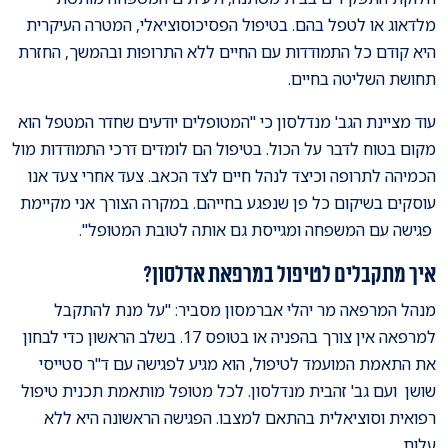
מלדאוג או לטפל בהם. בטיפול הפסיכוסוציאלי, המטרה העיקרית
היא קודם כל התמודדות עם החיים ללא התרופות ובהמשך, החזרת
תחושת השליטה בחיים.
עוד מציינת הגב' מנדלסון כי "המטופלים יודעים שחדר המטפל הוא
מקום בטוח לדבר על הכול. בטיפול הם לומדים דרכי התמודדות מול
הכמיהה לתרופה וכיצד לנהל חיים לצד הכאב. צעד אחרי צעד אנו
עוסקים בשיקום כל פן שנפגע בחייהם. במקרה הצורך אני מקיימת
פגישה עם המשפחה ומגייסת גם אותה לטובת המטופל".
איך מתקבלים לטיפול במרפאת אדלסון?
מנהל המרפאה מר יהלי אברמסון מסביר: "על מנת להתקבל
למרפאה אין צורך בהפניה או בטופס 17. בשלב הראשון כדי לבחון
את התאמת המועמד לטיפול, הוא מגיע לפגישה עם ד"ר סטייסי
שושן ועם גב' זהבית מנדלסון. לכל מטופל מותאמת תכנית טיפול
רפואית וסוציאלית בהתאם למצבו. הפגישה הראשונה היא ללא
עלות.