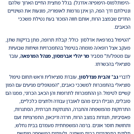
-היפותלמוס-היפופיזה אדרנל). בגלל מחצית החיים הארוך שלהם
ונטילתם דרך הפה, הן אינן גורמות לאופוריה, מונעות את השינויים
החדים שבמצב הרוח, אותם חווה המכור בעת נטילת משככי
הכאבים.
"הטיפול במרפאת אדלסון כולל: קבלת תרופה, מתן בדיקות שתן,
מעקב אצל רופא/ה מומחה בטיפול בהתמכרויות ושיחות שבועיות
עם מטפל/ת" מסביר
מר יהלי אברמסון, מנהל המרפאה
, עובד
סוציאלי בהכשרתו.
לדברי
גב' זהבית מנדלסון
, עובדת סוציאלית וראש תחום טיפול
סוציאלי בהתמכרות למשככי כאבים, "המטופלים מגיעים עם המון
קשיים לטיפול. הן ההתמכרות לתרופות והן הכאב הכרוני, ממנו הם
סובלים, הובילו רבים מהם לאובדן עבודה ולחצים כלכליים,
התרחקות מהמשפחה והחברה, התנתקות חברתית, הסתגרות,
פאסיביות, תנודות במצב הרוח, חרדה ודיכאון, התפרצויות זעם
ותחושת חוסר אונים. ברמה המשפחתית מעמדם בבית נחלש,
חלוקת התפקידים בבית משתנה, ולעיתים המשפחה מותשת