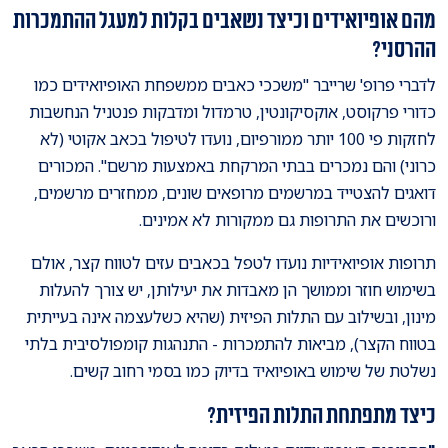
מהם אופיואידים וכיצד נשאבים בקלות למעגל ההתמכרות
ההרסני?
לדברי פרופ' שרייבר "משככי כאבים ממשפחת האופיואידים כמו
כדורי פרקוסט, אוקסיקונטין, טרמדול ומדבקות פנטניל הנחשבות
לחזקות פי 100 יותר ממורפיום, נועדו לטיפול בכאב אקוטי (לא
כרוני) והם נמכרים בבתי המרקחת באמצעות מרשם". המכורים
דואגים להצטייד במרשמים מרופאים שונים, ממחזרים מרשמים,
ורוכשים את התרופות גם ממקורות לא אמינים.
תרופות אופיואידיות נועדו לטפל בכאבים עזים לטווח קצר, אולם
בשימוש חוזר וממושך הן מאבדות את יעילותן, יש צורך להעלות
מינון, ובשילוב עם התלות הפיזית (שהיא כשלעצמה אינה בעייתית
בטווח הקצר), מביאות להתמכרות - התנהגות קומפולסיבית בלתי
נשלטת של שימוש באופיואיד בדיוק כמו בסמי רחוב קשים.
כיצד מתפתחת התלות הפיזית?