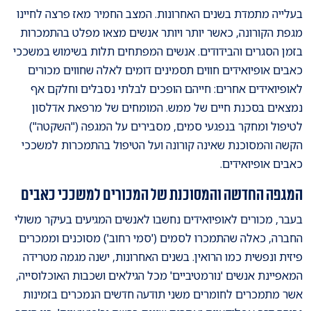
בעלייה מתמדת בשנים האחרונות. המצב החמיר מאז פרצה לחיינו
מגפת הקורונה, כאשר יותר ויותר אנשים מצאו מפלט בהתמכרות
בזמן הסגרים והבידודים. אנשים המפתחים תלות בשימוש במשככי
כאבים אופיואידים חווים תסמינים דומים לאלה שחווים מכורים
לאופיואידים אחרים: חייהם הופכים לבלתי נסבלים וחלקם אף
נמצאים בסכנת חיים של ממש. המומחים של מרפאת אדלסון
לטיפול ומחקר בנפגעי סמים, מסבירים על המגפה ("השקטה")
הקשה והמסוכנת שאינה קורונה ועל הטיפול בהתמכרות למשככי
כאבים אופיואידים.
המגפה החדשה והמסוכנת של המכורים למשככי כאבים
בעבר, מכורים לאופיואידים נחשבו לאנשים המגיעים בעיקר משולי
החברה, כאלה שהתמכרו לסמים ('סמי רחוב') מסוכנים וממכרים
פיזית ונפשית כמו הרואין. בשנים האחרונות, ישנה מגמה מטרידה
המאפיינת אנשים 'נורמטיביים' מכל הגילאים ושכבות האוכלוסייה,
אשר מתמכרים לחומרים משני תודעה חדשים הנמכרים בזמינות