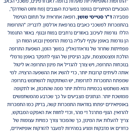
"
התרופות האופיואידיות פועלות בדומה לאנדורפינים, משככי הכאב
הטבעיים המיוצרים בגופנו במערכת העצבים (מח וחוט השדרה)",
מסבירה
ד"ר סטייסי שושן
, רופאה אחראית על תחום הטיפול
בהתמכרות למשככי כאבים במרפאת אדלסון. לדבריה: "התרופות
הללו גורמות לעיכוב באזורים נרחבים במוח ובגוף. באזור התגמול
הן גורמות באופן עקיף לעליה ברמות הדופמין ובגזע המוח הן
מפחיתות שחרור של נוראדרנאלין. במשך הזמן, השפעת התרופה
הולכת ומצטמצמת, עקב הניסיון של הגוף לתפקד באופן נורמלי
בנוכחות התרופה, ויש צורך להגדיל את מינון התרופה או ליטול
אותה לעיתים קרובות יותר, כדי להשיג את ההשפעה הרצויה. למי
שמפתח התמכרות לתרופות, יש השתוקקות להשתמש בתרופה
והוא משתמש בכמויות גדולות יותר ממה שהתכוון, או לתקופה
ממושכת יותר. הנתונים מצביעים על כך שכרבע מהמשתמשים
באופיואידים יפתחו בוודאות התמכרות קשה, בדיוק כמו התמכרות
להרואין. הגוף מתרגל די מהר, וכדי לחוות את האפקט המבוקש,
צריך להעלות את המינון, כך שהמכור צורך כמויות עצומות של
כדורים או מדבקות ומגיע במהירות למעבר להזרקות אופיואידים,