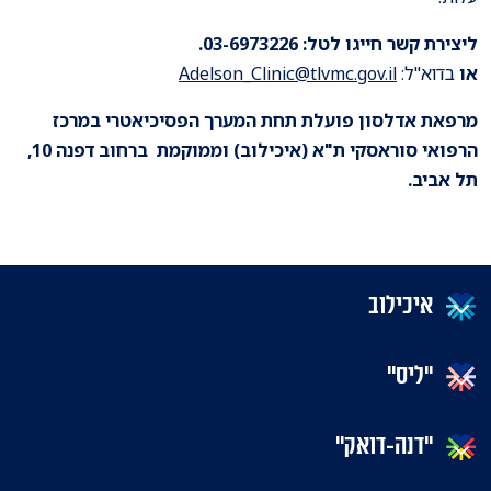
ליצירת קשר חייגו לטל: 03-6973226.
או
בדוא"ל:
Adelson_Clinic@tlvmc.gov.il
מרפאת אדלסון פועלת תחת המערך הפסיכיאטרי במרכז
הרפואי סוראסקי ת"א (איכילוב) וממוקמת
ברחוב דפנה 10,
תל אביב.
איכילוב
"ליס"
"דנה-דואק"