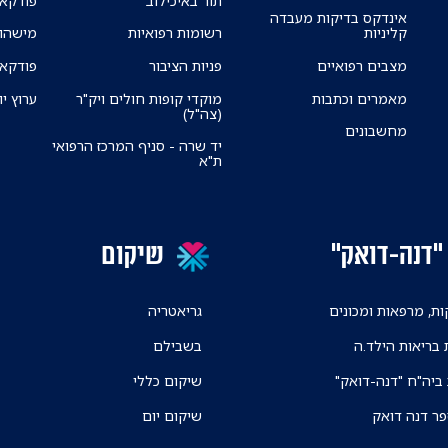
תור באיכילוב
פודקאס
אינדקס בדיקות מעבדה
קליניות
רשומות רפואיות
מישהו 
מצבים רפואיים
פניות הציבור
פודקאס
מאמרים וכתבות
מוקדי קופות חולים ויק"ר
ערוץ יו
(צה"ל)
מחשבונים
יד שרה - סניף המרכז הרפואי
ת"א
"דנה-דואק"
שיקום
ת, מרפאות ומכונים
גריאטריה
 בריאות הילד.ה
בשבילם
 ביה"ח "דנה-דואק"
שיקום כללי
פר דנה דואק
שיקום יום