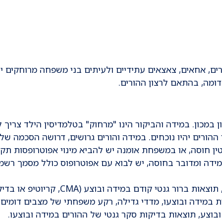
ים, אחאים, צאצאים עתידיים ולעיתים בני משפחה מרוחקים יו
דומה, בהתאם לרצון ההורים.
 במכון. במידה והביקור הינו "מרחוק" בטלמדיסין הילד צריך ל
הורים יהיו נוכחים. במידה והורים גרושים, דרושה הסכמה של 
טין חוסה, או במשפחת אומנה יש להביא מינוי אפוטרופסות תקף
במידה ומדובר בחוסה, יש לבוא עם אפוטרופוס כולל מסמך רשמי
מסמכים נלווים- מכתב סיכום רופא מטפל, תוצאות ברור גנטי קודם במידה ובוצע (CMA, קר
ות במידה ובוצעו, מדדי גדילה, רקע משפחתי של מצבים דומים
בוצע, תוצאות בדיקות סקר גנטי של ההורים במידה ובוצעו.