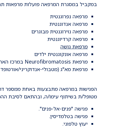
במקביל במסגרת המרפאה פועלות מרפאות תחומי
מרפאה נפרוגנטית
מרפאה אנדוגנטית
מרפאה נוירוגנטית מבוגרים
מרפאה קרדיוגנטית
מרפאת גושה
מרפאה אונקוגנטית ילדים
מרפאת Neurofibromatosis במרכז הארצי ל NF בדנה
מרפאת מא"ג (מטבולי-אנדוקריני/אורטופדי
הפגישות במרפאה מתבצעות באחת ממספר דרכי
מטופל/ת בשיתוף עימו/ה, ובהתאם לסיבת הה
פגישה "פנים-אל-פנים".
פגישה בטלמדיסין.
יעוץ טלפוני.