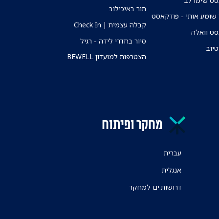
ט שימו לב
תור באיכילוב
שומע אותי - פודקאסט
קבלה עצמית | Check In
ט וואלה
סיור בחדרי לידה - רגיל
טיוב
הצטרפות למועדון BEWELL
מחקר ופיתוח
עברית
אנגלית
דרושות.ים למחקר