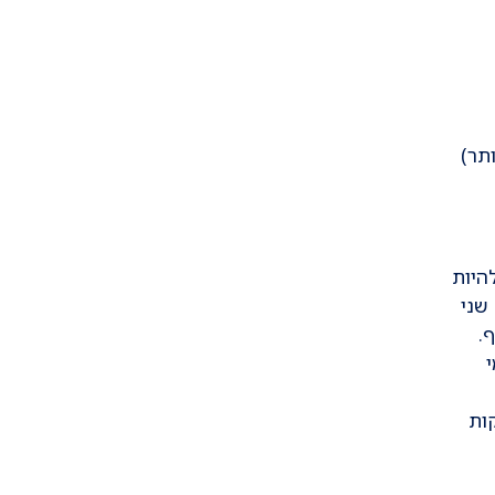
תר)
היות
שני
.
יוטיפ או בדיקות