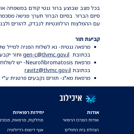
בכל מצב שבוצע ברור גנטי קודם במשפחה או 
סיום הברור. בסיום הברור תערך פגישה מסכמת 
עם ההמלצות הרלוונטיות לנבדק, להורים ולבנ
קביעת תור
מרפאה גנטית- נא לשלוח הפניה למייל של 
בכתובת
gen-c@tlvmc.gov.il
ותור יקבע 
בכתובת
ravitz@tlvmc.gov.il
מרפאת מא"ג- תורים נקבעים פרטנית ע"י צ
איכילוב
אודות
יחידות רפואיות
אודות המרכז הרפואי
מחלקות, מרפאות, מכונים
הנהלת בית החולים
אגף דימות-רדיולוגיה