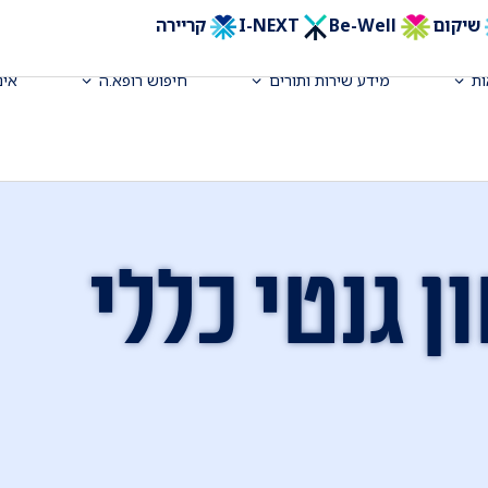
שיקום
Be-Well
I-NEXT
קריירה
ת
מידע שירות ותורים
חיפוש רופא.ה
אינ
ן גנטי כללי