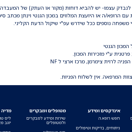
לנבדק עצמו- יש להביא דוחות (מקור או העתק) של המעבדה
עם הרופא/ה או היועצת המלווים במכון הגנטי וינתן מכתב סיכ
י משפחה נוספים ככל שידרש עפ"י שיקול הדעת הקליני.
המכון הגנטי
פרטנית ע"י מזכירות המכון.
מרפאת Neurofibromatosis- יש לשלוח הפניה לרוית צימרמן, מרכז ארצי ל NF
וות המרפאה. אין לשלוח הפניות.
אינדקסים ומידע
מטופלים ומבקרים
מדיה
חפש רופא.ה
שירות ומידע למבקרים
ליס טו
ולמטופלים
יוגב מ
ניתוחים, בדיקות וטיפולים