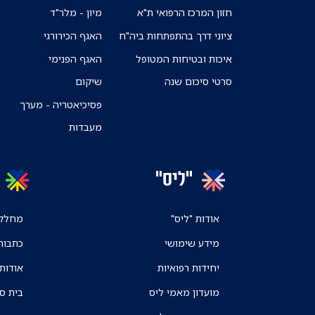
חזון המרכז הרפואי ת"א
מיון - מלר"ד
ציוני דרך בהתפתחות ביה"ח
האגף הכירורגי
איכות ובטיחות המטופל
האגף הפנימי
סרטי סיכום שנה
שיקום
פסיכיאטריה - מערך
מעבדות
"ליס"
אודות "ליס"
מחלקו
מידע שימושי
כתבות
יחידות רפואיות
אודות
מועדון מאמי ליס
בית ס