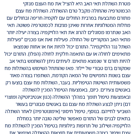
מטרת השתלת תאי האב היא להציל את מח העצם מנזקי
הכמוטרפיה שהחולה מקבל טרם ההשתלה. השתלת מח עצם
מתורם מתבצעת במרבית החולים עם לוקמיה חריפה ובחולים עם
מחלות המטולוגיות אחרות שאינן מגיבות לכמוטרפיה פשוטה. תאי
האב שנתרמו מסוגלים להרוג את תאי הלויקמיה בצורה יעילה יותר
מתאי האב המקוריים של החולה. פעילות זאת אנו מכנים "פעילות
השתל נגד הלויקמיה". התורם יכול להיות אח או אחות שנמצאו
מתאימים לחולה או עם התאמה חלקית לחולה (הפלו). התורם יכול
להיות תורם זר שנמצא מתאים. לעיתים ניתן להשתמש בתאי אב
שמקורם בדם טבורי של יילוד. מאז שהותחל השימוש בהשתלות מח
עצם בשנות החמישים של המאה הקודמת, השתפרו בצורה מאוד
משמעותית השיטות הטיפוליות. בעבר, השתלות מח עצם בוצעו רק
באנשים צעירים. כיום, באמצעות הטיפול המכין להשתלה
ובאמצעות טיפול תומך במהלך ההשתלה (כגון אנטיביוטיקה ומוצרי
דם) ניתן לבצע השתלת מח עצם גם באנשים מבוגרים בעשור
השביעי לחייהם. בנוסף, טיפול חיסוני (אימונוטרפיה) לאחר השתלה
בתאים לבנים של התורם מאפשר שליטה טובה יותר במחלת
הלויקמיה ושילוב של תרופות ביולוגיות בטיפול המכין להשתלת מח
עצם שיפור בצורה משמעותית את תוצאות ההשתלה ואיפשר את