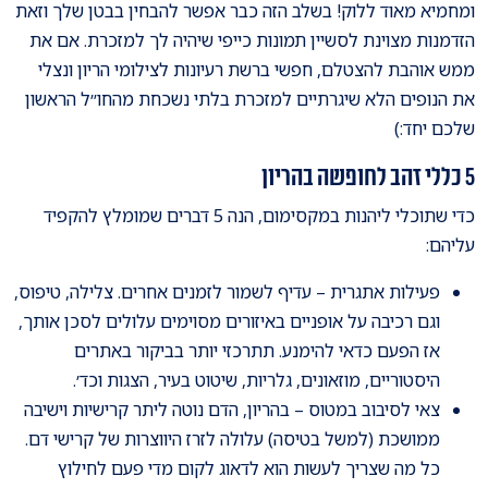
ומחמיא מאוד ללוק! בשלב הזה כבר אפשר להבחין בבטן שלך וזאת
הזדמנות מצוינת לסשיין תמונות כייפי שיהיה לך למזכרת. אם את
ממש אוהבת להצטלם, חפשי ברשת רעיונות לצילומי הריון ונצלי
את הנופים הלא שיגרתיים למזכרת בלתי נשכחת מהחו״ל הראשון
שלכם יחד:)
5 כללי זהב לחופשה בהריון
כדי שתוכלי ליהנות במקסימום, הנה 5 דברים שמומלץ להקפיד
עליהם:
פעילות אתגרית – עדיף לשמור לזמנים אחרים. צלילה, טיפוס,
וגם רכיבה על אופניים באיזורים מסוימים עלולים לסכן אותך,
אז הפעם כדאי להימנע. תתרכזי יותר בביקור באתרים
היסטוריים, מוזאונים, גלריות, שיטוט בעיר, הצגות וכד׳.
צאי לסיבוב במטוס – בהריון, הדם נוטה ליתר קרישיות וישיבה
ממושכת (למשל בטיסה) עלולה לזרז היווצרות של קרישי דם.
כל מה שצריך לעשות הוא לדאוג לקום מדי פעם לחילוץ