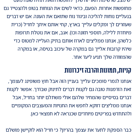
מחופשות אחרות. הפעם, כדאי לשים את הנוחות בטופ ולהצטייד גם
בנעליים נוחות להליכה וביגוד נוח שתואם את העונה. אם יש דברים
שעוזרים לך ומקלים עלייך בארץ, קחי אותם איתך לחו״ל (כרית
מיוחדת ללילה, תוספי תזונה וכו). אגב, אם את נוטלת תרופות
כלשהן, אנחנו ממליצים לארוז אותם בתיק העלייה למטוס כדי
שיהיו קרובות אלייך גם במקרה של עיכוב בטיסה, או במקרה
שהמזוודה שלך תגיע ליעד אחר.
קניות, תמונות והרבה זיכרונות
אנחנו לגמרי סומכים עלייך בעניין הזה אבל חוץ משופינג לעצמך,
זאת הזדמנות טובה גם לקנות דברים לתינוק שבדרך. אפשר לקנות
דברים בסיסיים שהמחיר שלהם אולי משתלם יותר בחו״ל, אבל
אנחנו ממליצים דווקא לחפש את החנויות והמעצבים המקומיים
ולהתחדש בפריטים מיוחדים שכנראה לא תמצאי כאן.
כבר הספקת לתעד את עצמך בהריון? כי חו״ל הוא לוקיישן מושלם