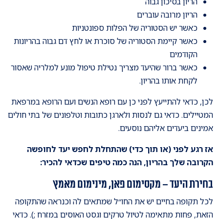
הריון בסיכון גבוה
הריון מרובה עוברים
כאשר יש הסטוריה של הפלות ספונטניות
כאשר קיימת הסטוריה של סוכרת או לחץ דם גבוה בהריונות
הקודמים
כאשר ברור שהיעד מצריך נטילת טיפול מונע למלריה שאסור
לקחת אותו בהריון.
לכן, כדאי להתייעץ לפני כן עם רופא הנשים ועם הרופא במרפאת
המטיילים. כדאי גם לנסות ולארגן כתובות וטלפונים של בתי חולים
אמינים ביעדים אליהם נוסעים.
אז רגע לפני (או תוך כדי) שהתחלת לחפש יעד לחופשה
הקרובה שלך בהריון, הנה כמה טיפים שכדאי להכיר:
בחירת היעד – מקסימום פאן, מינימום מאמץ
לכל תקופה בחיים יש את החו״ל שמתאים לה וכנראה שהתקופה
הזאת, פחות מתאימה לטיול טרקים וגסט האוסים במזרח ;). כדאי