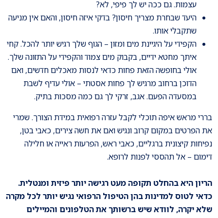
עצמות. גם ככה יש לך פיפי, לא?
היעד שבחרת מצריך חיסון? בדקי איזה חיסון, והאם אין מניעה
שתקבלי אותו.
הקפידי על היגיינת מים ומזון – הגוף שלך רגיש יותר להכל. קחי
איתך מחטא ידיים, בקבוק מים צמוד והקפידי על התזונה שלך.
אולי בחופשה הזאת פחות כדאי לנסות מאכלים חדשים, ואם
הדוכן ברחוב מרגיש לך פחות אסטתי – אולי עדיף לשבת
במסעדה הפעם. אגב, זרקי לך גם כמה מסכות בתיק.
בררי מראש איפה תוכלי לקבל עזרה רפואית במידת הצורך. שמרי
את הפרטים במקום קרוב ונגיש ואם את חשה צירים, כאבי בטן,
נפיחות קיצונית ברגליים, כאבי ראש, הפרעות ראייה או חלילה
דימום – אל תהססי לפנות לרופא.
הריון היא בהחלט תקופה מעט רגישה יותר פיזית ומנטלית.
כדאי לטוס למדינות בהן הטיפול הרפואי נגיש יותר לכל מקרה
שלא יקרה, לוודא שיש ברשותך את הטלפונים והמיילים