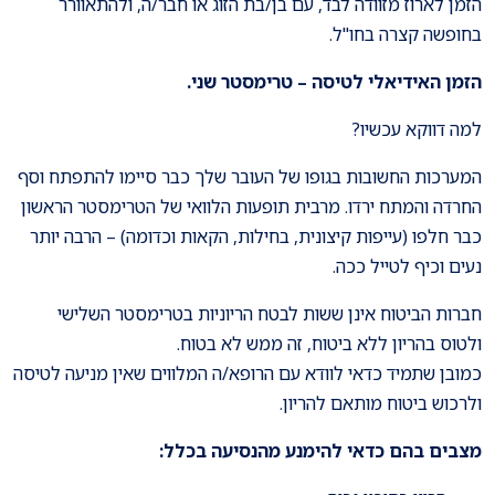
הזמן לארוז מזוודה לבד, עם בן/בת הזוג או חבר/ה, ולהתאוורר
בחופשה קצרה בחו"ל.
הזמן האידיאלי לטיסה – טרימסטר שני.
למה דווקא עכשיו?
המערכות החשובות בגופו של העובר שלך כבר סיימו להתפתח וסף
החרדה והמתח ירדו. מרבית תופעות הלוואי של הטרימסטר הראשון
כבר חלפו (עייפות קיצונית, בחילות, הקאות וכדומה) – הרבה יותר
נעים וכיף לטייל ככה.
חברות הביטוח אינן ששות לבטח הריוניות בטרימסטר השלישי
ולטוס בהריון ללא ביטוח, זה ממש לא בטוח.
כמובן שתמיד כדאי לוודא עם הרופא/ה המלווים שאין מניעה לטיסה
ולרכוש ביטוח מותאם להריון.
מצבים בהם כדאי להימנע מהנסיעה בכלל: