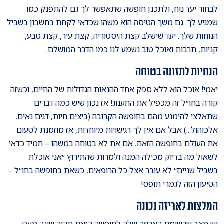
לבחור יעד נוח, ולתכנן חופשה שתאפשר לך גם להתפנק כמו
שמגיע לך. גם משך הטיסה הוא משהו שכדאי לקחת בחשבון בשביל
הנוחות שלך. יעד שישלב קצת היסטוריה, קצת עיר, קצת טבע,
קניות, תרבות ואוכל טוב נשמע לנו כמו הדבר המושלם.
הנחיות לתזונה בטוחה
יאמי! אוכל הוא ללא ספק אחד ההנאות הגדולות של החיים, וכשזה
קורה בחו״ל זה מכפיל את התענוג! אז נכון שיש כמה דברים
שתאלצי להימנע מהם בחופשה הקרובה (ביצים חיות, דגים נאים,
אלכוהול...) אבל אם אין לך רגישויות מיוחדות, אז מוזמנת לטעום
את העולם בחופשה הזאת. אם את לא בטוחה במשהו – תמיד כדאי
לשאול מה בדיוק מכילה המנה ולמרות שהתירוץ ״אני אוכלת
בשביל שניים״ לא עובר אצל כל הרופאים, כשאת בחופשה בחו״ל –
הטיעון הזה לגמרי תופס!
המלצות לאריזה נכונה
יש מצב שרשימת האריזה שלך לחופשה הזאת תהיה שונה מעט