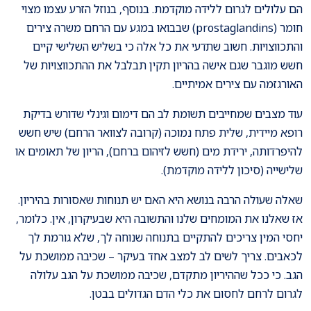
הם עלולים לגרום ללידה מוקדמת. בנוסף, בנוזל הזרע עצמו מצוי
חומר (prostaglandins) שבבואו במגע עם הרחם משרה צירים
והתכווצויות. חשוב שתדעי את כל אלה כי בשליש השלישי קיים
חשש מוגבר שגם אישה בהריון תקין תבלבל את ההתכווצויות של
האורגזמה עם צירים אמיתיים.
עוד מצבים שמחייבים תשומת לב הם דימום וגינלי שדורש בדיקת
רופא מיידית, שלית פתח נמוכה (קרובה לצוואר הרחם) שיש חשש
להיפרדותה, ירידת מים (חשש לזיהום ברחם), הריון של תאומים או
שלישייה (סיכון ללידה מוקדמת).
שאלה שעולה הרבה בנושא היא האם יש תנוחות שאסורות בהיריון.
אז שאלנו את המומחים שלנו והתשובה היא שבעיקרון, אין. כלומר,
יחסי המין צריכים להתקיים בתנוחה שנוחה לך, שלא גורמת לך
לכאבים. צריך לשים לב למצב אחד בעיקר – שכיבה ממושכת על
הגב. כי ככל שההיריון מתקדם, שכיבה ממושכת על הגב עלולה
לגרום לרחם לחסום את כלי הדם הגדולים בבטן.