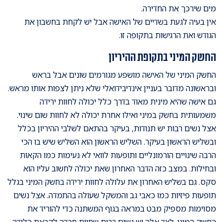
מים שירכך את החדירה.
אין בעיה לגעת בשדיים של האישה אבל יש לקחת בחשבון את
הגודש ואת הרגישות בתקופה זו.
החשק המיני בתקופת ההיריון
החשק המיני של האישה מושפע מגורמים שונים אבל בראש
ובראשונה מדובר בעניין אינדיבידואלי שלא ניתן לצפות אותו מראש.
גם אישה שהיא מינית מאוד בדרך כלל יכולה לחוות ירידה
משמעותית בחשק במיני ואילו אחרת יכולה לא לחוות שום שינוי.
אצל נשים רבות יש תנודות, בעיקר בהתאם לשלבי ההיריון בכלל
ובשליש הראשון בעיקר. השליש הראשון הוא השליש שיש בו הכי
הרבה שינויים הורמונליים ותופעות לוואי לא נעימות כמו הקאות
ובחילות. במצב כזה הדבר האחרון שאת יכולה לחשוב עליו הוא
סקס. גם בשליש האחרון את עלולה לחוות ירידה בחשק המיני בגלל
תופעות פיזיות כמו כאבי גב והמשקל שעולה בהתמדה. אצל נשים
מסוימות מספיק מבט במראה בגוף המשתנה כדי להוריד את
החשק המיני. לצד אלה יש נשים רבות שחוות חרדה לקראת הלידה