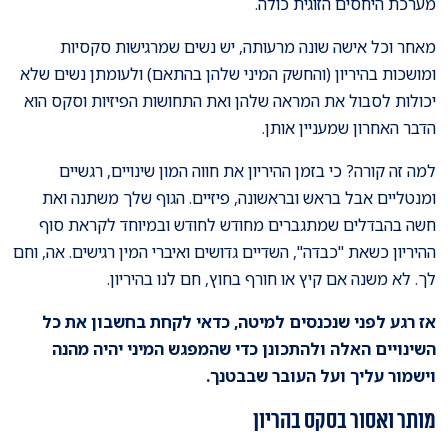
מערכת היחסים הזוגית כולה.
מאחר וכל אישה שונה מרעותה, יש נשים שמרגישות סקסיות
ומושכות בהיריון (והחשק המיני שלהן בהתאם) ולעומתן נשים שלא
יכולות לסבול את המראה שלהן ואת התחושות הפיזיות וסקס הוא
הדבר האחרון שמעניין אותן.
למה זה קורה? כי בזמן ההיריון את חווה המון שינויים, רגשיים
ומנטליים אבל בראש ובראשונה, פיזיים. הגוף שלך משתנה ואת
חשה בהבדלים שמתגברים מחודש לחודש ובמיוחד לקראת סוף
ההיריון כשאת "כבדה", השדיים גדושים ואיברי המין רגישים. אה, וחם
לך. לא משנה אם קיץ או חורף בחוץ, חם לנו בהיריון.
אז רגע לפני שנכנסים למיטה, כדאי לקחת בחשבון את כל
השינויים האלה ולהתכונן כדי שהמפגש המיני יהיה מהנה
וישמור עליך ועל העובר שבבטנך.
מותר ואסור בסקס בהריון