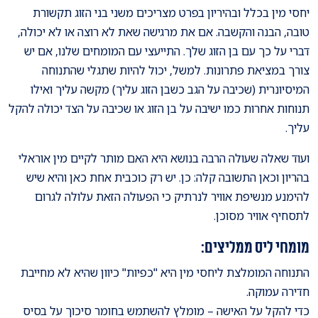
יחסי מין בכלל ובהיריון בפרט מצריכים משני בני הזוג תקשורת
טובה, הבנה והקשבה. אם את מרגישה שאת לא רוצה או לא יכולה,
דברי על כך עם בן הזוג שלך. התייעצי עם המומחים שלנו, אם יש
צורך במציאת פתרונות. למשל, יכול להיות שתגלי שהתנוחה
המיסיונרית (שכיבה על הגב כשבן הזוג עליך) מקשה עליך ואילו
תנוחות אחרות כמו ישיבה על בן הזוג או שכיבה על הצד יכולה להקל
עליך.
ועוד שאלה שעולה הרבה בנושא היא האם מותר לקיים מין אוראלי
בהריון וכאן התשובה קלה: כן. יש רק כוכבית אחת כאן והיא שיש
להימנע מנשיפת אוויר לנרתיק כי הפעולה הזאת עלולה לגרום
לתסחיף אוויר מסוכן.
מומחי ליס ממליצים:
התנוחה המומלצת ליחסי מין היא "כפיות" כיוון שהיא לא מחייבת
חדירה עמוקה.
כדי להקל על האישה – מומלץ להשתמש בחומר סיכוך על בסיס