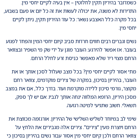
כשמדובר בהיריון תקין לחלוטין – אין בעיה לקיים יחסי מין.
התדירות לא משנה, את יכולה לעשות את זה כל יום או פעם בשבוע,
בכל מקרה כלל האצבע נשאר: כל עוד ההיריון תקין, ניתן לקיים
יחסי מין.
נשים וגברים רבים חווים חרדות סביב קיום יחסי המין והפחד לפגוע
בעובר. אז אפשר להירגע: העובר מוגן על ידי שק מי השפיר ובצוואר
הרחם מצוי ריר שלא מאפשר כניסת זרע לחלל הרחם.
מתי אסור לקיים יחסי מין? בכל מצב שעלול לסכן אותך או את
העובר, בהיריון בסיכון, במקרה של צירים מוקדמים, צוואר רחם
מקוצר, גורמי סיכון ללידה מוקדמת ועוד. בדרך כלל, אם את במצב
מסכן היריון, הרופא המלווה ינחה אותך לגביו. אם יש לך ספק,
תשאלי. חשוב שתגיעי למיטה רגועה.
שימי לב במיוחד לשליש השלישי של ההיריון. אורגזמה מכווצת את
הרחם ויוצרת מעין "צירים". צירים אלה מגבירים את הלחץ על
צוואר הרחם ולכן קיום יחסי מין אסור עבור נשים בהיריון בסיכון כי