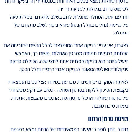
סרטן השחלות נמצא בשנים האחרונות במגמת ירידה, בעיקר הודות
לשימוש נרחב בגלולות למניעת היריון.
יחד עם זאת, המחלה מתגלית לרוב בשלב מתקדם, בשל תופעה
של מיימת (נוזלים בחלל הבטן) שהיא ביטוי לשלב מתקדם של
המחלה.
לצערנו, אין עדיין בדיקה אחת המומלצת לכלל הנשים שהוכיחה את
יעילותה במניעת תמותה מסרטן השחלות. משום כך, האמצעי
היעיל ביותר הוא בדיקה קפדנית אחת לחצי שנה, הכוללת בדיקה
גינקולוגית ואולטרהסאונד לבדיקת אברי הרבייה וחלל הבטן.
לאיתור המוקדם יש חשיבות מכרעת במיוחד אצל נשים הנמצאות
בקבוצת הסיכון ללקות בסרטן השחלה - נשים עם רקע משפחתי
של סרטן השחלות או של סרטן השד, או נשים מקבוצות אתניות
בעלות סיכון מוגבר.
מניעת סרטן הרחם
בגדול, ניתן לומר כי שיעור הממאירויות של הרחם נמצא במגמת