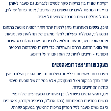
"קיימת שונות בין בדיקות סקר לנשים ולגברים, גם מעבר לאותן
בדיקות הנוגעות לאיברים השונים בין המינים", אומר פרופ' ישי לוין,
מנהל מחלקת נשים במרכז הרפואי תל-אביב.
ואכן, בשנים האחרונות ניתן לראות יותר ויותר רפואה מונעת בתחום
הגינקולוגי, הכוללת: פעילות לגילוי מוקדם של תחלואת שד, מניעת
אוסטיאופורוזיס, מניעת תחלואה לבבית ומניעת מחלות ממאירות
של צוואר הרחם, הרחם והשחלות. כדי ליהנות מיתרונות הרפואה
המונעת – חייבים להיות כל הזמן עם יד על הדופק.
מעקב שגרתי אצל רופא הנשים
נשים רבות מאמינות כי לאחר השלמת תכניות הפריון והילודה, אין
יותר צורך בביקור אצל הגינקולוג, אלא במקרה של הופעת סימני
מחלה המחייבים בירור.
אנו, רופאי הנשים בישראל, וכן האיגודים המקצועיים של רופאי
הנשים במדינות המפותחות (כמו: ארה"ב, בריטניה וקנדה), מאמינים
כי גם נשים מעבר לגיל הפריון צריכות להמשיך במעקב שגרתי,