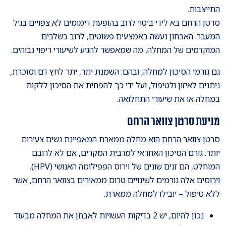
התייצבות.
סרטן הרחם בא לידי ביטוי לרוב בהופעת דימומים לא צפויים בגיל
המעבר. האבחון נעשה באמצעים פשוטים, לרוב בשלבים
המוקדמים של המחלה, מה שמאפשר להגיע לשיעורי ריפוי גבוהים.
גם גורמי הסיכון למחלה, ובהם: השמנת יתר, יתר לחץ דם וסוכרת,
ניתנים לאיזון ולטיפול, ועל ידי כך להפחית את הסיכון ללקות
במחלה או את שיעורי התחלואה.
מניעת סרטן צוואר הרחם
סרטן צוואר הרחם הוא מחלה ממארת המאפיינת נשים צעירות
יותר. גורם הסיכון האחראי למרבית המקרים, אם לא לרובם
המוחלט, הם זנים שונים של וירוס הפפילומה האנושי (HPV).
וירוסים אלה גורמים לשינויים טרום ממאירים בצוואר הרחם, אשר
ללא טיפול – יובילו למחלה ממארת.
נכון להיום, יש 2 בדיקות העשויות לאבחן את המחלה מבעוד