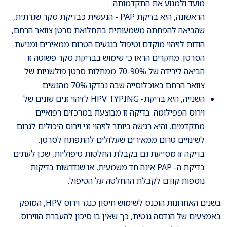
מועד ולמנוע את התקדמותה:
הראשונה, היא בדיקת PAP - הנעשית כבדיקת סקר שגרתית,
שהביאה להפחתה משמעותית בתחלואת סרטן צוואר הרחם,
הודות לזיהוי מוקדם וטיפול בנגעים הטרום ממאירים ומניעת
הסרטן. מחקרים הראו כי שימוש בבדיקת סקר פשוטה זו
הביאה לירידה של 70-90% ממחלות סרטן פולשניות של
צוואר הרחם באוכלוסייה שבה נבדקו 70% מהנשים.
השנייה, היא בדיקת- HPV TYPING לזיהוי זנים שונים של
וירוס הפפילומה. בדיקה זו מבוצעת במרכזים רפואיים
מתקדמים, והיא רגישה ביותר לזיהוי זני וירוס היכולים לגרום
לשינויים טרום ממאירים שעלולים להתפתח לסרטן.
בדיקה זו מסייעת גם בקבלת החלטות טיפוליות, שכן לעתים
בדיקת ה- PAP אינה חד משמעית, או שנדרשות בדיקות
נוספות קודם לקבלת ההחלטה על הטיפול.
בשנים האחרונות הוכנס לשימוש חיסון כנגד וירוס HPV, המופק
באמצעים של הנדסה גנטית, כך שאין בו סיכון להעברת הווירוס.