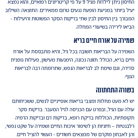
החיסון ניתן לילדות מגיל 9 על פי קריטריונים רפואיים, והוא נמצא
יעיל ביותר במניעת הופעת נגעים טרום ממאירים. התוצאה: השילוב
המבורך בין החיסון לבין שתי בדיקות הסקר הפשוטות והיעילות -
הביאו לירידה בשיעורי המחלה.
שמירה על אורח חיים בריא
השמירה על הבריאות חשובה בכל גיל, והיא מתבססת על אורח
חיים בריא, הכולל: תזונה נכונה, הימנעות מעישון, פעילות גופנית
סדירה, וגם שימת לב לבריאות הנפש, שתרומתה רבה לבריאות
הגוף.
בשורה התחתונה
יש לא מעט מחלות ומצבי בריאות אופייניים לנשים, ששכיחותם
עולה עם הגיל, ובפרט עם הכניסה לגיל המעבר. בדיקות סקר
תקופתיות, הכוללות בדיקת רופא, בדיקות דם ובדיקות הדמיה
רלבנטיות – חיוניות הן לשיפור איכות החיים ושמירה על שקט נפשי,
והן לאבחון מוקדם של ממצאים חשודים - העשוי להציל חיים.