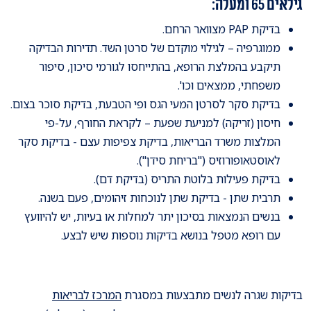
גילאים 65 ומעלה:
בדיקת PAP מצוואר הרחם.
ממוגרפיה – לגילוי מוקדם של סרטן השד. תדירות הבדיקה
תיקבע בהמלצת הרופא, בהתייחסו לגורמי סיכון, סיפור
משפחתי, ממצאים וכו'.
בדיקת סקר לסרטן המעי הגס ופי הטבעת, בדיקת סוכר בצום.
חיסון (זריקה) למניעת שפעת – לקראת החורף, על-פי
המלצות משרד הבריאות, בדיקת צפיפות עצם - בדיקת סקר
לאוסטאופורוזיס ("בריחת סידן").
בדיקת פעילות בלוטת התריס (בדיקת דם).
תרבית שתן - בדיקת שתן לנוכחות זיהומים, פעם בשנה.
בנשים הנמצאות בסיכון יתר למחלות או בעיות, יש להיוועץ
עם רופא מטפל בנושא בדיקות נוספות שיש לבצע.
בדיקות שגרה לנשים מתבצעות במסגרת
המרכז לבריאות