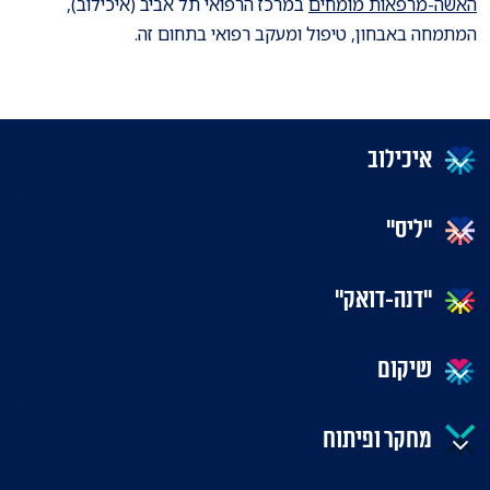
האשה-מרפאות מומחים
במרכז הרפואי תל אביב (איכילוב),
המתמחה באבחון, טיפול ומעקב רפואי בתחום זה.
איכילוב
"ליס"
"דנה-דואק"
שיקום
מחקר ופיתוח