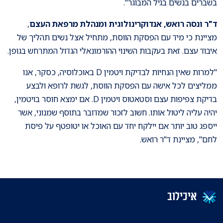
בשברים בנשים בגיל המבוגר".
ד"ר ונסה רואש, אנדוקרינולוגית ומנהלת מרפאת העצם
,
מציינת כי מיד עם הפסקת הווסת, מתחיל אצל נשים תהליך של
איבוד עצם. זאת בעקבות השינוי ההורמונאלי הגדול המתרחש בגופן.
"למרות שאין הנחיות לבדיקת ויטמין D באוכלוסיה, כסקר, אנו
ממליצים לכל אישה עם הפסקת הווסת, לגשת לרופא ולבצע
בדיקת צפיפות עצם וסטאטוס ויטמין D. אם ימצא חוסר בויטמין,
יהיה עליה ליטול אותו. חשוב לזכור שמדובר בתוסף שמנוני, אשר
ייספג טוב יותר אם יילקח יחד עם האוכל או יטופטף על פיסת
לחם", מציינת ד"ר רואש.
איכילוב