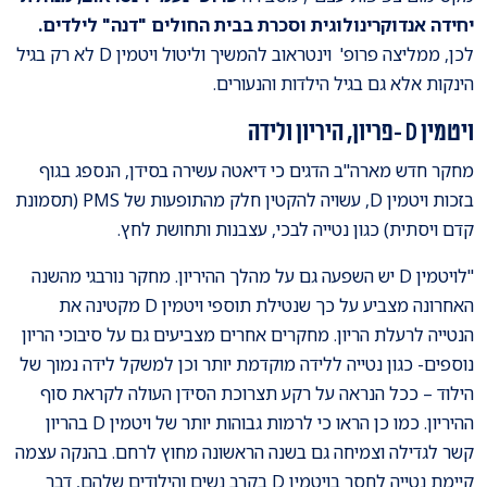
יחידה אנדוקרינולוגית וסכרת בבית החולים "דנה" לילדים.
לכן, ממליצה פרופ' וינטראוב להמשיך וליטול ויטמין D לא רק בגיל
הינקות אלא גם בגיל הילדות והנעורים.
ויטמין D -פריון, היריון ולידה
מחקר חדש מארה"ב הדגים כי דיאטה עשירה בסידן, הנספג בגוף
בזכות ויטמין D, עשויה להקטין חלק מהתופעות של PMS (תסמונת
קדם ויסתית) כגון נטייה לבכי, עצבנות ותחושת לחץ.
"לויטמין D יש השפעה גם על מהלך ההיריון. מחקר נורבגי מהשנה
האחרונה מצביע על כך שנטילת תוספי ויטמין D מקטינה את
הנטייה לרעלת הריון. מחקרים אחרים מצביעים גם על סיבוכי הריון
נוספים- כגון נטייה ללידה מוקדמת יותר וכן למשקל לידה נמוך של
הילוד – ככל הנראה על רקע תצרוכת הסידן העולה לקראת סוף
ההיריון. כמו כן הראו כי לרמות גבוהות יותר של ויטמין D בהריון
קשר לגדילה וצמיחה גם בשנה הראשונה מחוץ לרחם. בהנקה עצמה
קיימת נטייה לחסר בויטמין D בקרב נשים והילודים שלהם, דבר