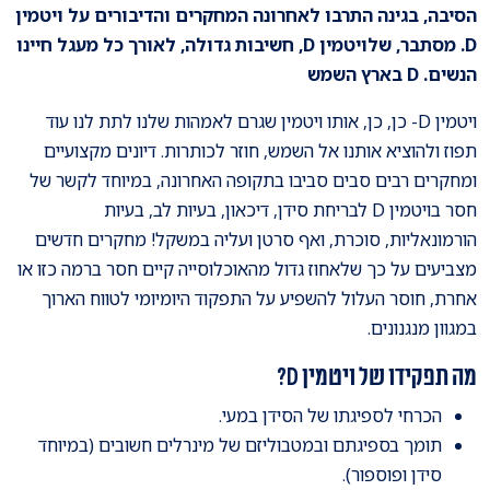
הסיבה, בגינה התרבו לאחרונה המחקרים והדיבורים על ויטמין
D. מסתבר, שלויטמין D, חשיבות גדולה, לאורך כל מעגל חיינו
הנשים. D בארץ השמש
ויטמין D- כן, כן, אותו ויטמין שגרם לאמהות שלנו לתת לנו עוד
תפוז ולהוציא אותנו אל השמש, חוזר לכותרות. דיונים מקצועיים
ומחקרים רבים סבים סביבו בתקופה האחרונה, במיוחד לקשר של
חסר בויטמין D לבריחת סידן, דיכאון, בעיות לב, בעיות
הורמונאליות, סוכרת, ואף סרטן ועליה במשקל! מחקרים חדשים
מצביעים על כך שלאחוז גדול מהאוכלוסייה קיים חסר ברמה כזו או
אחרת, חוסר העלול להשפיע על התפקוד היומיומי לטווח הארוך
במגוון מנגנונים.
מה תפקידו של ויטמין D?
הכרחי לספיגתו של הסידן במעי.
תומך בספיגתם ובמטבוליזם של מינרלים חשובים (במיוחד
סידן ופוספור).