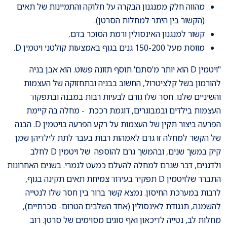
מהווה חלק ממנגנון הבקרה על חלוקה והתמיינות של תאים
(הקשור בין היתר למחלות הסרטן).
קשור למנגנון האינסולין ורמת הסוכר בדם.
מווסת מעל 150-200 גנים בגוף באמצעות קולטני ויטמין D.
"ויטמין D הוא יותר מ'סתם' תוסף תזונה פשוט. הוא אבן בניה
להורמון בשל קלציטרול, החשוב בבניה ובתחזוקה של העצמות
והשיניים שלנו. חסר שלו גורם לבעיות רבות במבנה ובתפקוד
העצמות בילדים ובמבוגרים, דוגמת רככת - מחלה בה קיימת
הפרעה ביצור תקין של העצמות על רקע הפרעה בויטמין D. הבנה
של הקשר למחלה זו גרם לאמהות רבות בעבר לתת לילדיהן שמן
קיק במשך שנים, ובהמשך גרם להוספה של ויטמין D לחלב
ולדגנים, דבר שגרם למחלה להעלם כמעט לגמרי. בשנים האחרונות
התברר שלויטמין D תפקיד בעידוד צמיחת תאים תקינה בגוף,
לרבות במערכת החיסון. נמצא קשר ברור בין חסר שלו לנטייה
להשמנה, תנגודת לאינסולין (אחד השלבים הטרום- סכרתיים),
מחלות לב, נטייה לדיכאון ואף סוגים מסוימים של סרטן. רוב