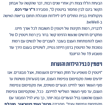
הבעיות הללו צצות רק אחרי שנים רבות, דבר שהקשה על אבחון
הקשר בינם לבין מחסור בויטמין D", מסבירה
ד"ר עדי רכס
,
גינקולוגית בבית החולים ליס ליולדות ומנהלת תחום בריאות האישה
ב-beWell.
לדבריה, רמות תקינות של ויטמין D חשובות לכל אורך חיינו.
מחקרים חדשים שנעשו הדגימו קשר ברור בין רמת ויטמין D של
האם להתפתחות העצם בעובר. לעוברים של לנשים עם רמות
נמוכות של הויטמין בדמן הייתה נטייה, לשינויים בעצם הירך עוד
משבוע 19 של הריונם!
ויטמין D בגיל הילדות והנערות
"ויטמין D משפיע על חוזק השרירים והעצמות, אצל מבוגרים. אנו
יודעים שאת מקסימום צפיפות העצם, אנו (הנערות) משיגות עד
סוף העשור השני לחיינו. הנערים משיגים, את מקסימום צפיפות
העצם, עד סוף העשור השלישי לחייהם. ככל, שמקסימום צפיפות
העצם שהשגנו בגיל הנעורים גבוה יותר, כך נגיע לגיל המבוגר עם
מקסימום צפיפות עצם", מסבירה
פרופ' נעמי וינטראוב, מנהלת