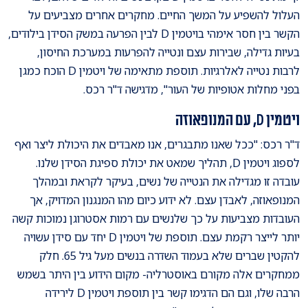
העלול להשפיע על המשך החיים. מחקרים אחרים מצביעים על
הקשר בין חסר אימהי בויטמין D לבין הפרעה במשק הסידן בילודים,
בעיות גדילה, שבירות עצם ונטייה להפרעות במערכת החיסון,
לרבות נטייה לאלרגיות. תוספת מתאימה של ויטמין D הוכח כמגן
בפני מחלות אטופיות של העור", מדגישה ד"ר רכס.
ויטמין D, עם המנופאוזה
ד"ר רכס: "ככל שאנו מתבגרים, אנו מאבדים את היכולת ליצר ואף
לספוג ויטמין D, תהליך שמאט את יכולת ספיגת הסידן שלנו.
עובדה זו מגדילה את הנטייה של נשים, בעיקר לקראת ובמהלך
המנופאוזה, לאבדן עצם. לא ידוע כיום מהו המנגנון המדויק, אך
העובדות מצביעות על כך שלנשים עם רמות אסטרוגן נמוכות קשה
יותר לייצר רקמת עצם. תוספת של ויטמין D יחד עם סידן עשויה
להקטין שברים שלא בעמוד השדרה בנשים מעל גיל 65. חלק
ממחקרים אלה מקורם באוסטרליה- מקום הידוע בין היתר בשמש
הרבה שלו, וגם הם הדגימו קשר בין תוספת ויטמין D לירידה