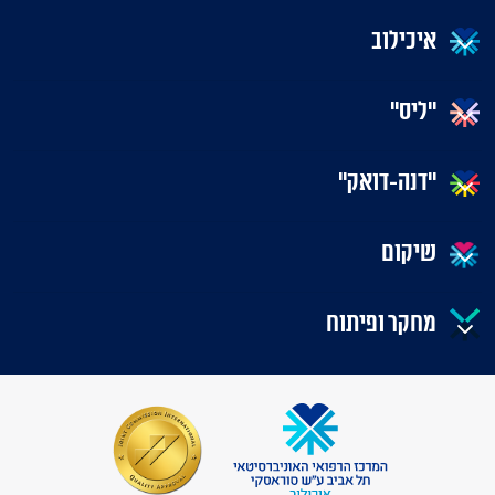
איכילוב
"ליס"
"דנה-דואק"
שיקום
מחקר ופיתוח