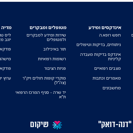
אינדקסים ומידע
מטופלים ומבקרים
מדיה
חפש רופא.ה
שירות ומידע למבקרים
ליס טו
ולמטופלים
יוגב מ
ניתוחים, בדיקות וטיפולים
תור באיכילוב
פודקאס
אינדקס בדיקות מעבדה
קליניות
רשומות רפואיות
מישהו 
מצבים רפואיים
פניות הציבור
פודקאס
מאמרים וכתבות
מוקדי קופות חולים ויק"ר
ערוץ יו
(צה"ל)
מחשבונים
יד שרה - סניף המרכז הרפואי
ת"א
"דנה-דואק"
שיקום