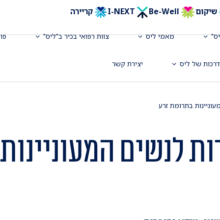
שיקום
Be-Well
I-NEXT
קריירה
ס"
מאמי ליס
צוות רפואי בכיר ב"ליס"
פו
רכות של ליס
יצירת קשר
וניינות בתרומת זרע
ת לנשים המעוניינות