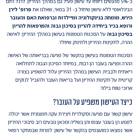
כ-5% מהנשים דיווחו על עישון פעיל גם במהלך ההיריון. לרגל היום
הבינלאומי ללא עישון שיחול ב- 31 במאי, שאלנו את
פרופ' לירן
הירש, מומחה בגינקולוגיה ומיילדות וברפואת האם והעובר
ורופא בכיר ביחידה להריון בסיכון גבוה והמרפאות להריון
בסיכון גבוה
על הסכנות הטמונות בעישון במהלך ההיריון: לאישה
ההרה, לתקינות ההיריון ולתינוק שיוולד.
הסכנות הטמונות בעישון בהקשר של פגיעה בבריאותה של האישה
ההרה ופגיעה בעובר הן רבות, במיוחד הסיכון הגבוה לתחלואה
ריאתית ולבבית. העישון במהלך ההיריון עלול להשפיע בצורה
קריטית על תקינות ההיריון ועל בריאות העובר ולהוביל לנזקים
ארוכי טווח בילוד.
כיצד העישון משפיע על העובר?
עישון קשור עם פגיעה וסקולרית ויצירת עקה חמצונית אשר יכולה
לפגוע הן בעובר עצמו והן בשליה ומכאן נובעים רוב סיבוכי ההיריון
אשר נמצאו כמועצמים בהקשר של עישון. למרות שבמחקר רפואי