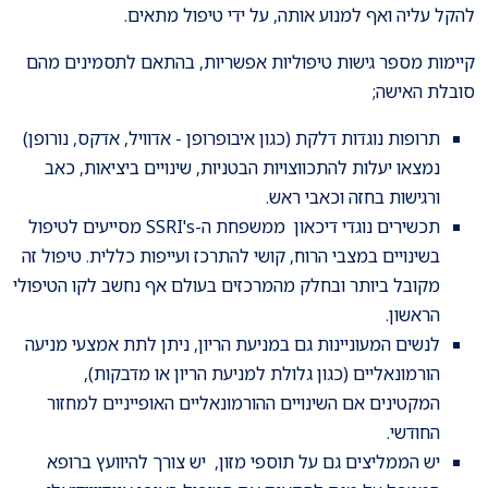
להקל עליה ואף למנוע אותה, על ידי טיפול מתאים.
קיימות מספר גישות טיפוליות אפשריות, בהתאם לתסמינים מהם
סובלת האישה;
תרופות נוגדות דלקת (כגון איבופרופן - אדוויל, אדקס, נורופן)
נמצאו יעלות להתכווצויות הבטניות, שינויים ביציאות, כאב
ורגישות בחזה וכאבי ראש.
תכשירים נוגדי דיכאון ממשפחת ה-SSRI's מסייעים לטיפול
בשינויים במצבי הרוח, קושי להתרכז ועייפות כללית. טיפול זה
מקובל ביותר ובחלק מהמרכזים בעולם אף נחשב לקו הטיפולי
הראשון.
לנשים המעוניינות גם במניעת הריון, ניתן לתת אמצעי מניעה
הורמונאליים (כגון גלולת למניעת הריון או מדבקות),
המקטינים אם השינויים ההורמונאליים האופייניים למחזור
החודשי.
יש הממליצים גם על תוספי מזון, יש צורך להיוועץ ברופא