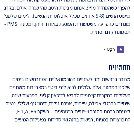
להפך! כשהמחזור מגיע, אנחנו מבינות היטב מהי שגרה. אולם, בקרב
מיעוט הנשים (5-8 אחוזים מכלל אוכלוסיית הנשים), ה'ימים שלפני'
מוגדרים כהפרעה משמעותית הפוגעת באורח חייהן, ומכונה PMS -
תסמונת קדם וסתית.
רקע
תסמינים
מדובר ברגישות יתר לשינויים ההורמונאליים המתרחשים בימים
שלפני המחזור. אלה עלולים לבוא לידי ביטוי במצבי רוח משתנים
העלולים במקרים קיצוניים להביא לדיכאון קליני, הפרעות שינה,
שינויים בהרגלי אכילה, עייפות, אגירת נולים, דימוי גוף שלילי, נטייה
לצניחה ברמת הסוכר ושינויים בויטמינים – בעיקר A ,B6, ו-E,
התכווצויות בטניות, רגישות בחזה ואי סדירות בפעילות המעיים.