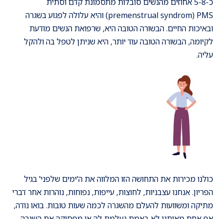
כ-5-8 אחוזים מהנשים סובלות מתסמונת קדם וסתית
premenstrual syndrom) PMS) והיא עלולה לפגוע בשגרה
ובאיכות החיים. הבשורה הטובה היא, שרפואת הנשים מודעת
לקיומה, הבשורה הטובה עוד יותר, היא שניתן לטפל בה ולהקל
עליה.
כולנו מכירות את התחושה הזו המלווה את ה'ימים שלפני' בגיל
הפריון. אנחנו עצבניות, לחוצות, עייפות, נפוחות, נוהרות אחר דברי
מתיקה ומשוועות להעלם מהשגרה לכמה שעות טובות. בואו נודה,
אף אחת מאיתנו לא באמת נעלמת לה או מפסיקה את השגרה.