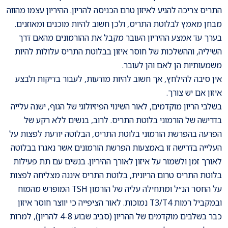
התריס צריכה להגיע לאיזון טרם הכניסה להריון. ההיריון עצמו מהווה
מבחן מאמץ לבלוטת התריס, ולכן חשוב להיות מוכנים ומאוזנים.
בערך עד אמצע ההיריון העובר מקבל את ההורמונים מהאם דרך
השיליה, וההשלכות של חוסר איזון בבלוטת התריס עלולות להיות
משמעותיות הן לאם והן לעובר.
אין סיבה להילחץ, אך חשוב להיות מודעות, לעבור בדיקות ולבצע
איזון אם יש צורך.
בשלבי הריון מוקדמים, לאור השינוי הפיזיולוגי של הגוף, ישנה עלייה
בדרישה של הורמוני בלוטת התריס. לרוב, בנשים ללא רקע של
הפרעה בהפרשת הורמוני בלוטת התריס, הבלוטה יודעת לפצות על
העלייה בדרישה זו באמצעות הפרשת הורמונים אשר נאגרו בבלוטה
לאורך זמן ולשמור על איזון לאורך ההיריון. בנשים עם תת פעילות
בלוטת התריס טרום הריונית, בלוטת התריס איננה מצליחה לפצות
על החסר הנ״ל ומתחילה עליה של הורמון TSH המופרש מהמוח
ובמקביל רמות T3/T4 נמוכות. לאור הציפייה כי יווצר חוסר איזון
כבר בשלבים מוקדמים של ההריון (סביב שבוע 4-8 להריון), למרות