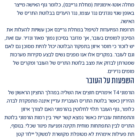
מחלה אוטו-אימוניות (מחלת גרייבס), כלומר גוף האישה מייצר
באופן שגוי נוגדנים נגד עצמו, נגד היעדים בבלוטת התריס של
האישה.
תרופות המיועדות לטיפול במחלת גרייבס אכן עשויות להעלות את
הסיכון למומים בעובר, אך מדובר בסיכון נמוך מאוד ונדיר. עם זאת,
יש לזכור כי חוסר איזון בתפקוד הבלוטה יכול להיות מסוכן גם לאם
וגם לעובר. במקרים אלו אנו מפנים נשים לבצע סקירות מערכות
שמטרתן לבדוק את מצב בלוטת התריס של העובר ומקרים של
מומים נדירים.
השפעות על העובר
הורמוני T4 אימהיים חוצים את השליה במהלך החציון הראשון של
ההיריון כאשר בלוטת התריס העוברית עדיין איננה מתפקדת לבדה.
כלומר, גוף העובר תלוי לחלוטין בהורמוני האם לצורך איזון
והתפתחות עוברית כאשר נמצא קשר ישיר בין רמות הורמוני בלוטת
התריס לבין התפתחות מוחית תקינה ומניעת פיגור שכלי. בנוסף,
תת פעילות אימהית לא מטופלת מקושרת למשקל יילוד קטן