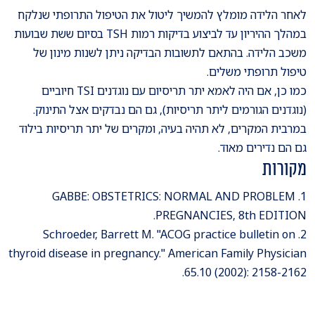
לאחר הלידה מומלץ להמשיך ליטול את הטיפול התרופתי שנלקח
במהלך ההיריון עד לביצוע בדיקות רמות TSH בסיום ששת שבועות
משכב הלידה. בהתאם לתשובות הבדיקה ניתן לשנות מינון של
טיפול תרופתי משלים.
כמו כן, אם היה לאמא יתר תריסיום עם נוגדנים TSI חיוביים
(נוגדנים הגורמים ליתר תריסיות), גם הם נבדקים אצל התינוק.
במרבית המקרים, לא תהיה בעיה, ומקרים של יתר תריסיות בילוד
גם הם נדירים מאוד.
מקורות
1. GABBE: OBSTETRICS: NORMAL AND PROBLEM
PREGNANCIES, 8th EDITION.
2. Schroeder, Barrett M. "ACOG practice bulletin on
thyroid disease in pregnancy." American Family Physician
65.10 (2002): 2158-2162.