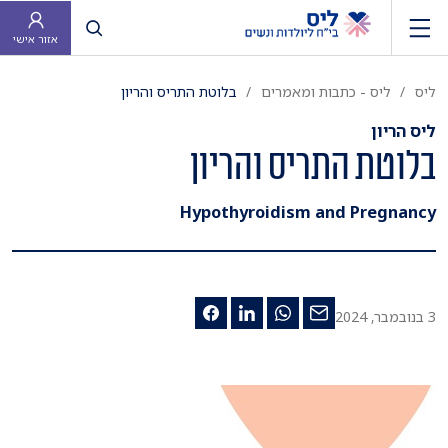
פתח חיפוש
אזור אישי
ליס
ליס - כתבות ומאמרים
בלוטת התריס והריון
ליס הריון
בלוטת התריס והריון
Hypothyroidism and Pregnancy
3 בנובמבר, 2024