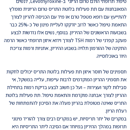
טיפול תרופתי הולם טרום הריוני ב-Levothyroxine, לנשים
המאובחנות עם תת פעילות בלוטת התריס טרום הריונית מומלץ
להתייעץ עם רופא מטפל טרם או מיד עם הכניסה להריון לצורך
התאמת טיפול כאשר לרוב יזדקקו לעליית מינון של כ-25% כבר
בשבועות הראשונים של ההיריון. בנוסף, נשים אלו נדרשות לבצע
מעקב קפדני של רמות TSH לצורך וידוא איזון תרופתי כאשר הרמה
התקינה של ההורמון תלויה בשבוע ההיריון, אתניות ורמות צריכת
היוד באוכלוסייה.
תסמינים של חוסר איזון תת פעילות בלוטת התריס יכולים לחקות
את תסמיני ההריון המוקדמים לרבות עייפות, עלייה במשקל, אי
סבילות לקור ועצירות – ועל כן חשוב לבצע בדיקת רמות בתחילת
ההריון לצורך אבחנה מוקדמת והתאמת טיפול. תת פעילות בלוטת
התריס שאינה מטופלת בהריון מעלה את הסיכון להתפתחות של
רעלת הריון.
במקרים של יתר תריסיות, יש במקרים רבים צורך להוריד מינוני
תרופות במהלך ההיריון במיוחד אם הסיבה ליתר התריסיות היא