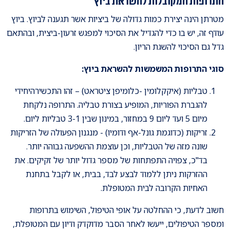
התרופות המקובלות להשראת ביוץ
מטרתן הינה יצירת כמות גדולה של ביציות אשר תגענה לביוץ. ביוץ
עודף זה, יש בו כדי להגדיל את הסיכוי למפגש זרעון-ביצית, ובהתאם
גדל גם הסיכוי להשגת הריון.
סוגי התרופות המשמשות להשראת ביוץ:
טבליות (איקקלומין -כלומיפן ציטראט) – זהו התכשירהיחידי
להגברת הפוריות, המופיע בצורת טבליה. התרופה נלקחת
מיום 5 ועד ליום 9 במחזור, במינון שבין 3-1 טבליות ליום.
זריקות (כדוגמת גונל-אף ודומיו) - מנגנון הפעולה של הזריקות
שונה מזה של הטבליות, וכן עוצמת ההשפעה גבוהה יותר.
בד"כ, צפויה התפתחות של מספר גדול יותר של זקיקים. את
ההזרקות ניתן ללמוד לבצע לבד, בבית, או לקבל בתחנת
האחיות הקרובה לבית המטופלת.
חשוב לדעת, כי ההחלטה על אופי הטיפול, השימוש בתרופות
ומספר הטיפולים, ייעשו לאחר הסבר מדוקדק ודיון עם המטופלת,