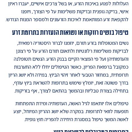
העלולות לפגוע באיכות הזרע, או בשל צרכים אישיים, יעברו ראיון
אישי, בדיקה גופנית ובדיקות משלימות על פי הצורך, ויופנו
להקפאת זרע המותאמת לאיכות הזרעונים ולמספר המנות הנדרש.
טיפול בנשים רווקות או נשואות הנעזרות בתרומת זרע
נשים המטופלות בזרע תורם, יוזמנו לברור היסטוריה רפואית,
לבדיקות משלימות רלונטיות ולתאום תורם הזרע על פי רצונן
והעדפותיהן ועל פי המצאי הקיים בבנק הזרע. הנשים תטופלנה
כמקובל ברפואת הפריון, כאשר הטיפולים יחלו ללא התערבות
תרופתית, במחזור הטבעי לאחר זיהוי הביוץ. במידה ולא יושג הריון
בדרך פשוטה זאת, יומלץ שימוש בתרופות להשראת ביוץ עודף,
בתחילה בצורת טבליות ובהמשך בהתאם לצורך, אף בזריקות.
טיפולים אלו יותאמו לגיל האשה, העדפותיה ומידת התפתחות
תופעות לוואי לתרופות. במקרה שלא יושג ההריון המיוחל, יוצע
לאשה המשך טיפול במסגרת היחידה להפריה חוץ גופית.