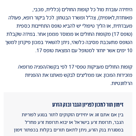
היחידה עובדת מול כל קופות החולים (כללית, מכבי,
מאוחדת,לאומית), צה"ל ומשרד הבטחון. לכל ביקור רופא, פעולה
מעבדתית, או הליך טיפולי יש להביא טופס התחייבות כספית
(טופס 17) מקופות החולים או ממוסד מממן אחר. במידה שקבלת
הטופס מתעכבת מסיבה כלשהי, ניתן להשאיר במכון פיקדון למשך
10 ימים אשר יוחזר למטופל עם המצאת טופס 17.
קופות החולים מעניקות טפסי 17 לפי בקשה/הפניה מרופא/
מזכירות המכון. אנו ממליצים לבקש מאתנו את ההפניות
הרלוונטיות.
זימון תור למכון לפריון הגבר ובנק הזרע
בין אם אתם זוג או יחידים הזקוקים לתור בנוגע לפוריות
הגבר, תרומת זרע בישראל או יבוא תרומת זרע מחו"ל
במסגרת בנק הזרע, ניתן לתאם תורים בקלות בכפתור זימון