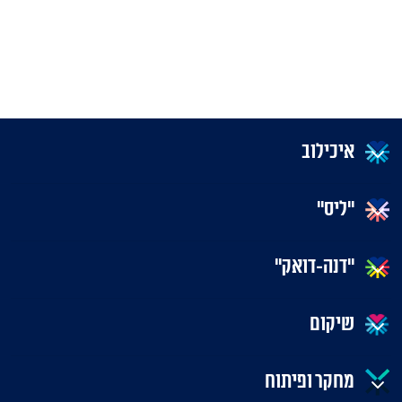
איכילוב
"ליס"
"דנה-דואק"
שיקום
מחקר ופיתוח