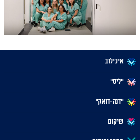
איכילוב
"ליס"
"דנה-דואק"
שיקום