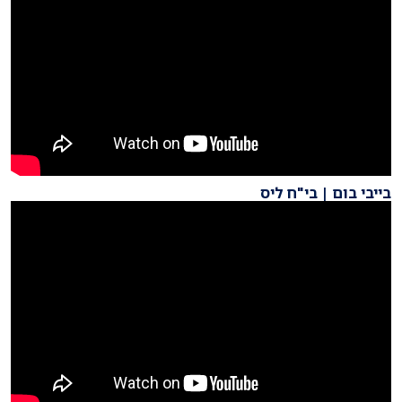
בייבי בום | בי"ח ליס