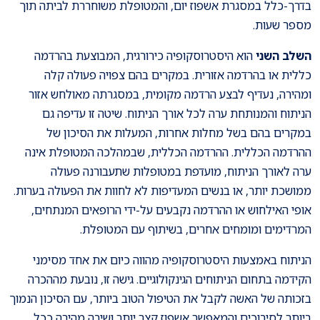
בדרך-כלל במסגרת אשפוז יום, והמטופלת משוחררת לביתה תוך
מספר שעות.
השלב השני
הוא היסטרוסקופיה כירורגית, המבוצעת בהרדמה
כללית או בהרדמה אזורית. במקרים בהם צפויה פעולה קלה
ומהירה, נעדיף לבצע הרדמה מקומית, במסגרתה מאולחש אזור
הניתוח והמנותחת ערה לכל אורך הניתוח. שיטה זו עדיפה גם
במקרים בהם בשל מחלות אחרות, המעלות את הסיכון של
ההרדמה הכללית. ההרדמה הכללית, שבמהלכה המטופלת אינה
ערה לאורך הניתוח, מועדפת במטופלות שתעבורנה פעולה
ממושכת יותר, או בנשים המעדיפות לא לחוות את הפעולה בערות.
אופי האילחוש או ההרדמה נקבעים על-ידי הרופאים המנתחים,
המרדימים ומומחים אחרים, בשיתוף עם המטופלת.
הניתוח באמצעות היסטרוסקופיה מהווה כיום את אחד מסימני
הקידמה בתחום הניתוחים הגינקולוגיים. גישה זו, נובעת מההכרה
בזכותה של האשה לקבל את הטיפול הטוב ביותר, עם הסיכון הנמוך
ביותר לסיבוכים והמאפשר אשפוז קצר יותר ושיבה מהירה ככל