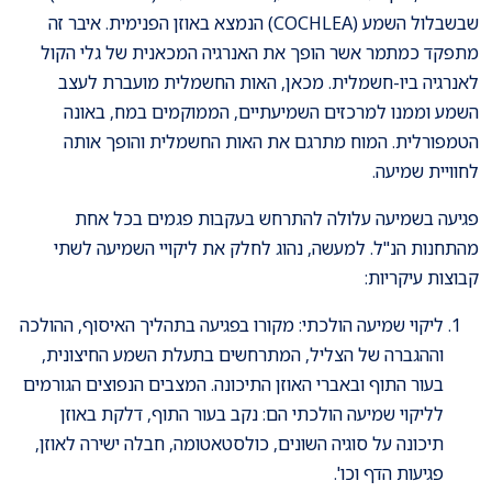
שבשבלול השמע (COCHLEA) הנמצא באוזן הפנימית. איבר זה
מתפקד כמתמר אשר הופך את האנרגיה המכאנית של גלי הקול
לאנרגיה ביו-חשמלית. מכאן, האות החשמלית מועברת לעצב
השמע וממנו למרכזים השמיעתיים, הממוקמים במח, באונה
הטמפורלית. המוח מתרגם את האות החשמלית והופך אותה
לחוויית שמיעה.
פגיעה בשמיעה עלולה להתרחש בעקבות פגמים בכל אחת
מהתחנות הנ"ל. למעשה, נהוג לחלק את ליקויי השמיעה לשתי
קבוצות עיקריות:
ליקוי שמיעה הולכתי: מקורו בפגיעה בתהליך האיסוף, ההולכה
וההגברה של הצליל, המתרחשים בתעלת השמע החיצונית,
בעור התוף ובאברי האוזן התיכונה. המצבים הנפוצים הגורמים
לליקוי שמיעה הולכתי הם: נקב בעור התוף, דלקת באוזן
תיכונה על סוגיה השונים, כולסטאטומה, חבלה ישירה לאוזן,
פגיעות הדף וכו'.