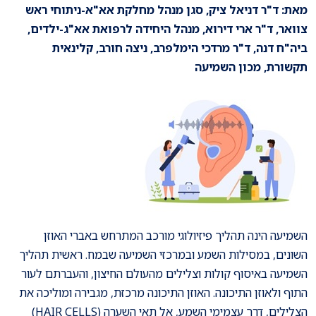
מאת: ד"ר דניאל ציק, סגן מנהל מחלקת אא"א-ניתוחי ראש
צוואר, ד"ר ארי דירוא, מנהל היחידה לרפואת אא"ג-ילדים,
ביה"ח דנה, ד"ר מרדכי הימלפרב, ניצה חורב, קלינאית
תקשורת, מכון השמיעה
השמיעה הינה תהליך פיזיולוגי מורכב המתרחש באברי האוזן
השונים, במסילות השמע ובמרכזי השמיעה שבמח. ראשית תהליך
השמיעה באיסוף קולות וצלילים מהעולם החיצון, והעברתם לעור
התוף ולאוזן התיכונה. האוזן התיכונה מרכזת, מגבירה ומוליכה את
הצלילים, דרך עצמימי השמע, אל תאי השערה (HAIR CELLS)