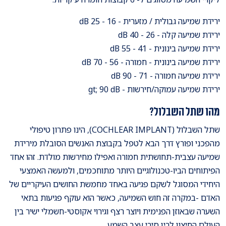
ירידת שמיעה גבולית / מזערית - 16 - 25 dB
ירידת שמיעה קלה - 26 - 40 dB
ירידת שמיעה בינונית - 41 - 55 dB
ירידת שמיעה בינונית - חמורה - 56 - 70 dB
ירידת שמיעה חמורה - 71 - 90 dB
ירידת שמיעה עמוקה/חירשות - gt; 90 dB
מהו שתל השבלול?
שתל השבלול (COCHLEAR IMPLANT), הינו פתרון טיפולי
מהפכני ופורץ דרך הבא לטפל בקבוצת האנשים הסובלת מירידת
שמיעה עצבית-תחושתית חמורה ואפילו מחירשות מולדת.
זהו אחד
הפיתוחים הביו-טכנולוגיים היותר מתוחכמים, ולמעשה האמצעי
היחידי המסוגל לשקם פגיעה באחד מחמשת החושים העיקריים של
האדם -במקרה זה חוש השמיעה, כאשר הוא עוקף פגיעות בתאי
השערה שבאוזן הפנימית ויוצר רצף וגירוי אקוסטי-חשמלי ישיר בין
העולם החיצון לבין סיבי עצב השמע.