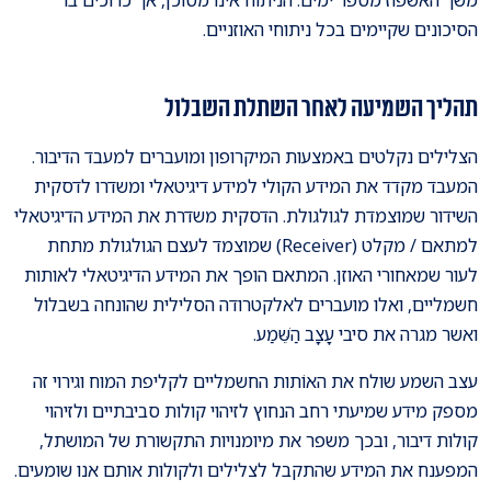
הסיכונים שקיימים בכל ניתוחי האוזניים.
תהליך השמיעה לאחר השתלת השבלול
הצלילים נקלטים באמצעות המיקרופון ומועברים למעבד הדיבור.
המעבד מקדד את המידע הקולי למידע דיגיטאלי ומשדרו לדסקית
השידור שמוצמדת לגולגולת. הדסקית משדרת את המידע הדיגיטאלי
למתאם / מקלט (Receiver) שמוצמד לעצם הגולגולת מתחת
לעור שמאחורי האוזן. המתאם הופך את המידע הדיגיטאלי לאותות
חשמליים, ואלו מועברים לאלקטרודה הסלילית שהונחה בשבלול
ואשר מגרה את סיבי עָצָב הַשֵּׁמַע.
עצב השמע שולח את האוֹתות החשמליים לקליפת המוח וגירוי זה
מספק מידע שמיעתי רחב הנחוץ לזיהוי קולות סביבתיים ולזיהוי
קולות דיבור, ובכך משפר את מיומנויות התקשורת של המושתל,
המפענח את המידע שהתקבל לצלילים ולקולות אותם אנו שומעים.