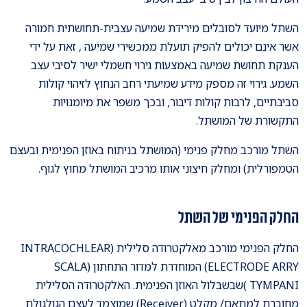
השתל מיועד לסובלים מירידת שמיעה עצבית-תחושתית חמורה
אשר אינם יכולים להפיק תועלת ממכשירי שמיעה , זאת על ידי
הענקת תחושת שמיעה באמצעות גירוי חשמלי ישיר לסיבי עצב
השמע. גירוי זה מספק מידע שמיעתי רחב הנחוץ לזיהוי קולות
סביבתיים, לרבות קולות דיבור, ובכך משפר את מיומנויות
התקשורת של המושתל.
השתל מורכב מחלק פנימי (המושתל בניתוח באוזן הפנימית ובעצם
הטמפורלית) ומחלק חיצוני אותו מרכיב המושתל מחוץ לגוף.
החלק הפנימי של השתל
החלק הפנימי מורכב מאלקטרודה סלילית (INTRACOCHLEAR
ELECTRODE ARRY) המוחדרת למדור התחתון (SCALA
TYMPANI )שבשבלול האוזן הפנימית. האלקטרודה הסלילית
מחוברת למתאם/ מקלט (Receiver) שמוצמד לעצם הגולגולת