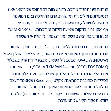
הניתוח הינו תהליך מורכב, הדורש צוות רב תחומי של רופאי אא"ג,
רנטגנולוגים וקלינאיות תקשורת. טרם ההחלטה באם המועמד
מתאים להשתלה, מבוצעות בדיקות הכוללות בדיקת רופא
אף-אוזן-גרון, בדיקות שמיעה רגילות ומורכבות, CT ו/או MRI של
האוזן והערכת המצב השמיעתי והשפתי ע"י קלינאי תקשורת.
הניתוח נערך בהרדמה כללית ונמשך כ-3 שעות. במהלך הניתוח
יוצר המנתח חתך מאחורי אפרכסת האוזן, ומגיע לאזור החלון העגול
(OVAL WINDOW) שבשבלול השמע, מבצע קידוח עדין בשבלול
(COCLEOSTOMY) מול ה- SCALA TYMPANI, דרכו הוא מחדיר
את האלקטרודה הסלילית אל תוך שבלול השמע. האלקטרודה
הסלילית מחוברת למתאם/ מקלט (Receiver) שמוצמד לעצם
הגולגולת מתחת לעור שמאחורי האוזן. כבר במהלך הניתוח
מבצעים פעולות ראשונות (בפיקוח מערכת ממוחשבת) על מנת
לוודא תפקוד תקין של המערכת.
משך האשפוז מספר ימים. הניתוח אינו מסוכן, אך כרוכים בו