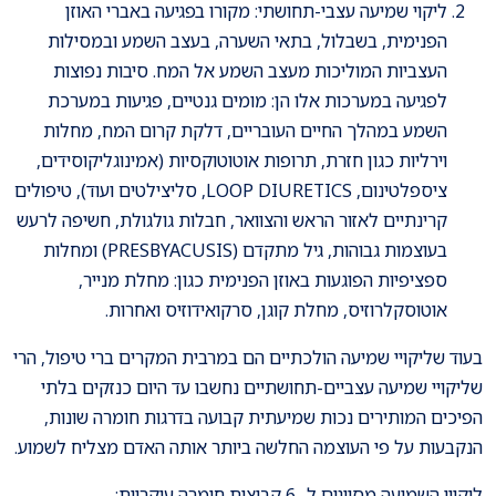
ליקוי שמיעה עצבי-תחושתי: מקורו בפגיעה באברי האוזן
הפנימית, בשבלול, בתאי השערה, בעצב השמע ובמסילות
העצביות המוליכות מעצב השמע אל המח. סיבות נפוצות
לפגיעה במערכות אלו הן: מומים גנטיים, פגיעות במערכת
השמע במהלך החיים העובריים, דלקת קרום המח, מחלות
וירליות כגון חזרת, תרופות אוטוטוקסיות (אמינוגליקוסידים,
ציספלטינום, LOOP DIURETICS, סליצילטים ועוד), טיפולים
קרינתיים לאזור הראש והצוואר, חבלות גולגולת, חשיפה לרעש
בעוצמות גבוהות, גיל מתקדם (PRESBYACUSIS) ומחלות
ספציפיות הפוגעות באוזן הפנימית כגון: מחלת מנייר,
אוטוסקלרוזיס, מחלת קוגן, סרקואידוזיס ואחרות.
בעוד שליקויי שמיעה הולכתיים הם במרבית המקרים ברי טיפול, הרי
שליקויי שמיעה עצביים-תחושתיים נחשבו עד היום כנזקים בלתי
הפיכים המותירים נכות שמיעתית קבועה בדרגות חומרה שונות,
הנקבעות על פי העוצמה החלשה ביותר אותה האדם מצליח לשמוע.
ליקויי השמיעה מסווגים ל- 6 קבוצות חומרה עיקריות: