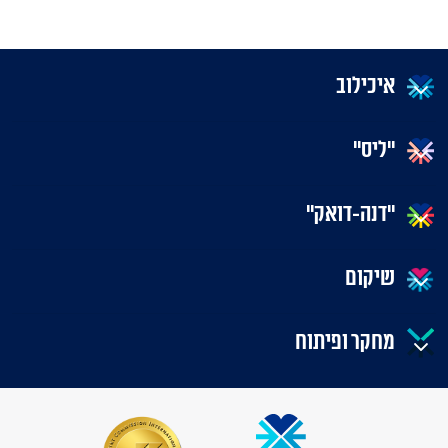
איכילוב
"ליס"
"דנה-דואק"
שיקום
מחקר ופיתוח