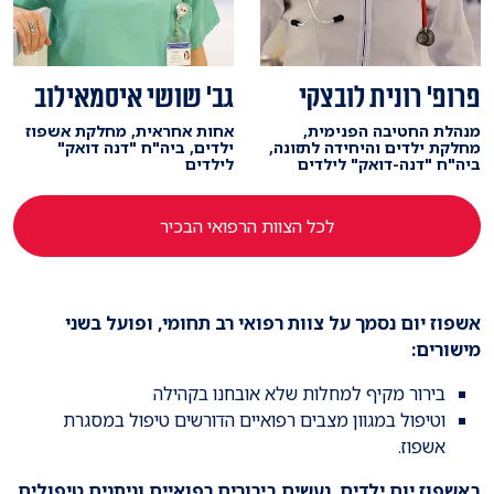
פרופ' רונית לובצקי
גב' שושי איסמאילוב
מנהלת החטיבה הפנימית,
אחות אחראית, מחלקת אשפוז
מחלקת ילדים והיחידה לתזונה,
ילדים, ביה"ח "דנה דואק"
ביה"ח "דנה-דואק" לילדים
לילדים
לכל הצוות הרפואי הבכיר
אשפוז יום נסמך על צוות רפואי רב תחומי, ופועל בשני
מישורים:
בירור מקיף למחלות שלא אובחנו בקהילה
וטיפול במגוון מצבים רפואיים הדורשים טיפול במסגרת
אשפוז.
באשפוז יום ילדים, נעשים בירורים רפואיים וניתנים טיפולים