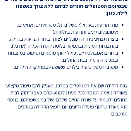
שבסיומם המטופלים חוזרים לביתם ללא צורך באשפוז
לילה. כגון:
מתן תרופות בעירוי (למשל ברזל, סטרואידים, אנזימים,
אימונוגלובולינים ותרופות ביולוגיות).
ביצוע תבחיני גירוי הורמונליים לצורך בירור הפרעות בגדילה,
בהתבגרות המינית ובתפקוד בלוטת יותרת הכליה (אדרנל).
בירורים אמבולטוריים, כולל ייעוץ מומחים ושימוש במעבדות
ובמכוני ההדמיה בבית החולים.
מעקב והמשך טיפול בילדים שאושפזו במחלקות הילדים.
צוות היחידה שם את המטופלים במרכז, מעניק להם טיפול מקצועי
באווירה נעימה, ומנסה ככל הניתן למנוע מהם כאב וריתוק לבית
החולים ולשמור על שגרת החיים שלהם ושל בני משפחתם. בנוסף
הוא מעודד שיתוף פעולה ודיונים עם רופאי הקהילה במקרים
מורכבים.