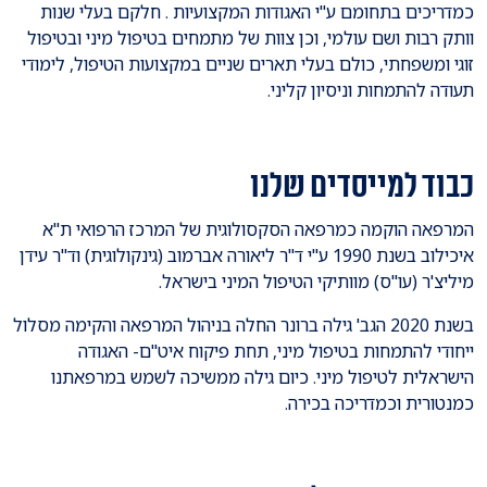
כמדריכים בתחומם ע"י האגודות המקצועיות . חלקם בעלי שנות
וותק רבות ושם עולמי, וכן צוות של מתמחים בטיפול מיני ובטיפול
זוגי ומשפחתי, כולם בעלי תארים שניים במקצועות הטיפול, לימודי
תעודה להתמחות וניסיון קליני.
כבוד למייסדים שלנו
המרפאה הוקמה כמרפאה הסקסולוגית של המרכז הרפואי ת"א
איכילוב בשנת 1990 ע"י ד"ר ליאורה אברמוב (גינקולוגית) וד"ר עידן
מיליצ'ר (עו"ס) מוותיקי הטיפול המיני בישראל.
בשנת 2020 הגב' גילה ברונר החלה בניהול המרפאה והקימה מסלול
ייחודי להתמחות בטיפול מיני, תחת פיקוח איט"ם- האגודה
הישראלית לטיפול מיני. כיום גילה ממשיכה לשמש במרפאתנו
כמנטורית וכמדריכה בכירה.