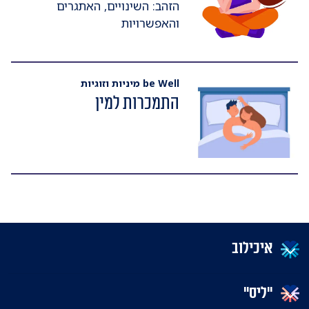
הזהב: השינויים, האתגרים
והאפשרויות
be Well מיניות וזוגיות
התמכרות למין
איכילוב
"ליס"