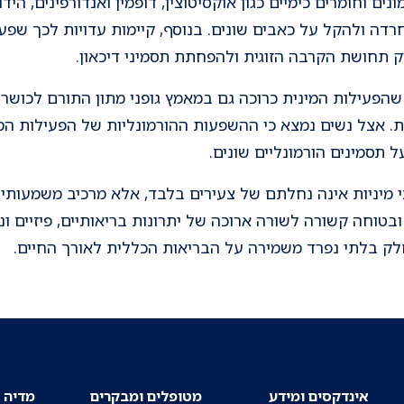
ים וחומרים כימיים כגון אוקסיטוצין, דופמין ואנדורפינים, ה
דה ולהקל על כאבים שונים. בנוסף, קיימות עדויות לכך שפעי
ק תחושת הקרבה הזוגית ולהפחתת תסמיני דיכאון.
הפעילות המינית כרוכה גם במאמץ גופני מתון התורם לכושר ה
. אצל נשים נמצא כי ההשפעות ההורמונליות של הפעילות המי
 תסמינים הורמונליים שונים.
 מיניות אינה נחלתם של צעירים בלבד, אלא מרכיב משמעותי ב
בטוחה קשורה לשורה ארוכה של יתרונות בריאותיים, פיזיים ו
לק בלתי נפרד משמירה על הבריאות הכללית לאורך החיים.
אינדקסים ומידע
מטופלים ומבקרים
מדיה