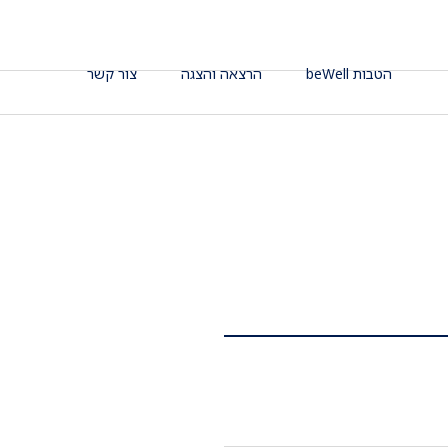
הטבות beWell
הרצאה והצגה
צור קשר