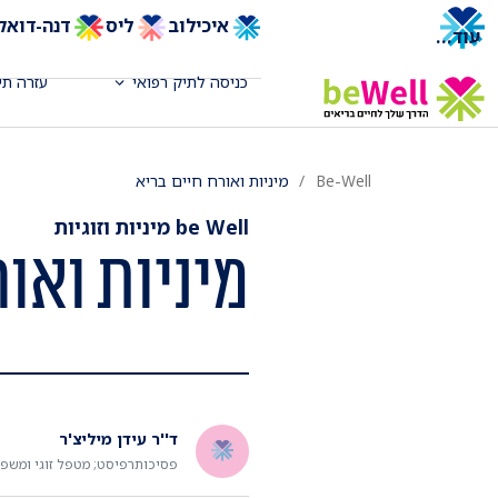
איכילוב
ליס
דנה-דואק
עוד
...
כניסה לתיק רפואי
עזרה תי
Be-Well
מיניות ואורח חיים בריא
be Well מיניות וזוגיות
מיניות ואור
ד''ר עידן מיליצ'ר
פסיכותרפיסט; מטפל זוגי ומשפח