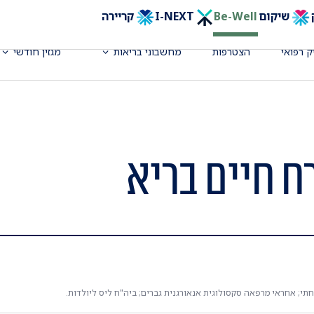
שיקום
Be-Well
I-NEXT
קריירה
ק רפואי
הצטרפות
מחשבוני בריאות
מגזין חודשי
ח חיים בריא
תי; אחראי מרפאה סקסולוגית אנאורגנית גברים; ביה"ח ליס ליולדות.