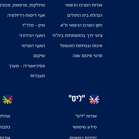
אודות המרכז הרפואי
מחלקות, מרפאות, מכונים
הנהלת בית החולים
אגף דימות-רדיולוגיה
חזון המרכז הרפואי ת"א
מיון - מלר"ד
ציוני דרך בהתפתחות ביה"ח
האגף הכירורגי
איכות ובטיחות המטופל
האגף הפנימי
סרטי סיכום שנה
שיקום
פסיכיאטריה - מערך
מעבדות
"ליס"
אודות "ליס"
מחלקו
מידע שימושי
כתבות
יחידות רפואיות
אודות