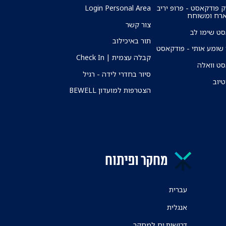
ק פודקאסט - פרופ יריב
Login Personal Area
ארח ומשוחח
צור קשר
ט שימו לב
תור באיכילוב
שומע אותי - פודקאסט
קבלה עצמית | Check In
ט וואלה
סיור בחדרי לידה - רגיל
טיוב
הצטרפות למועדון BEWELL
מחקר ופיתוח
עברית
אנגלית
דרושות.ים למחקר