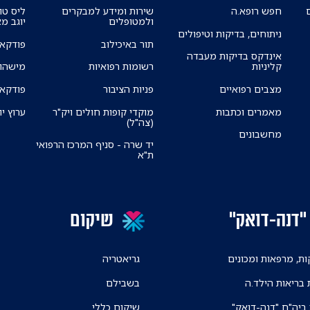
חפש רופא.ה
שירות ומידע למבקרים
ליס טו
ולמטופלים
יוגב מ
ניתוחים, בדיקות וטיפולים
תור באיכילוב
פודקאס
אינדקס בדיקות מעבדה
קליניות
רשומות רפואיות
מישהו 
מצבים רפואיים
פניות הציבור
פודקאס
מאמרים וכתבות
מוקדי קופות חולים ויק"ר
ערוץ יו
(צה"ל)
מחשבונים
יד שרה - סניף המרכז הרפואי
ת"א
"דנה-דואק"
שיקום
ת, מרפאות ומכונים
גריאטריה
 בריאות הילד.ה
בשבילם
 ביה"ח "דנה-דואק"
שיקום כללי