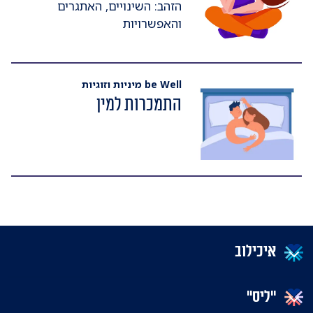
הזהב: השינויים, האתגרים
והאפשרויות
be Well מיניות וזוגיות
התמכרות למין
איכילוב
"ליס"