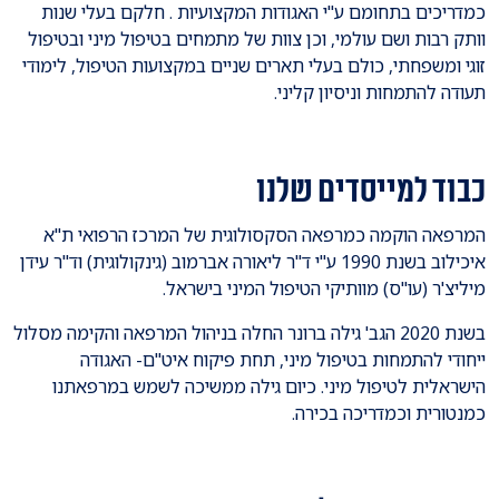
כמדריכים בתחומם ע"י האגודות המקצועיות . חלקם בעלי שנות
וותק רבות ושם עולמי, וכן צוות של מתמחים בטיפול מיני ובטיפול
זוגי ומשפחתי, כולם בעלי תארים שניים במקצועות הטיפול, לימודי
תעודה להתמחות וניסיון קליני.
כבוד למייסדים שלנו
המרפאה הוקמה כמרפאה הסקסולוגית של המרכז הרפואי ת"א
איכילוב בשנת 1990 ע"י ד"ר ליאורה אברמוב (גינקולוגית) וד"ר עידן
מיליצ'ר (עו"ס) מוותיקי הטיפול המיני בישראל.
בשנת 2020 הגב' גילה ברונר החלה בניהול המרפאה והקימה מסלול
ייחודי להתמחות בטיפול מיני, תחת פיקוח איט"ם- האגודה
הישראלית לטיפול מיני. כיום גילה ממשיכה לשמש במרפאתנו
כמנטורית וכמדריכה בכירה.