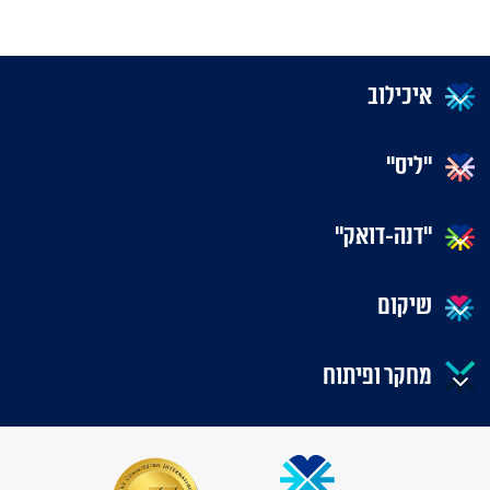
איכילוב
"ליס"
"דנה-דואק"
שיקום
מחקר ופיתוח