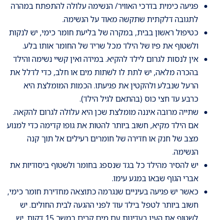
פגיעה כימית בדרכי האוויר/ הנשימה עלולה להתפתח במהרה
לתגובה דלקתית שתקשה מאוד על הנשימה.
כטיפול ראשון בבית, במקרה של בליעת חומר כימי, יש לנקות
ולשטוף את פיו של הילד מכל שריד של החומר אותו בלע.
אין לנסות לגרום לילד להקיא. במידה ואין קשיי נשימה והילד
בהכרה מלאה, יש לתת לו לשתות מים או חלב, כדי לדלל את
הרעל שנבלע ולהקטין את פגיעתו. הכמות המומלצת היא
כרבע עד חצי כוס (בהתאם לגיל הילד).
שתייה מרובה איננה מומלצת שכן היא עלולה לגרום להקאה.
אם הילד מקיא, חשוב ביותר להטות את גופו קדימה כדי למנוע
מצב של חנק או חדירה של חומרים רעילים אל תוך קנה
הנשימה.
יש להסיר מהילד כל בגד שנספג בחומר ולשטוף ביסודיות את
אברי הגוף שבאו במגע עימו.
כאשר יש פגיעה בעיניים שנגרמה כתוצאה מחדירת חומר כימי,
חשוב ביותר לטפל בילד עוד לפני ההגעה לבית החולים. יש
לשטוף את העין בעדינות עם מים קרים במשך 15 דקות. יש