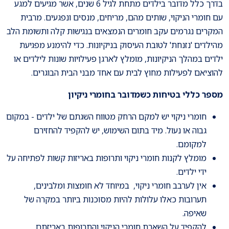
בדרך כלל מדובר בילדים מתחת לגיל 6 שנים, אשר מגיעים למגע
עם חומרי הניקוי, שותים מהם, מריחים, מנסים ונפגעים. מרבית
המקרים נגרמים עקב חומרים הנמצאים בנגישות קלה ותשומת הלב
מהילדים 'נזנחת' לטובת העיסוק בניקיונות. כדי להימנע מפגיעת
ילדים במהלך הניקיונות, מומלץ לארגן פעילויות שונות לילדים או
להוציאם לפעילות מחוץ לבית עם אחד מבני הבית הבוגרים.
מספר כללי בטיחות כשמדובר בחומרי ניקיון
חומרי ניקוי יש למקם הרחק מטווח השגתם של ילדים - במקום
גבוה או נעול. מיד בתום השימוש, יש להקפיד להחזירם
למקומם.
מומלץ לקנות חומרי ניקוי ותרופות באריזות קשות לפתיחה על
ידי ילדים.
אין לערבב חומרי ניקוי, במיוחד לא חומצות ומלבינים,
תערובות כאלו עלולות להיות מסוכנות ביותר במקרה של
שאיפה.
להקפיד על השארת חומרי הניקוי והתרופות באריזתם