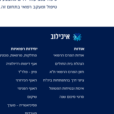
טיפול ומעקב רפואי בתחום זה.
איכילוב
אודות
יחידות רפואיות
אודות המרכז הרפואי
מחלקות, מרפאות, מכונים
הנהלת בית החולים
אגף דימות-רדיולוגיה
חזון המרכז הרפואי ת"א
מיון - מלר"ד
ציוני דרך בהתפתחות ביה"ח
האגף הכירורגי
איכות ובטיחות המטופל
האגף הפנימי
סרטי סיכום שנה
שיקום
פסיכיאטריה - מערך
מעבדות