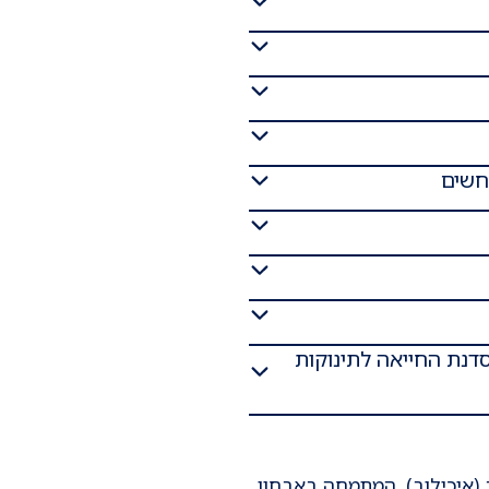
חשים
חיים - סדנת החייאה לתינוקות
(איכילוב), המתמחה באבחון,