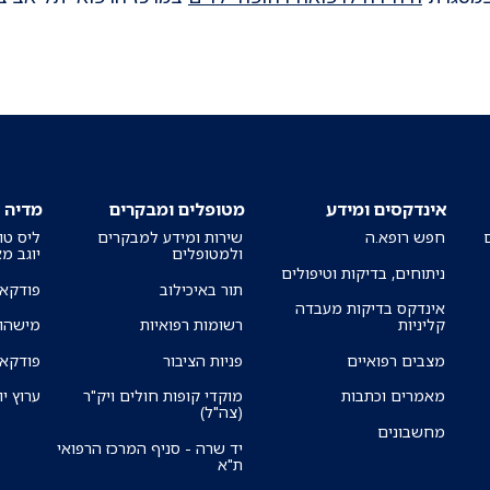
אינדקסים ומידע
מטופלים ומבקרים
מדיה
חפש רופא.ה
שירות ומידע למבקרים
ליס טו
ולמטופלים
יוגב מ
ניתוחים, בדיקות וטיפולים
תור באיכילוב
פודקאס
אינדקס בדיקות מעבדה
קליניות
רשומות רפואיות
מישהו 
מצבים רפואיים
פניות הציבור
פודקאס
מאמרים וכתבות
מוקדי קופות חולים ויק"ר
ערוץ יו
(צה"ל)
מחשבונים
יד שרה - סניף המרכז הרפואי
ת"א