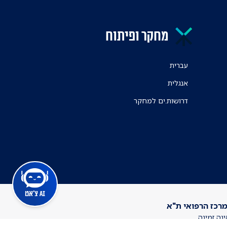
מחקר ופיתוח
עברית
אנגלית
דרושות.ים למחקר
AI צ'אט
מרכז הרפואי ת"א
ינה זמינה