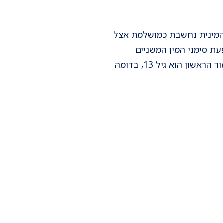
 המינית נחשבת כמושלמת אצל
עת סימני המין המשניים
(צמיחת שדיים, שיעור מיני) ומסתיים למעשה עם הופעת המחזור. הגיל הממוצע להופעת המחזור הראשון הוא גיל 13, בדומה