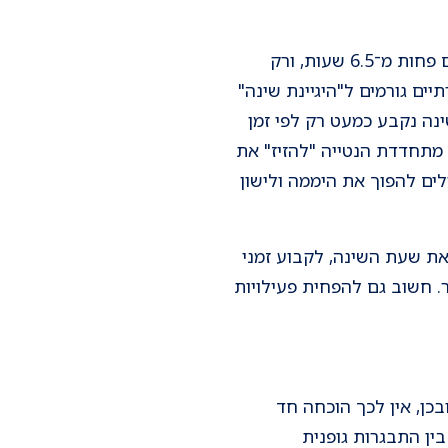
למרות שמתבגרים זקוקים ל־9–10 שעות שינה, רבים סובלים מחסך שינה מתמשך: כרבע ישנים פחות מ־6.5 שעות, ורק
 וחברתיים גורמים ל"היגיינת שינה"
נה נקבע כמעט רק לפי זמן
מתחדדת הנטייה "להזיז" את
ים להפוך את היממה ולישון
ת שעת השינה, לקבוע זמני
. חשוב גם להפחית פעילויות
ן, אין לכך הוכחה חד
ין התבגרות גופנית