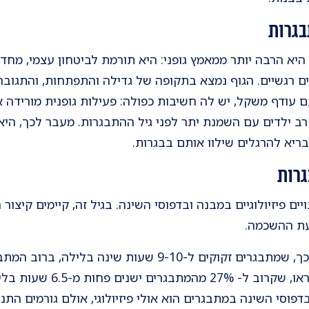
בגרות
 היא הרבה יותר ממאמץ גופני: היא תורמת לביטחון עצמי, מח
 רגשיים. הגוף נמצא בתקופה של גדילה והתפתחות, והתגובה
עם עודף משקל, יש לה חשיבות כפולה: פעילות גופנית מורידה
 ילדים עם השמנת יתר לפני גיל ההתבגרות. מעבר לכך, היא 
ריא להרגלים שילוו אותם בבגרות.
גרות
ם פיזיולוגיים במבנה ובדפוסי השינה. בגיל זה, קיימים קיצור
עת ההשכמה.
למרות שמחקרים מצביעים על כך, שמתבגרים זקוקים ל-9-10 שע
פוסי השינה במתבגרים הוא אולי פיזיולוגי, אולם גורמים התנה