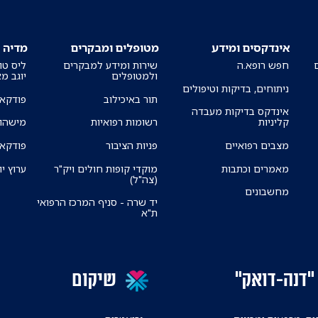
אינדקסים ומידע
מטופלים ומבקרים
מדיה
חפש רופא.ה
שירות ומידע למבקרים
ליס טו
ולמטופלים
יוגב מ
ניתוחים, בדיקות וטיפולים
תור באיכילוב
פודקאס
אינדקס בדיקות מעבדה
קליניות
רשומות רפואיות
מישהו 
מצבים רפואיים
פניות הציבור
פודקאס
מאמרים וכתבות
מוקדי קופות חולים ויק"ר
ערוץ יו
(צה"ל)
מחשבונים
יד שרה - סניף המרכז הרפואי
ת"א
"דנה-דואק"
שיקום