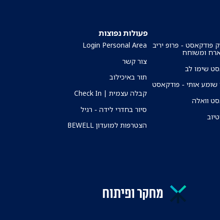
פעולות נפוצות
ק פודקאסט - פרופ יריב
Login Personal Area
ארח ומשוחח
צור קשר
ט שימו לב
תור באיכילוב
שומע אותי - פודקאסט
קבלה עצמית | Check In
ט וואלה
סיור בחדרי לידה - רגיל
טיוב
הצטרפות למועדון BEWELL
מחקר ופיתוח