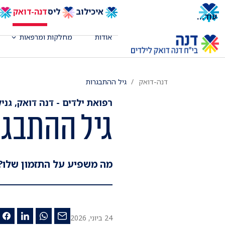
איכילוב
ליס
דנה-דואק
עוד
...
אודות
מחלקות ומרפאות
דנה-דואק
גיל ההתבגרות
רפואת ילדים - דנה דואק, גניק
גיל ההתבגר
מה משפיע על התזמון שלו?
24 ביוני, 2026