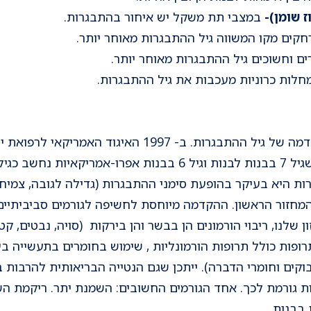
ז שומן)-
במצבי תת משקל יש איחור בהתבגרות.
קים מקו המשווה גיל ההתבגרות מאוחר יותר.
ים וחשוכים גיל ההתבגרות מאוחר יותר.
חלות כרוניות מעכבות את גיל ההתבגרות.
בשנים האחרונות אנו רואים הקדמה של גיל ההתבגרות. ב- 997
להגדרות גיל ההתבגרות וקבע שגיל 7 בבנות לבנות וגיל 6 בבנות 
ות היא בעיקר בהופעת סימני ההתבגרות (גדילה לגובה, צמיחת 
מחזור הראשון. ההקדמה מיוחסת לחשיפה לגורמים סביביתיים
 שלנו, ריבוי הורמונים הן בבשר והן בירקות (סויה, נבטים, קטנ
ופות כולל תרופות הורמונליות , שימוש בחומרים בתעשייה בע
וקים וחומרי הדברה). ייתכן שגם הנטייה הבריאותית להרבות ב
ת גורמת לכך. אחד הגורמים החשובים: השמנת יתר. ריקמת השומ
בבנות.