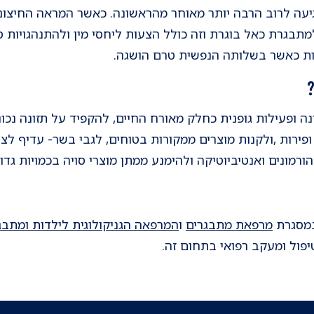
עה לרוב הרבה יותר מאוחר מהראשונה. כאשר המראה החיצוני ה
תבגרת כאל בוגרת וזה כולל הצעות ליחסי מין ולהתנהגויות ס
ות כאשר בשלותה הנפשית טרם הושגה.
כונה ופעילות גופנית כחלק מאורח החיים, להקפיד על תזונה נכ
ירות ,ולקנות מוצרים ממקורות בטוחים, לגבי בשר- עדיף לצר
מונים ואנטיביוטיקה ולהימנע ממתן מוצרי סויה בכמויות גדול
במסגרת
מרפאת מתבגרים
ו
המרפאה הגניקולוגית לילדות ומתבג
יפול ומעקב רפואי בתחום זה.