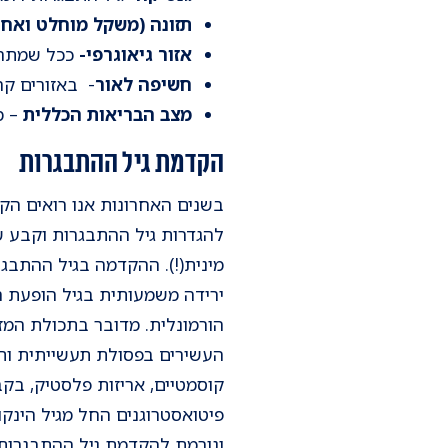
תזונה (משקל מוחלט ואחו
אזור גיאוגרפי-
ככל שמתרח
חשיפה לאור
- באזורים קר
מצב הבריאות הכללית
– מ
הקדמת גיל ההתבגרות
מינית(!). ההקדמה בגיל ההתבגר
ירידה משמעותית בגיל הופעת ה
הורמונלית. מדובר בתכולת המזון
העשירים בפסולת תעשייתית ותר
קוסמטיים, אריזות פלסטיק, בקב
פיטואסטרוגנים החל מגיל הינקו
וגורמת להקדמת גיל ההתבגרות 