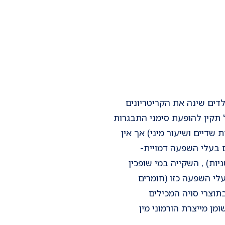
1 האיגוד האמריקאי לרפואת ילדים שינה את הקריטריונים
אפרו-אמריקאיות נחשב כגיל תקין להופעת סימני התבגרות
שדיים ושיעור מיני) אך אין
 בעלי השפעה דמויית-
יות) , השקייה במי שופכין
לי השפעה כזו (חומרים
תוצרי סויה המכילים
ן מייצרת הורמוני מין