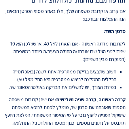
תנו עוד מבט: מודעות יכולה להציל חיים
אם קרוב או קרובת משפחה שלך, חלו באחד מסוגי הסרטן הבאים,
הנה ההמלצות עבורכם:
סרטן השד:
לקרובות מדרגה ראשונה - אם הגעתן לגיל 40, או שגילכן הוא 10
שנים לפני הגיל שבו אובחנ/ה החולה הצעיר/ה ביותר במשפחה
(המוקדם מבין השניים):
חשוב שתבצעו בדיקת ממוגרפיה אחת לשנה (באוכלוסייה
הכללית ההמלצה לביצוע ממוגרפיה היא החל מגיל 50).
במידת הצורך, יש להשלים את הבדיקה באולטרהסאונד שד.
קרבה ראשונה, קרבה שניה ושלישית:
אם ישנן קרובות משפחה
נוספות שאובחנו עם סרטן שד, מומלץ לפנות לרופא המשפחה
שישקול הפנייה ליעוץ גנטי על פי הסיפור המשפחתי. המלצת היועץ
תתבסס על נתונים נוספים, כגון: מספר החולות, גיל התחלואה,