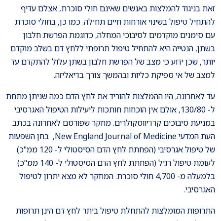
זאת בניגוד להמלצות באנשים שאינם חולי סוכרת, אצלם עדיף
להתחיל טיפול בשינוי אורחות חיים תחילה. כמו כן, בחולי סוכרת
עם סימנים מוקדמים לסיבוכי המחלה, כדוגמת הפרשת חלבון
בשתן, הנטייה היא להתחיל טיפול תרופתי ללחץ דם בשלב מוקדם
יותר, שכן ידוע כי מצב של הפרשת חלבון בשתן עלול להתקדם עד
למצב של אי ספיקת כליות ובהמשך צורך בדיאליזה.
עד לאחרונה, היו ההמלצות להוריד את לחץ הדם כמה שניתן מתחת
ל- 130/80, אולם אין הוכחות חותכות ליעילות הטיפול האגרסיבי
במניעת סיבוכים קרדיווסקולרים. מחקר שפורסם לאחרונה בכתב
העת המדעי New England Journal of Medicine, בחן השפעות
של טיפול אגרסיבי (הפחתת לחץ הדם הסיסטולי ל- 120 ממ"כ)
לעומת טיפול רגיל (הפחתת לחץ הדם הסיסטולי ל- 140 ממ"כ)
בלמעלה מ- 4,700 חולי סוכרת. המחקר לא מצא יתרון לטיפול
האגרסיבי.
התרופות המומלצות להתחלת טיפול ביתר לחץ דם הינן תרופות