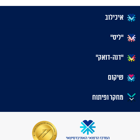
איכילוב
"ליס"
"דנה-דואק"
שיקום
מחקר ופיתוח