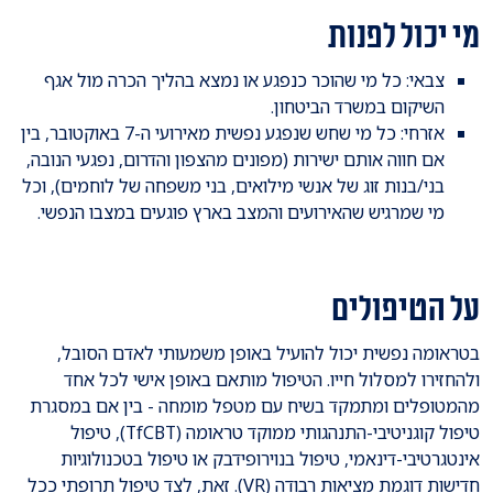
מי יכול לפנות
צבאי: כל מי שהוכר כנפגע או נמצא בהליך הכרה מול אגף
השיקום במשרד הביטחון.
אזרחי: כל מי שחש שנפגע נפשית מאירועי ה-7 באוקטובר, בין
אם חווה אותם ישירות (מפונים מהצפון והדרום, נפגעי הנובה,
בני/בנות זוג של אנשי מילואים, בני משפחה של לוחמים), וכל
מי שמרגיש שהאירועים והמצב בארץ פוגעים במצבו הנפשי.
על הטיפולים
בטראומה נפשית יכול להועיל באופן משמעותי לאדם הסובל,
ולהחזירו למסלול חייו. הטיפול מותאם באופן אישי לכל אחד
מהמטופלים ומתמקד בשיח עם מטפל מומחה - בין אם במסגרת
טיפול קוגניטיבי-התנהגותי ממוקד טראומה (TfCBT), טיפול
אינטגרטיבי-דינאמי, טיפול בנוירופידבק או טיפול בטכנולוגיות
חדישות דוגמת מציאות רבודה (VR). זאת, לצד טיפול תרופתי ככל