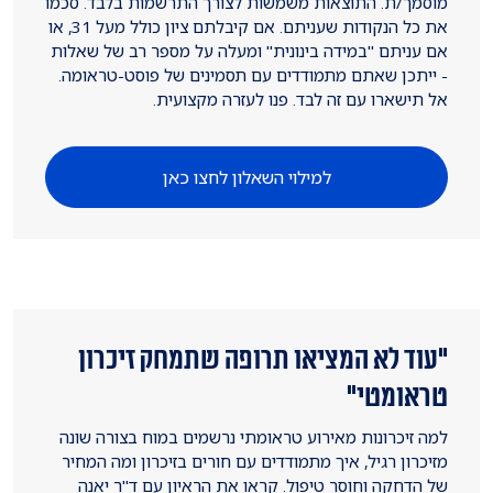
מוסמך/ת. התוצאות משמשות לצורך התרשמות בלבד. סכמו
את כל הנקודות שעניתם. אם קיבלתם ציון כולל מעל 31, או
אם עניתם "במידה בינונית" ומעלה על מספר רב של שאלות
- ייתכן שאתם מתמודדים עם תסמינים של פוסט-טראומה.
אל תישארו עם זה לבד. פנו לעזרה מקצועית.
למילוי השאלון לחצו כאן
"עוד לא המציאו תרופה שתמחק זיכרון
טראומטי"
למה זיכרונות מאירוע טראומתי נרשמים במוח בצורה שונה
מזיכרון רגיל, איך מתמודדים עם חורים בזיכרון ומה המחיר
של הדחקה וחוסר טיפול. קראו את הראיון עם ד"ר יאנה