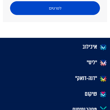
לפרטים
איכילוב
"ליס"
"דנה-דואק"
שיקום
מחקר ופיתוח