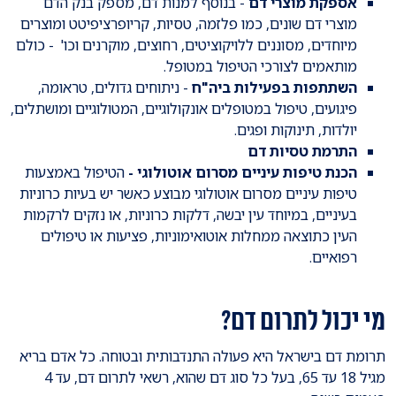
אספקת מוצרי דם
- בנוסף למנות דם, מספק בנק הדם
מוצרי דם שונים, כמו פלזמה, טסיות, קריופרציפיטט ומוצרים
מיוחדים, מסוננים ללויקוציטים, רחוצים, מוקרנים וכו' - כולם
מותאמים לצורכי הטיפול במטופל.
השתתפות בפעילות ביה"ח
- ניתוחים גדולים, טראומה,
פיגועים, טיפול במטופלים אונקולוגיים, המטולוגיים ומושתלים,
יולדות, תינוקות ופגים.
התרמת טסיות דם
הכנת טיפות עיניים מסרום אוטולוגי -
הטיפול באמצעות
טיפות עיניים מסרום אוטולוגי מבוצע כאשר יש בעיות כרוניות
בעיניים, במיוחד עין יבשה, דלקות כרוניות, או נזקים לרקמות
העין כתוצאה ממחלות אוטואימוניות, פציעות או טיפולים
רפואיים.
מי יכול לתרום דם?
תרומת דם בישראל היא פעולה התנדבותית ובטוחה. כל אדם בריא
מגיל 18 עד 65, בעל כל סוג דם שהוא, רשאי לתרום דם, עד 4