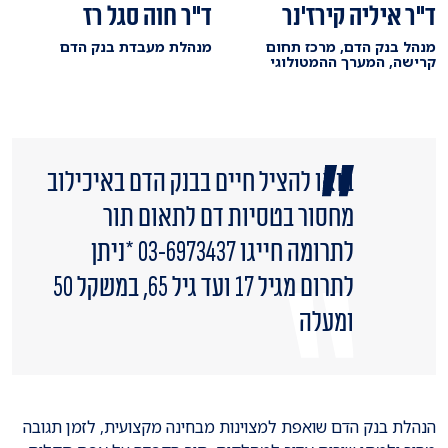
ד"ר איליה קירז'נר
ד"ר חוה סגל רז
מנהל בנק הדם, מרכז תחום
מנהלת מעבדת בנק הדם
קרישה, המערך ההמטולוגי
בואו להציל חיים בבנק הדם באיכילוב
מחסור בטסיות דם לתאום תור
לתרומה חייגו 03-6973437 *ניתן
לתרום מגיל 17 ועד גיל 65, במשקל 50
ומעלה
הנהלת בנק הדם שואפת למצוינות מבחינה מקצועית, לזמן תגובה