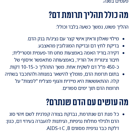
פעמים בשנה.
מה כולל תהליך תרומת דם?
ההליך פשוט, נמשך כשעה בלבד וכולל:
מילוי שאלון וראיון אישי קצר עם נציג/ת בנק הדם.
בדיקת לחץ דם ובדיקת המוגלובין מהאצבע.
דקירה בוריד האמה באמצעות מחט חד-פעמית וסטרילית;
חיבור צינורית אל הוריד, באמצעותה מתאפשר איסוף של
כ-450 מ"ל דם לשקית אחת. משך התהליך כ-10-15 דקות.
בתום תרומת הדם, מומלץ להישאר במנוחה ולהתכבד בשתיה
קלה. ההתאוששות היא מיידית והגוף מצליח "לפצות" על
תרומת הדם תוך ימים ספורים.
מה עושים עם הדם שנתרם?
כל מנת דם שנתרמת, נבדקת בצורה קפדנית לשם זיהוי סוג
הדם ולגילוי מחלות נגיפיות, הניתנות להעברה בעירוי דם, כגון:
דלקת כבד נגיפית מסוגים C ,B ו-AIDS.