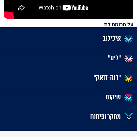
על תרומת דם
איכילוב
"ליס"
"דנה-דואק"
שיקום
מחקר ופיתוח