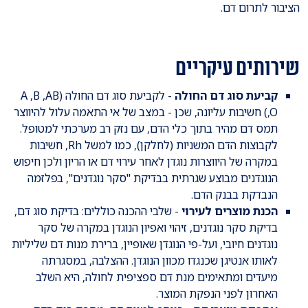
הציבור לתרום דם.
שירותים עיקריים
קביעת סוג דם החולה
- לקביעת סוג דם החולה (A ,B ,AB
,O) חשיבות עליונה, שכן - במצב של אי התאמה עלול להיווצר
תמס דם מהיר בתוך כלי הדם, עם נזק רב מערכתי למטופל.
לקבוצות הדם המשניות (לחלקן), כמו למשל Rh, חשיבות
במקרה של היווצרות נוגדן לאחר עירוי דם או הריון ולכן חיפוש
הנוגדנים מבוצע שגרתית בבדיקת "סקר נוגדנים", בפלזמה
הנבדקת בבנק הדם.
הכנת מוצרים לעירוי
- שלבי ההכנה כוללים: בדיקת סוג דם,
בדיקת סקר נוגדנים, זיהוי ואפיון הנוגדן במקרה של סקר
נוגדנים חיובי, ועל-פי הנוגדן שאופיין, ברירת מנות דם שליליות
לאותו אנטיגן שכנגדו מכוון הנוגדן. ההצלבה, במסגרתה
מיעדים ומתאימים מנת דם ספציפית לחולה, היא השלב
האחרון לפני הנפקת המוצר.