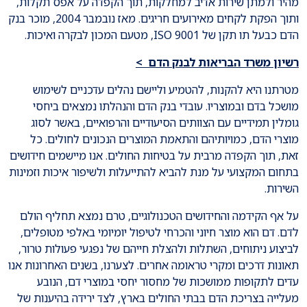
מהיר ולמתן שירות אדיב למחלקות, תוך הקפדה על אפס תקלות,
ותוך הפקת לקחים מאירועים חריגים. מאז נובמבר 2004, מוכר בנק
הדם כבעל תו תקן של ISO 9001, מטעם המכון לבקרה ואיכות.
רשיון משרד הבריאות לבנק הדם >
מטרתנו היא להקנות, להטמיע וליישם נהלים עדכניים לשימוש
מושכל בדם ובמוצריו. עובדי בנק הדם והנהלתו נמצאים ביחסי
גומלין תמידיים עם הצוותים הסיעודיים והרפואיים, באשר לסוג
מוצרי הדם, כמויותיהם והתאמת המוצרים הנכונים לחולים. כל
זאת, תוך הקפדה מרבית על בטיחות החולים. אנו מיישמים חידושים
בתחום המקצועי על מנת להביא להתייעלות ולשיפור איכות וזמינות
השירות.
על אף הקידמה והחידושים הטכנולוגיים, טרם נמצא תחליף הולם
לדם. דם הוא מוצר חיוני והכרחי לטיפול יומיומי באלפי מטופלים,
לביצוע ניתוחים, השתלות ולהצלת חייהם של נפגעי פעולות טרור,
תאונות דרכים ומקרי טראומה אחרים. לצערנו, בשנים האחרונות אנו
עדים לתקופות ממושכות של מחסור יחסי במוצרי דם, הנובע
מעלייה בצריכת הדם בבתי החולים בארץ, לצד ירידה בהיענות של