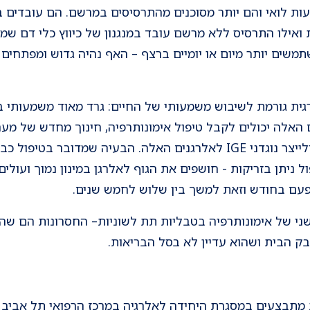
עות לואי והם יותר מסוכנים מהתרסיסים במרשם. הם עובדים ב
אילו התרסיס ללא מרשם עובד במנגנון של כיווץ כלי דם שמי
ים יותר מיום או יומיים ברצף – האף נהיה גדוש ומפתחים 
ת גורמת לשיבוש משמעותי של החיים: גרד מאוד משמעותי בעי
ם האלה יכולים לקבל טיפול אימונותרפיה, חינוך מחדש של מע
מערכת החיסון להפסיק להגיב ולייצר נוגדני IGE לאלרגנים האלה. הבעיה
ניתן בזריקות - חושפים את הגוף לאלרגן במינון נמוך ועולי
פעם בחודש וזאת למשך בין שלוש לחמש שנים.
ני של אימונותרפיה בטבליות תת לשוניות– החסרונות הם שה
ק הבית ושהוא עדיין לא בסל הבריאות.
ת מתבצעים במסגרת
היחידה לאלרגיה
במרכז הרפואי תל אביב (