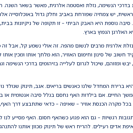
ת בדרכי הנשימה, נזלת ואסטמה אלרגית, מאשר בשאר השנה. 
אשית, יש צמחיה שפורחת באביב וחלק גדול באוכלוסייה אלר
סיבה נוספת היא האבק הביתי – זו תקופה של ניקיונות בבית,
 האלרגן הנפוץ בארץ.
זלת אלרגית מרבים לנשום מהפה. זה אולי נשמע קל, אבל זה
ד חשוב של סינון וחימום האוויר, הוא מלחך אותו ומכין אותו 
, יבש ומזוהם, שיכול לגרום לעלייה בזיהומים בדרכי הנשימה 
יא ברירת המחדל שלנו כאנשים בריאים. אגב, תינוק שנולד נו
ך החיים. אם בילדות האף נחסם בגלל סיבה אנטומית או בגל
בכל מקרה הכנסת אוויר – שאיפה – כדאי שתתבצע דרך האף, כך
ובות רגשיות – גם הוא פגוע כשהאף חסום. האף מסייע לנו לה
יפת אדים רעילים. להריח ראש של תינוק מכוון אותנו להתנהג