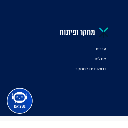
מחקר ופיתוח
עברית
אנגלית
דרושות.ים למחקר
AI צ'אט