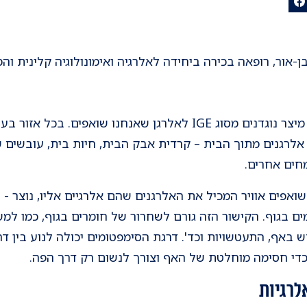
ן-אור, רופאה בכירה ביחידה לאלרגיה ואימונולוגיה קלינית ו
נזלת אלרגית היא מצב בו הגוף מיצר נוגדנים מסוג IGE לאלרגן שאנחנו שו
 אלרגנים מתוך הבית – קרדית אבק הבית, חיות בית, עובשים 
מחים אחרים.
אפים אוויר המכיל את האלרגנים שהם אלרגיים אליו, נוצר - ב
מים בגוף. הקישור הזה גורם לשחרור של חומרים בגוף, כמו למש
ש באף, התעטשויות וכד'. דרגת הסימפטומים יכולה לנוע בין 
י חסימה מוחלטת של האף וצורך לנשום רק דרך הפה.
לרגיות