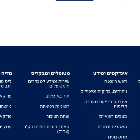
אינדקסים ומידע
מטופלים ומבקרים
מדיה
חפש רופא.ה
שירות ומידע למבקרים
ליס טו
ולמטופלים
יוגב מ
ניתוחים, בדיקות וטיפולים
תור באיכילוב
פודקאס
אינדקס בדיקות מעבדה
קליניות
רשומות רפואיות
מישהו 
מצבים רפואיים
פניות הציבור
פודקאס
מאמרים וכתבות
מוקדי קופות חולים ויק"ר
ערוץ יו
(צה"ל)
מחשבונים