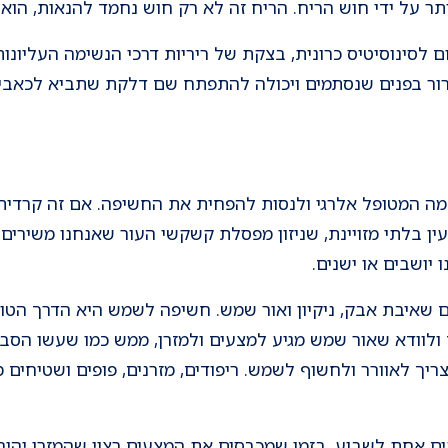
היתר על ידי חוש הריח. הריח זה לא רק חוש נחמד להנאות, הו
ום לסינוסיטיס כרונית, בצקת של ריריות דרכי הנשימה העליונ
רור בפנים שנסתמים ויכולה להתפתח שם דלקת שתביא לכאבי ר
למה המטופל אלרגי ולנסות להפחית את החשיפה. אם זה קרדית 
ן בלתי מזויינת, שניזון מפסלת קשקשי העור שאנחנו משירים – 
יושבים או ישנים.
 שאיבת אבק, ניקיון ואור שמש. חשיפה לשמש היא הדרך הטו
ולוודא שאור שמש מגיע למצעים ולמזרן, ממש כמו שעשו הסבת
יך לאוורר ולחשוף לשמש. ריפודים, מזרנים, פופים ושטיחים מ
 אחת לשבוע. בזמן שמכבסים את המצעים רצוי שהמזרן יהיה