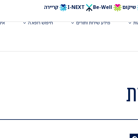
שיקום
Be-Well
I-NEXT
קריירה
ת
מידע שירות ותורים
חיפוש רופא.ה
אינ
ת