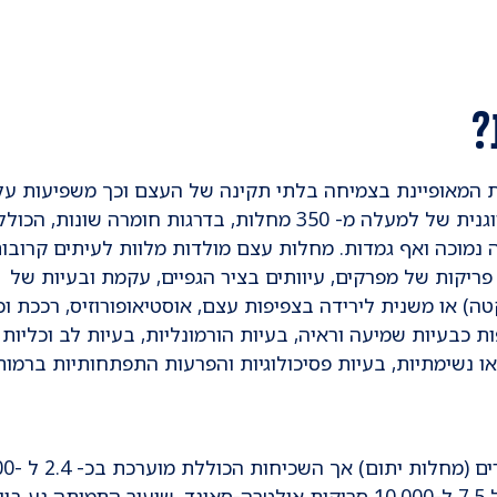
?
ת המאופיינת בצמיחה בלתי תקינה של העצם וכך משפיעות על
הגדילה וההתפתחות של השלד. זו קבוצה הטרוגנית של למעלה מ- 350 מחלות, בדרגות חומרה שונות, ה
 נמוכה ואף גמדות. מחלות עצם מולדות מלוות לעיתים קרובו
פריקות של מפרקים, עיוותים בציר הגפיים, עקמת ובעיות של
ה) או משנית לירידה בצפיפות עצם, אוסטיאופורוזיס, רככת וכ
 כבעיות שמיעה וראיה, בעיות הורמונליות, בעיות לב וכליות 
או נשימתיות, בעיות פסיכולוגיות והפרעות התפתחותיות ברמות
הסוגים השונים של דיספלזי