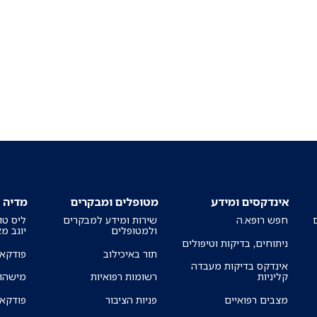
אינדקסים ומידע
מטופלים ומבקרים
מדיה
חפש רופא.ה
שירות ומידע למבקרים
ליס טו
ולמטופלים
יוגב מ
ניתוחים, בדיקות וטיפולים
תור באיכילוב
פודקאס
אינדקס בדיקות מעבדה
קליניות
רשומות רפואיות
מישהו 
מצבים רפואיים
פניות הציבור
פודקאס