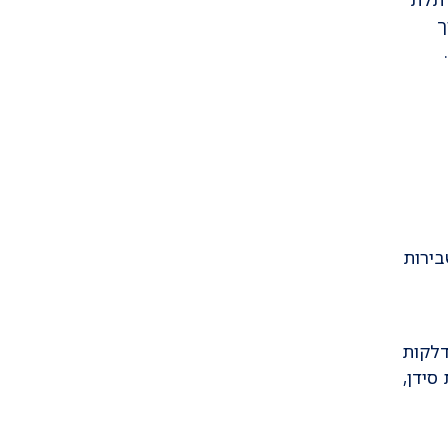
ך
.
בירות
דלקות
סידן,