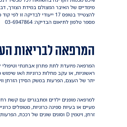
מימדיים של האיבר המצולם במידת הצורך, דבר 
מספר טלפון לתיאום הבדיקה: 03-6947864
המרפאה לבריאות העצ
​המרפאה מיועדת לתת פתרון אבחנתי וטיפולי ל
ראשוניות, או עקב מחלות כרוניות ו/או שימו
יתר של העצם, הפרעות במשק הסידן הזרחן וויטמין D, תסמונות גנטיות עם מעורבות הש
למרפאה מופנים ילדים ומתבגרים עם קשת רחבה
מעיים או בעיות ספיגה כרוניות, מטופלים כרוני
זרחן, ויטמין D וסוגים שונים של רככת, הפרעות שלד תורשתיות (דיספלזיות).