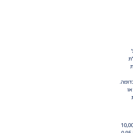
כוללת
ת
דומה.
או
ה שלדית הינם נדירים (מחלות יתום) אך השכיחות הכוללת מוערכת בכ- 2.4 ל -10,000
לידות. השכיחות בהריון גבוהה יותר ועומדת על 7.5 ל-10,000 סריקות אולטרה-סאונד. שיעור התמותה נע בין 0.95