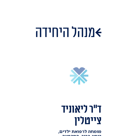
מנהל היחידה
ד"ר ליאוניד
צייטלין
מומחה לרפואת ילדים,
רופא בכיר, המרפאה