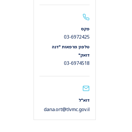
פקס
03-6972425
טלפון מרפאות "דנה
דואק"
03-6974518
דוא"ל
dana.ort@tlvmc.gov.il