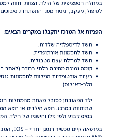
במחלה הספציפית של הילד. הצוות יתווה למטו
לטיפול, מעקב, וניטור מפני התפתחות סיבוכים (Complication Surveillance)
הפניות אל המרכז יתקבלו במקרים הבאים:
חשד לדיספלזיה שלדית.
חשד לתסמונת אורתופדית.
חשד למחלת עצם מטבולית.
קומה נמוכה מסיבה בלתי ברורה (לאחר ברור
בעיות אורטופדיות הנילוות לתסמונות גנט
הלר-דאנלוס).
ילד המאובחן כסובל מאחת מהמחלות הנכלל
שתותווה במרכז. רופא הילדים או רופא ה
בסיס קבוע ולפי גילו והישגיו של הילד. ה
במרפאה קי