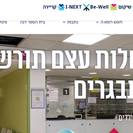
שיקום
Be-Well
I-NEXT
קריירה
חפש רופא.ה
כתבות
בית הספר דנה
פינת
לות עצם תורש
בגרים
לדים