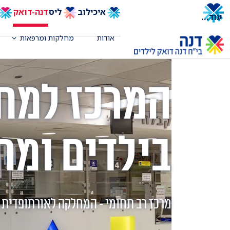
איכילוב
ליס
דנה-דואק
עוד
...
אודות
מחלקות ומרפאות
המרכז למח
בילדים ומת
מרכז רב תחומי - המחלקה לאורתופדית י