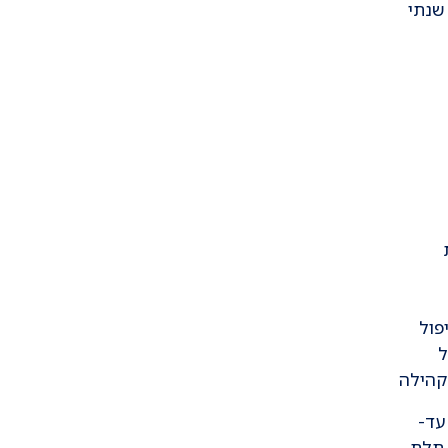
שנתי
פול
ל
בקהילה
ל עד-
חזורים תלת