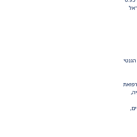
בישראל
הגנטי
 רפואת
ה,
ם,