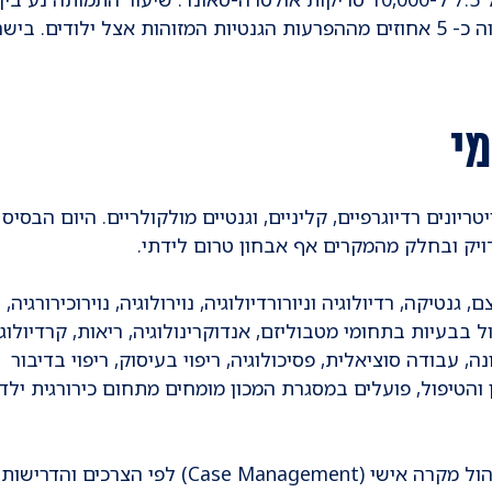
ל-1.5 ל -10,000 לידות. דיספלזיה שלדית מהווה כ- 5 אחוזים מההפרעות הגנטיות המזוהות אצל ילודים. 
מי
נים רדיוגרפיים, קליניים, וגנטיים מולקולריים. היום הבסיס 
יק ובחלק מהמקרים אף אבחון טרום לידתי.
טיקה, רדיולוגיה וניורורדיולוגיה, נוירולוגיה, נוירוכירורגיה,
 בבעיות בתחומי מטבוליזם, אנדוקרינולוגיה, ריאות, קרדיולוגי
זונה, עבודה סוציאלית, פסיכולוגיה, ריפוי בעיסוק, ריפוי בדיבור
 והטיפול, פועלים במסגרת המכון מומחים מתחום כירורגית ילדי
צוותי האבחון והטיפול פועלים במתכונת של ניהול מקרה אישי (Case Management) לפי הצרכים והדרישות