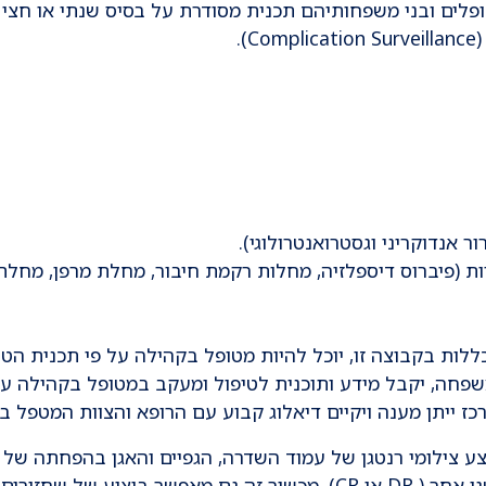
פלים ובני משפחותיהם תכנית מסודרת על בסיס שנתי או חצי 
.
 אנדוקריני וגסטרואנטרולוגי).
יות (פיברוס דיספלזיה, מחלות רקמת חיבור, מחלת מרפן, מחלת
ות בקבוצה זו, יוכל להיות מטופל בקהילה על פי תכנית הטי
משפחה, יקבל מידע ותוכנית לטיפול ומעקב במטופל בקהילה ע
מרכז ייתן מענה ויקיים דיאלוג קבוע עם הרופא והצוות המטפל 
ים מכשיר רנטגן יחודי – EOS, המבצע צילומי רנטגן של עמוד השדרה, הגפיים והאגן בהפחתה ש
85% מכמות הקרינה בהשוואה לכל מכשיר רנטגן אחר ( DR או CR). מכשיר זה גם מאפשר ביצוע של ש