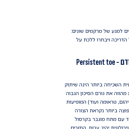
יים למגע של מרקמים שונים:
הדריכה ויבחרו ללכת על
הליכת אצבעות ממושכת, או הופעה של הליכת בהונות בילד שהלך תקין קודם - Persistent toe
ית השכיחה ביותר הינה שיתוק
ים האחרונים. פגות מהווה את גורם הסיכון הגבוה
זיהום, טראומה ועוד) המופיעות
פוצה ביותר נקראת הצורה
בד עם מתח מוגבר בקרסול
ולוגית יהיו: ערות, החזרים