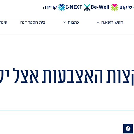
שיקום
Be-Well
I-NEXT
קריירה
חפש רופא.ה
כתבות
בית הספר דנה
פינת
צות האצבעות אצל יל