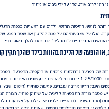
הינו לרוב אורטופדי על ידי גיבוס או ניתוח.
תית
 ויותר לנושא הוויסות החושי, ילדים עם רגישויות בכפות הרגל
ה קרה, יעלו על אצבעותיהם על מנת להקטין את שטח המגע של 
התנאים הסביבתיים ל"נסבלים" הם יחזרו להלך באופן רגיל.
ת של הפרעה נוירולוגית מרכזית או היקפית. ההפרעה המרכז
מוחין (cerebral palsy), שכיחותה: 1-2.5/1000 לידות חי ללא שינוי בעשור
ספים הינם: הריון מרובה עוברים, פגיעות מוחיות (דימום, שבץ, 
יש מספר צורות התבטאות קלינית של שיתוק מוחין, הצורה הנ
וס (מתח השרירים) בגפיים. ילדים אלה ילכו על אצבעות בל
יכה זו. סימנים נוירולוגים נוספים שאותם נגלה בבדיקה הנויר