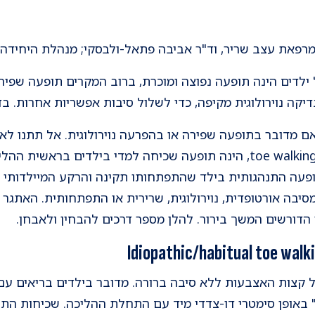
מרפאת עצב שריר, וד"ר אביבה פתאל-ולבסקי; מנהלת היחידה לנ
לדים הינה תופעה נפוצה ומוכרת, ברוב המקרים תופעה שפירה
יקה נוירולוגית מקיפה, כדי לשלול סיבות אפשריות אחרות. בד
ם מדובר בתופעה שפירה או בהפרעה נוירולוגית. אל תתנו ל
על קצות האצבעות המכונה - toe walking, הינה תופעה שכיחה למדי בילדי
פעה התנהגותית בילד שהתפתחותו תקינה והרקע המיילדותי של
יבה אורטופדית, נוירולוגית, שרירית או התפתחותית. האתגר 
ו הדורשים המשך בירור. להלן מספר דרכים להבחין ולאבחן.
 קצות האצבעות ללא סיבה ברורה. מדובר בילדים בריאים עם ה
 באופן סימטרי דו-צדדי מיד עם התחלת ההליכה. שכיחות התו