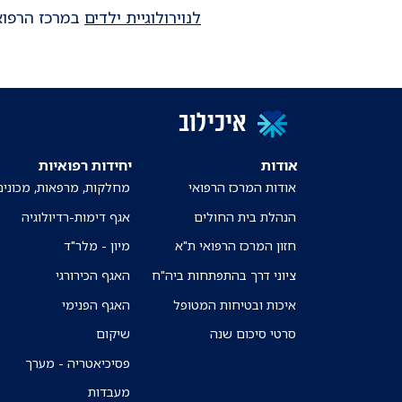
לנוירולוגיית ילדים
במרכז הרפואי
איכילוב
אודות
יחידות רפואיות
אודות המרכז הרפואי
מחלקות, מרפאות, מכונים
הנהלת בית החולים
אגף דימות-רדיולוגיה
חזון המרכז הרפואי ת"א
מיון - מלר"ד
ציוני דרך בהתפתחות ביה"ח
האגף הכירורגי
איכות ובטיחות המטופל
האגף הפנימי
סרטי סיכום שנה
שיקום
פסיכיאטריה - מערך
מעבדות