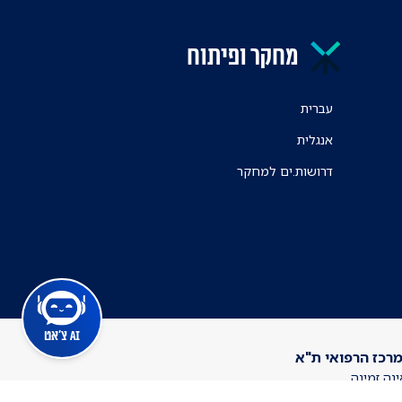
מחקר ופיתוח
עברית
אנגלית
דרושות.ים למחקר
AI צ'אט
מרכז הרפואי ת"א
ינה זמינה