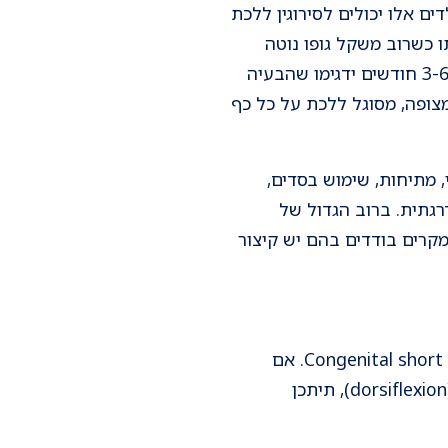
תי של הליכה על בהונות קיים ב-30-70% מהמקרים. ילדים אלו יכולים לסירוגין ללכת
ו כשרוב משקל גופו נוטה
קדימה ולכן נוטה לרוץ, כשהגוף "מושך" אותו קדימה. ביקורי מעקב אצל הרופא במרווחים של 3-6 חודשים ידגימו שהבעיה
מצופה, מסוגל ללכת על כל כף
, מתיחות, שימוש בסדים,
גתית. ברוב הגדול של
קרים בודדים בהם יש קיצור
קבוצה נוספת היא קבוצת ילדים אצלם קיים קיצור מולד של גיד אכילס - Congenital short tendo-calcaneous. אם
נבדוק ילדים אלה נגלה הגבלה בתנועת הקרסול המביאה את אצבעות כף הרגל לעבר השוק (dorsiflexion), תיתכן