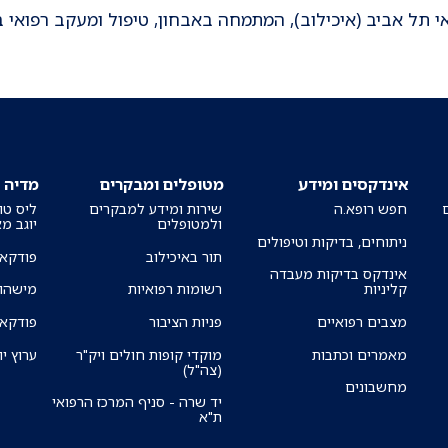
 תל אביב (איכילוב), המתמחה באבחון, טיפול ומעקב רפואי ב
אינדקסים ומידע
מטופלים ומבקרים
מדיה
חפש רופא.ה
שירות ומידע למבקרים
ליס טו
ולמטופלים
יוגב מ
ניתוחים, בדיקות וטיפולים
תור באיכילוב
פודקאס
אינדקס בדיקות מעבדה
קליניות
רשומות רפואיות
מישהו 
מצבים רפואיים
פניות הציבור
פודקאס
מאמרים וכתבות
מוקדי קופות חולים ויק"ר
ערוץ יו
(צה"ל)
מחשבונים
יד שרה - סניף המרכז הרפואי
ת"א