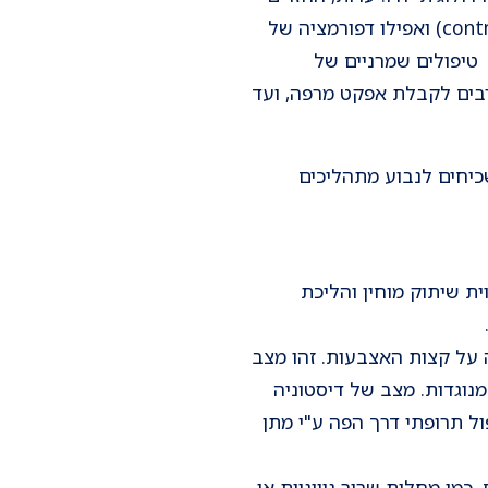
גידיים והופעת החזרים בלתי תקינים. המהלך הינו מתקדם עד להופעת קיצורי גידים (contractures) ואפילו דפורמציה של
 טיפולים שמרניים של
רקת בוטוליניום טוקסין (Botox A) לשרירים המעורבים לקבלת אפקט מרפה, ועד
כיחים לנבוע מתהליכים
ת שיתוק מוחין והליכת
ה על קצות האצבעות. זהו מצב
מנוגדות. מצב של דיסטוניה
ל תרופתי דרך הפה ע"י מתן
מו מחלות שריר ניווניות או