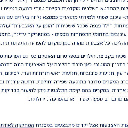
ות להתבטא בשלבים מוקדמים בקיצור טווחי תנועה בגפיים ו
- עיכוב שפתי ולמידתי מתוארים כממצא נלווה בילדים עם הל
פתחות הילד נצפה שככל ששכיחות "הזמן על האצבעות" עולה, 
עיכובים בתחומי התפתחות נוספים - במוטוריקה עדינה, בתפקו
ההליכה על אצבעות מהווה סמן מוקדם להפרעה התפתחותית י
ידוע זה מכבר ש- toe walking שכיח בקבוצת הילדים בספקטרום האוטיזם כמו גם הפ
ם בתכנון המוטורי. כאן סיבת ההליכה על האצבעות הינה התנהגו
ר עין, תנועות סיבוביות, תנועות ראש חזרתיות ועוד. לסיכום,
רב המקרים מדובר בתופעה שפירה וחולפת. דרושה עירנות ובדי
אחרות. במקרים בהם קימת התלבטות ניתן להיעזר בבדיקות ה
 מדובר בתופעה שפירה או בהפרעה נוירולוגית.
צות האצבעות אצל ילדים מתבצעים במסגרת
המחלקה לאורתופ