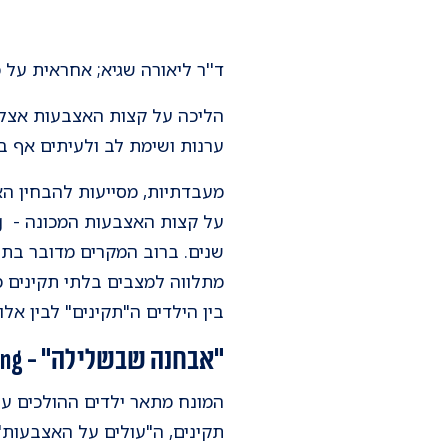
ד''ר ליאורה שגיא; אחראית על 
הליכה על קצות האצבעות אצל י
ערנות ושימת לב ולעיתים אף בד
מעבדתיות, מסייעות להבחין הא
שנים. ברוב המקרים מדובר בתו
מתלווה למצבים בלתי תקינים מס
בין הילדים ה"תקינים" לבין אל
"אבחנה שבשלילה" - Idiopathic/habitual toe walking
המונח מתאר ילדים ההולכים על
תקינים, ה"עולים על האצבעות"