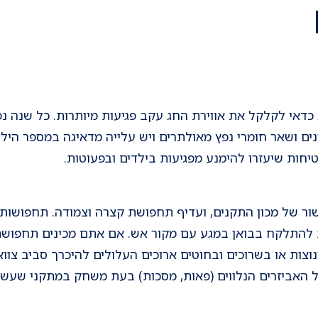
 כדאי לקלקל את אווירת החג עקב פגיעות מיותרות. כל שנה נ
נים ושאר חומרי נפץ מאולתרים ויש עלייה מדאיגה במספר היל
טיחות שיעזרו להימנע מפגיעות בילדים ובפעוטות.
ר של מכון התקנים, ועדיף תחפושת קצרה וצמודה. תחפושות 
ת להתלקח בבואן במגע עם מקור אש. אם אתם מכינים תחפושת
נוצות או בשרוכים ובחוטים ארוכים העלולים להיכרך סביב צוו
 האביזרים הנלווים (פאות, מסכות) בעת משחק במתקני שעשו