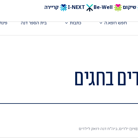
שיקום
Be-Well
I-NEXT
קריירה
חפש רופא.ה
כתבות
בית הספר דנה
פינת
ים בחגים
יון) ילדים; ביה"ח דנה-דואק לילדים