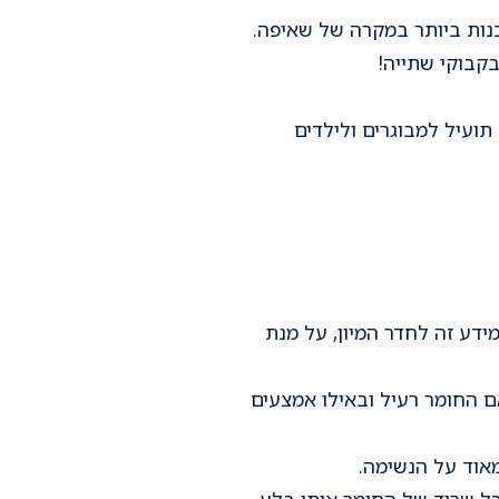
כנות ביותר במקרה של שאיפה.
בקבוקי שתייה!
תועיל למבוגרים ולילדים
ידע זה לחדר המיון, על מנת
רמב"ם (טלפון: 04-8541900) על מנת לברר אם החומר רעיל ובאילו אמצעים
אוד על הנשימה.
כל שריד של החומר אותו בלע.