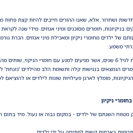
שות ושחרור. אלא, שאנו ההורים חייבים להיות קצת פחות מש
 בניקיונות, חומרים מסוכנים ומיני אגוזים. מידי שנה לקרא
תם של ילדים מחומרי ניקיון ומאכילת מיני אגוזים. הכרת גורמי
רתי משמע.
בדרך כלל מדובר בילדים מתחת לגיל 6 שנים, אשר מגיעים למגע עם חומרי הניקוי
רים הנמצאים בנגישות קלה ותשומת הלב מהילדים 'נזנחת' לטו
יקיונות, מומלץ לארגן פעילויות שונות לילדים או להוציאם 
חומרי ניקיון
 מטווח השגתם של ילדים - במקום גבוה או נעול. מיד בתום 
ותרופות באריזות קשות לפתיחה על ידי ילדים.