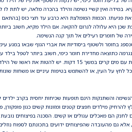
יא. במידה ואין קשיי נשימה והילד בהכרה מלאה, יש לתת לו ל
ת פגיעתו. הכמות המומלצת היא כרבע עד חצי כוס (בהתאם לג
ת שכן היא עלולה לגרום להקאה. אם הילד מקיא, חשוב ביותר 
רה של חומרים רעילים אל תוך קנה הנשימה.
נספג בחומר ולשטוף ביסודיות את אברי הגוף שבאו במגע עימו
נגרמה כתוצאה מחדירת חומר כימי, חשוב ביותר לטפל בילד עו
יש לשטוף את העין בעדינות עם מים קרים במשך 15 דקות. יש לה
ל לחץ על העין, או להשתמש בטיפות עיניים או משחות שונות
הנשימה והשתנקות הינם תופעות שכיחות יחסית בקרב ילדים לפ
להרחיק מילדים חפצים קטנים ומזונות קשים כגון פופקורן, פי
ם לחנק הם מאכלים עגולים או קשים. הסכנה בפיצוחים נובעת 
 אלא גם מהעובדה שהפיצוחים ידועים בתכונתם לספוח נוזלים