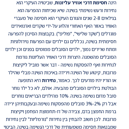
הינה
חסימת דרכי אוויר עליונות
, שביטויה העיקרי הוא
נחירות ורעש נשימתי בשינה. שיא שכיחות ההפרעה הוא
בגילאים 2-8 שנים והגורם העיקרי הוא חסימה של מעברי
האוויר באזור האף האחורי והלוע על-ידי שקדים ואדנואידים
מוגדלים ("שקד שלישי", "פוליפ"). בקבוצות הסיכון להפרעה
חסימתית בשינה, נכללים גם ילדים עם הפרעות נוירולוגיות
ומתח שרירים נמוך, ילדים הסובלים ממומים בפנים וכן ילדים
הסובלים מהשמנה. היצרות דרכי האוויר העליונות גורמת
לנחירות ואף להפסקות נשימה - דבר אשר מוביל ליקיצות
מרובות, קיטוע של השינה וירידה באיכות השינה מבלי שהילד
או הוריו יהיו מודעים לכך. כאמור,
נחירות
היא התופעה
הבולטת בילדים הסובלים מהבעיה. אולם, לא כל ילד נוחר
סובל מדום נשימה בשינה. 10% מהילדים הבריאים נוחרים
אבל רק 2%-3% סובלים מהפסקות נשימה ובעקבותיהן ירידה
ברמת החמצן בדם, צבירה של דו-תחמוצת הפחמן ויקיצות
מרובות. לכן חשוב להבחין בין נחירות "נורמליות" לבין נחירות
שמבטאות חסימה משמעותית של דרכי הנשימה בשינה. הביטוי