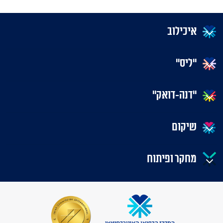
איכילוב
"ליס"
"דנה-דואק"
שיקום
מחקר ופיתוח