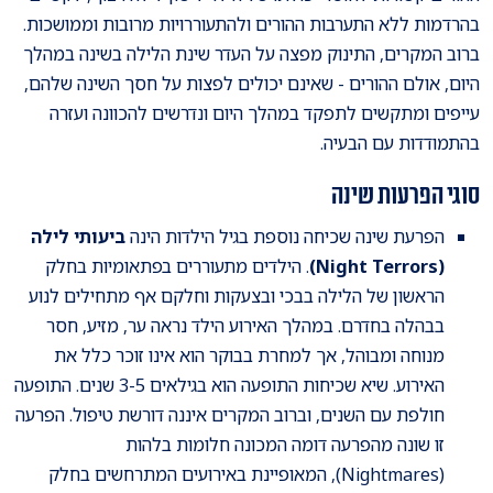
בהרדמות ללא התערבות ההורים ולהתעוררויות מרובות וממושכות.
ברוב המקרים, התינוק מפצה על העדר שינת הלילה בשינה במהלך
היום, אולם ההורים - שאינם יכולים לפצות על חסך השינה שלהם,
עייפים ומתקשים לתפקד במהלך היום ונדרשים להכוונה ועזרה
בהתמודדות עם הבעיה.
סוגי הפרעות שינה
הפרעת שינה שכיחה נוספת בגיל הילדות הינה
ביעותי לילה
(Night Terrors)
. הילדים מתעוררים בפתאומיות בחלק
הראשון של הלילה בבכי ובצעקות וחלקם אף מתחילים לנוע
בבהלה בחדרם. במהלך האירוע הילד נראה ער, מזיע, חסר
מנוחה ומבוהל, אך למחרת בבוקר הוא אינו זוכר כלל את
האירוע. שיא שכיחות התופעה הוא בגילאים 3-5 שנים. התופעה
חולפת עם השנים, וברוב המקרים איננה דורשת טיפול. הפרעה
זו שונה מהפרעה דומה המכונה חלומות בלהות
(Nightmares), המאופיינת באירועים המתרחשים בחלק