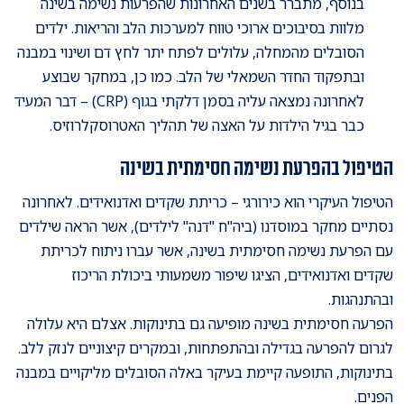
בנוסף, מתברר בשנים האחרונות שהפרעות נשימה בשינה
מלוות בסיבוכים ארוכי טווח למערכות הלב והריאות. ילדים
הסובלים מהמחלה, עלולים לפתח יתר לחץ דם ושינוי במבנה
ובתפקוד החדר השמאלי של הלב. כמו כן, במחקר שבוצע
לאחרונה נמצאה עליה בסמן דלקתי בגוף (CRP) – דבר המעיד
כבר בגיל הילדות על האצה של תהליך האטרוסקלרוזיס.
הטיפול בהפרעת נשימה חסימתית בשינה
הטיפול העיקרי הוא כירורגי – כריתת שקדים ואדנואידים. לאחרונה
נסתיים מחקר במוסדנו (ביה"ח "דנה" לילדים), אשר הראה שילדים
עם הפרעת נשימה חסימתית בשינה, אשר עברו ניתוח לכריתת
שקדים ואדנואידים, הציגו שיפור משמעותי ביכולת הריכוז
ובהתנהגות.
הפרעה חסימתית בשינה מופיעה גם בתינוקות. אצלם היא עלולה
לגרום להפרעה בגדילה ובהתפתחות, ובמקרים קיצוניים לנזק ללב.
בתינוקות, התופעה קיימת בעיקר באלה הסובלים מליקויים במבנה
הפנים.