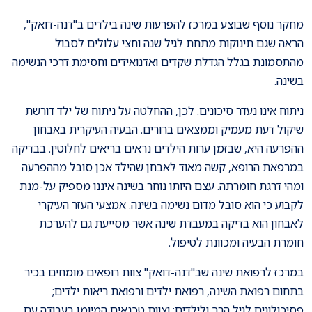
מחקר נוסף שבוצע במרכז להפרעות שינה בילדים ב"דנה-דואק",
הראה שגם תינוקות מתחת לגיל שנה וחצי עלולים לסבול
מהתסמונת בגלל הגדלת שקדים ואדנואידים וחסימת דרכי הנשימה
בשינה.
ניתוח אינו נעדר סיכונים. לכן, ההחלטה על ניתוח של ילד דורשת
שיקול דעת מעמיק וממצאים ברורים. הבעיה העיקרית באבחון
ההפרעה היא, שבזמן ערות הילדים נראים בריאים לחלוטין. בבדיקה
במרפאת הרופא, קשה מאוד לאבחן שהילד אכן סובל מההפרעה
ומהי דרגת חומרתה. עצם היותו נוחר בשינה איננו מספיק על-מנת
לקבוע כי הוא סובל מדום נשימה בשינה. אמצעי העזר העיקרי
לאבחון הוא בדיקה במעבדת שינה אשר מסייעת גם להערכת
חומרת הבעיה ומכוונת לטיפול.
במרכז לרפואת שינה שב"דנה-דואק" צוות רופאים מומחים בכיר
בתחום רפואת השינה, רפואת ילדים ורפואת ריאות ילדים;
פסיכולוגים לגיל הרך ולילדים; וצוות טכנאים המיומן בעבודה עם