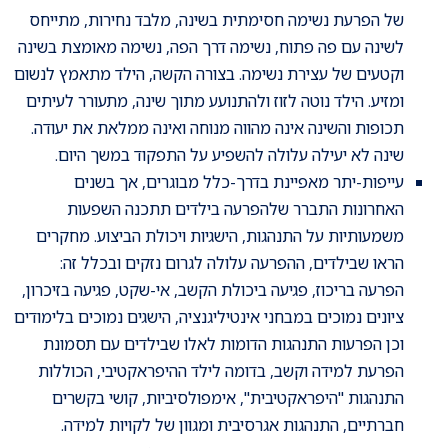
של הפרעת נשימה חסימתית בשינה, מלבד נחירות, מתייחס
לשינה עם פה פתוח, נשימה דרך הפה, נשימה מאומצת בשינה
וקטעים של עצירת נשימה. בצורה הקשה, הילד מתאמץ לנשום
ומזיע. הילד נוטה לזוז ולהתנועע מתוך שינה, מתעורר לעיתים
תכופות והשינה אינה מהווה מנוחה ואינה ממלאת את יעודה.
שינה לא יעילה עלולה להשפיע על התפקוד במשך היום.
עייפות-יתר מאפיינת בדרך-כלל מבוגרים, אך בשנים
האחרונות התברר שלהפרעה בילדים תתכנה השפעות
משמעותיות על התנהגות, הישגיות ויכולת הביצוע. מחקרים
הראו שבילדים, ההפרעה עלולה לגרום נזקים ובכלל זה:
הפרעה בריכוז, פגיעה ביכולת הקשב, אי-שקט, פגיעה בזיכרון,
ציונים נמוכים במבחני אינטיליגנציה, הישגים נמוכים בלימודים
וכן הפרעות התנהגות הדומות לאלו שבילדים עם תסמונת
הפרעת למידה וקשב, בדומה לילד ההיפראקטיבי, הכוללות
התנהגות "היפראקטיבית", אימפולסיביות, קושי בקשרים
חברתיים, התנהגות אגרסיבית ומגוון של לקויות למידה.