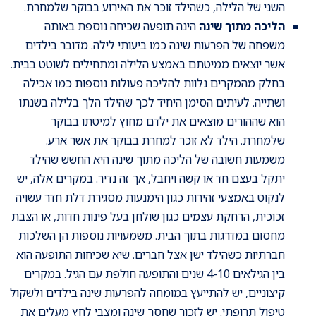
השני של הלילה, כשהילד זוכר את האירוע בבוקר שלמחרת.
הליכה מתוך שינה
הינה תופעה שכיחה נוספת באותה
משפחה של הפרעות שינה כמו ביעותי לילה. מדובר בילדים
אשר יוצאים ממיטתם באמצע הלילה ומתחילים לשוטט בבית.
בחלק מהמקרים נלוות להליכה פעולות נוספות כמו אכילה
ושתייה. לעיתים הסימן היחיד לכך שהילד הלך בלילה בשנתו
הוא שההורים מוצאים את ילדם מחוץ למיטתו בבוקר
שלמחרת. הילד לא זוכר למחרת בבוקר את אשר ארע.
משמעות חשובה של הליכה מתוך שינה היא החשש שהילד
יתקל בעצם חד או קשה ויחבל, אך זה נדיר. במקרים אלה, יש
לנקוט באמצעי זהירות כגון הימנעות מסגירת דלת חדר עשויה
זכוכית, הרחקת עצמים כגון שולחן בעל פינות חדות, או הצבת
מחסום במדרגות בתוך הבית. משמעויות נוספות הן השלכות
חברתיות כשהילד ישן אצל חברים. שיא שכיחות התופעה הוא
בין הגילאים 4-10 שנים והתופעה חולפת עם הגיל. במקרים
קיצוניים, יש להתייעץ במומחה להפרעות שינה בילדים ולשקול
טיפול תרופתי. יש לזכור שחסך שינה ומצבי לחץ מעלים את