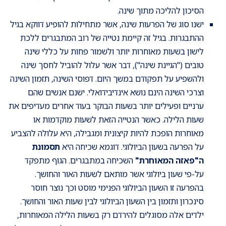
הסיכון להליכה מתוך שינה.
ישנו סוג של הפרעות שינה, אשר מתחילות להופיע דווקא בגיל
ההתבגרות. בגיל זה קיימת נטייה של רוב המתבגרים ללכת
לישון בשעות מאוחרות יותר ולשמור פחות על כללי שינה
טובים ("הגיינת שינה"), דבר אשר עלול להוביל לחסך שינה
ולהשפיע על תפקודם במשך היום. דפוסי השינה, תזמון השינה
וצרכי השינה הינם נושא אינדיבידואלי. ישנם אנשים שהם
ערניים ופעילים יותר בשעות הבוקר בעוד אחרים מעדיפים את
שעות הלילה. כאשר הנטייה הזאת לשעות מוקדמות או
מאוחרות הופכת להיות קיצונית ומגבילה, היא עלולה להצביע
על הפרעה בשעון הביולוגי. דוגמא שכיחה היא
תסמונת
ה"פאזה המאוחרת"
השכיחה במתבגרים. הגוף מתפקד
על-פי שעון ביולוגי אשר מותאם לשעות האור והחושך.
בהפרעה זו השעון הביולוגי הפנימי מוסט וכך נוצר חוסר
סינכרון ותזמון בין השעון הביולוגי לבין שעות האור והחושך.
ילדים אלה מסוגלים להירדם רק בשעות הלילה המאוחרות,