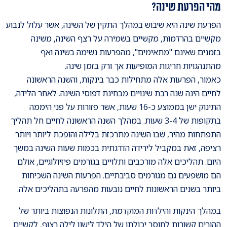
מהי הפרעת שינה?
הפרעת שינה היא שיבוש במהלך התקין של השינה, אשר עלול לנבוע
מקשיים בהרדמות, מקשיים בשמירה על רצף השינה, משינה
בזמנים שאינם "מתאימים", מהפרעות נשימה בשינה ואף
מהתנהגויות חריגות המופיעות אך ורק בזמן שינה.
כאמור, הפרעות אלה מתחילות כבר בינקות, והשנה הראשונה
לחיים הינה שנה רבת שינויים מבחינת דפוסי השינה. לאחר הלידה,
התינוק ישן בממוצע כ-16 שעות, אשר פזורות על פני היממה
בתקופות של 3-4 שעות. במהלך השנה הראשונה לחיים חל תהליך
התפתחות מהיר, שבו השינה מתרכזת בלילה והופכת ליותר ויותר
רציפה, זאת במקביל לירידה הדרגתית בכמות שעות השינה במשך
היום. תהליכים אלה מורכבים ותלויים בגורמים פיזיולוגיים, אולם
הם מושפעים גם מגורמים סביבתיים. הפרעות השינה השכיחות
ביותר בשנים הראשונות לחיים נובעות מהפרעה בתהליכים אלה.
במהלך הינקות והילדות המוקדמת, התלונות הנפוצות ביותר של
ההורים קשורות לחוסר יכולתו של הילד לישון לילה רצוף, לקשיים