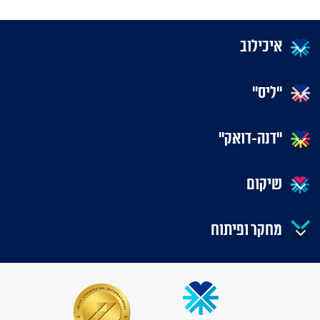
איכילוב
"ליס"
"דנה-דואק"
שיקום
מחקר ופיתוח