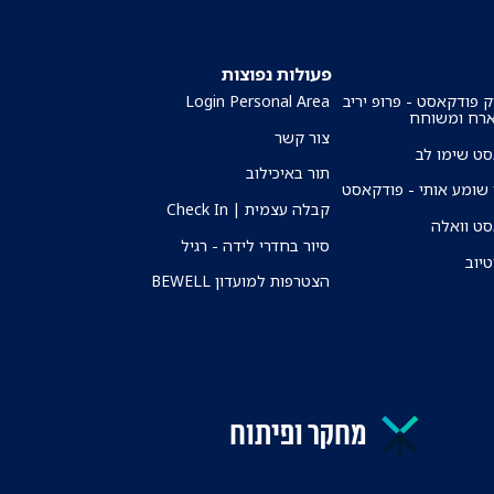
פעולות נפוצות
ק פודקאסט - פרופ יריב
Login Personal Area
ארח ומשוחח
צור קשר
ט שימו לב
תור באיכילוב
שומע אותי - פודקאסט
קבלה עצמית | Check In
ט וואלה
סיור בחדרי לידה - רגיל
טיוב
הצטרפות למועדון BEWELL
מחקר ופיתוח