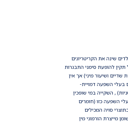
1 האיגוד האמריקאי לרפואת ילדים שינה את הקריטריונים
אפרו-אמריקאיות נחשב כגיל תקין להופעת סימני התבגרות
שדיים ושיעור מיני) אך אין
 בעלי השפעה דמויית-
יות) , השקייה במי שופכין
לי השפעה כזו (חומרים
תוצרי סויה המכילים
ן מייצרת הורמוני מין