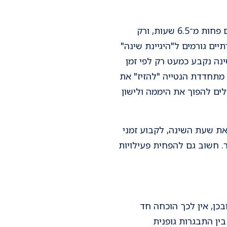
למרות שמתבגרים זקוקים ל־9–10 שעות שינה, רבים סובלים מחסך שינה מתמשך: כרבע ישנים פחות מ־6.5 שעות, ורק
 וחברתיים גורמים ל"היגיינת שינה"
נה נקבע כמעט רק לפי זמן
מתחדדת הנטייה "להזיז" את
ים להפוך את היממה ולישון
ת שעת השינה, לקבוע זמני
. חשוב גם להפחית פעילויות
ן, אין לכך הוכחה חד
ין התבגרות גופנית