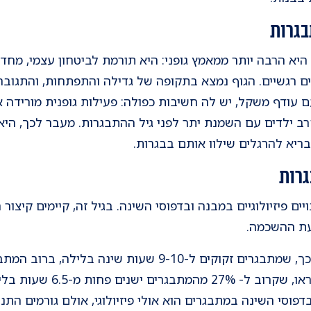
בגרות
 היא הרבה יותר ממאמץ גופני: היא תורמת לביטחון עצמי, מח
 רגשיים. הגוף נמצא בתקופה של גדילה והתפתחות, והתגובה
עם עודף משקל, יש לה חשיבות כפולה: פעילות גופנית מורידה
 ילדים עם השמנת יתר לפני גיל ההתבגרות. מעבר לכך, היא 
ריא להרגלים שילוו אותם בבגרות.
גרות
ם פיזיולוגיים במבנה ובדפוסי השינה. בגיל זה, קיימים קיצור
עת ההשכמה.
למרות שמחקרים מצביעים על כך, שמתבגרים זקוקים ל-9-10 שע
פוסי השינה במתבגרים הוא אולי פיזיולוגי, אולם גורמים התנה