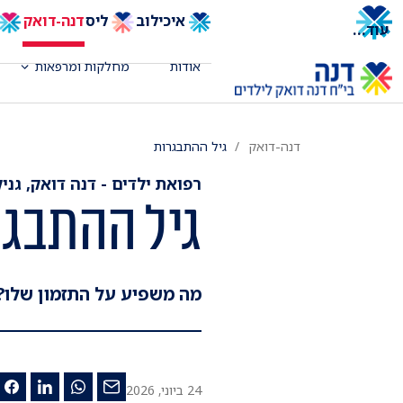
איכילוב
ליס
דנה-דואק
עוד
...
אודות
מחלקות ומרפאות
דנה-דואק
גיל ההתבגרות
רפואת ילדים - דנה דואק, גניק
גיל ההתבגר
מה משפיע על התזמון שלו?
24 ביוני, 2026