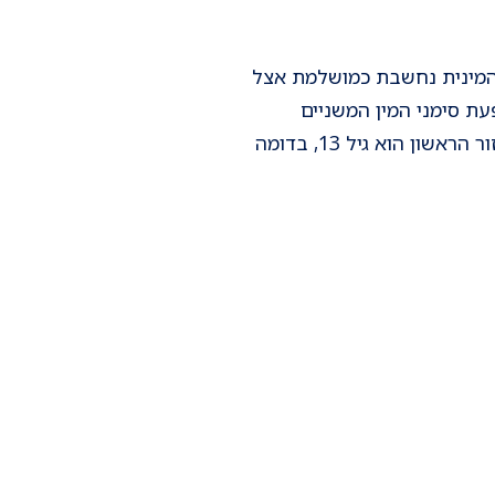
 המינית נחשבת כמושלמת אצל
עת סימני המין המשניים
(צמיחת שדיים, שיעור מיני) ומסתיים למעשה עם הופעת המחזור. הגיל הממוצע להופעת המחזור הראשון הוא גיל 13, בדומה