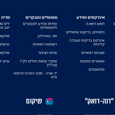
אינדקסים ומידע
מטופלים ומבקרים
מדיה
חפש רופא.ה
שירות ומידע למבקרים
ליס טו
ולמטופלים
יוגב מ
ניתוחים, בדיקות וטיפולים
תור באיכילוב
פודקאס
אינדקס בדיקות מעבדה
קליניות
רשומות רפואיות
מישהו 
מצבים רפואיים
פניות הציבור
פודקאס
מאמרים וכתבות
מוקדי קופות חולים ויק"ר
ערוץ יו
(צה"ל)
מחשבונים
יד שרה - סניף המרכז הרפואי
ת"א
"דנה-דואק"
שיקום