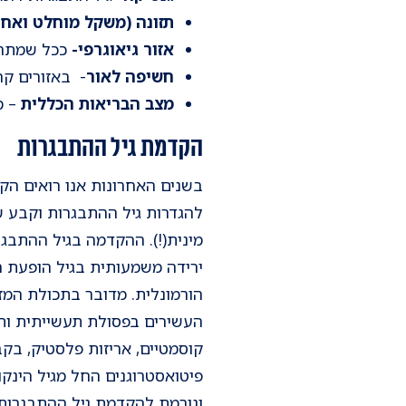
תזונה (משקל מוחלט ואחו
אזור גיאוגרפי-
ככל שמתרח
חשיפה לאור
- באזורים קר
מצב הבריאות הכללית
– מ
הקדמת גיל ההתבגרות
מינית(!). ההקדמה בגיל ההתבגר
ירידה משמעותית בגיל הופעת ה
הורמונלית. מדובר בתכולת המזון
העשירים בפסולת תעשייתית ותר
קוסמטיים, אריזות פלסטיק, בקב
פיטואסטרוגנים החל מגיל הינקו
וגורמת להקדמת גיל ההתבגרות 