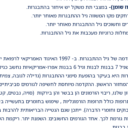
ז שומן)-
במצבי תת משקל יש איחור בהתבגרות.
קים מקו המשווה גיל ההתבגרות מאוחר יותר.
ים וחשוכים גיל ההתבגרות מאוחר יותר.
חלות כרוניות מעכבות את גיל ההתבגרות.
בשנים האחרונות אנו רואים הקדמה של גיל ההתבגרות. ב- 997
להגדרות גיל ההתבגרות וקבע שגיל 7 בבנות לבנות וגיל 6 בבנות 
ות היא בעיקר בהופעת סימני ההתבגרות (גדילה לגובה, צמיחת 
מחזור הראשון. ההקדמה מיוחסת לחשיפה לגורמים סביביתיים
 שלנו, ריבוי הורמונים הן בבשר והן בירקות (סויה, נבטים, קטנ
ופות כולל תרופות הורמונליות , שימוש בחומרים בתעשייה בע
וקים וחומרי הדברה). ייתכן שגם הנטייה הבריאותית להרבות ב
ת גורמת לכך. אחד הגורמים החשובים: השמנת יתר. ריקמת השומ
בבנות.