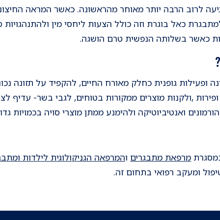
עה לרוב הרבה יותר מאוחר מהראשונה. כאשר המראה החיצוני ה
תבגרת כאל בוגרת וזה כולל הצעות ליחסי מין ולהתנהגויות ס
ות כאשר בשלותה הנפשית טרם הושגה.
כונה ופעילות גופנית כחלק מאורח החיים, להקפיד על תזונה נכ
ירות ,ולקנות מוצרים ממקורות בטוחים, לגבי בשר- עדיף לצר
מונים ואנטיביוטיקה ולהימנע ממתן מוצרי סויה בכמויות גדול
במסגרת
מרפאת מתבגרים
ו
המרפאה הגניקולוגית לילדות ומתבג
יפול ומעקב רפואי בתחום זה.