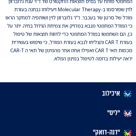
המתמטי פותח על בסיס תוצאות הדוקטורט של ד"ר ענת גלוברזון
לוין שפורסמו ב-Molecular Therapy ויעילותו נבחנה בעזרת
מודל של סרטן שד בעכבר. ד"ר גלוברזון לוין ושותפיה למחקר הראו
כי המודל המתמטי מנבא במדויק את צמיחת הגידול בחיה. יתר על
כן, הם השתמשו במודל המתמטי כדי לחזות תוצאות של טיפול
בעזרת CAR T והצליחו לנבא בעזרת המודל, כי שימוש בעשירית
מכמות תאי CAR T ואפילו אחוז אחד מהמינון של תאי ה CAR-T
יראה יעילות בדומה לטיפול במינון המלא.
איכילוב
"ליס"
"דנה-דואק"