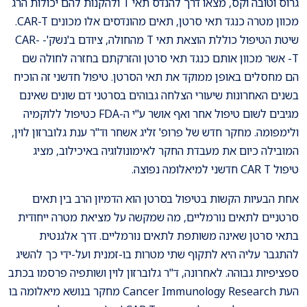
גרוס וטובה וקס, מצאו דרך להנדס תאי T ולהקנות להם יכולות הרג
מכוון מטרה כנגד תאי סרטן, תאים מהונדסים אלו מכונים CAR-T.
שיטת הטיפול כוללת הוצאת תאי T מהחולה, ציודם ב'נשק'- CAR-
T- אשר מכוון אותם כנגד תאי סרטן והזרקתם בחזרה לחולה שם
הם מחסלים באופן ממוקד את תאי הסרטן. טיפול חדשני זה הוכיח
בשנים האחרונות שיעורי הצלחה גבוהים בסרטני דם שונים שאינם
מגיבים לשום טיפול אחר ואף אושר ע"י ה-FDA כטיפול ללוקמיה
ולימפומה. מחקר חדש של פרופ' זליג אשחר וד"ר ענת גלוברזון לוין,
המובילה כיום את מעבדת החקר לאימונולוגיה באיכילוב, מציג
טיפול CAR T חדשני למיאלומה נפוצה.
אחת הבעיות הקשות בטיפול בסרטן הוא הדמיון הרב בין תאים
סרטניים לתאים נורמליים, מה שמקשה על מציאת מטרה ייחודית
בתאי סרטן שאינה משותפת לתאים נורמליים. דרך אלגנטית
להתגבר עליה היא לתקוף שתי מטרות בו-זמנית ועל-ידי כך להשיג
ספציפיות גבוהה. לאחרונה, ד"ר גלוברזון לוין ושותפיה פרסמו בכתב
העת Cancer Immunology Research מחקר בנושא מיאלומה בו