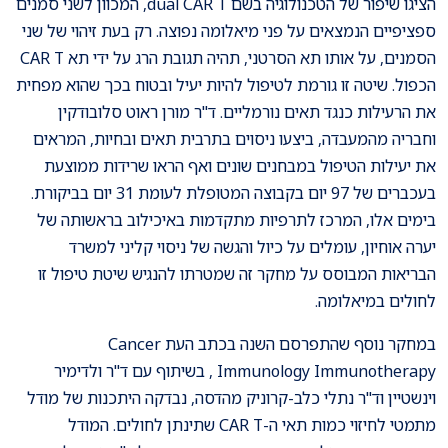
הציגו שיפור של הטכנולוגיה בשם dual CAR T, המכוון לשני סמנים
ספציפיים הנמצאים על פני מיאלומה נפוצה. רק בעת זיהוי של שני
הסמנים, על אותו תא הסרטני, תהיה תגובת הרג על ידי תא CAR T
הכפול. שיטה זו גורמת לטיפול להיות יעיל ובטוח בכך שהוא מפחית
את הרעילות כנגד תאים נורמליים. ד"ר מורן ראוט סלובודקין
וחבריה מהמעבדה, ביצעו ניסוים בתרבית תאים ובחיות, המראים
את יעילות הטיפול במבחנים שונים ואף הראו שרידות ממוצעת
בעכברים של 97 יום בקבוצה המטופלת לעומת 31 יום בביקורת.
בימים אלו, המרכז לתרפיות מתקדמות באיכילוב בראשותה של
יערה אוחיון, עומלים על כיול והגשה של ניסוי קליני למשרד
הבריאות המבוסס על מחקר זה שמטרתו להנגיש שיטת טיפול זו
לחולים במיאלומה.
במחקר נוסף שהתפרסם השנה בכתב העת Cancer
Immunology Immunotherapy , בשיתוף עם ד"ר ולדימיר
וינשטיין וד"ר נתלי כלב-קרוניק מהדסה, נבדקה היתכנות של מודל
מתמטי לחיזוי כמות תאי ה-CAR T שתינתן לחולים. המודל