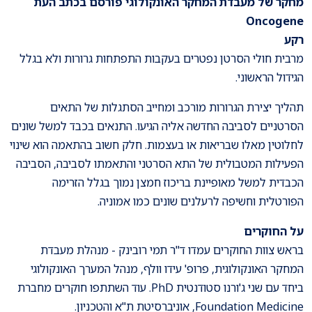
מחקר של מעבדת המחקר האונקולוגי פורסם בכתב העת
Oncogene
רקע
מרבית חולי הסרטן נפטרים בעקבות התפתחות גרורות ולא בגלל
הגידול הראשוני.
תהליך יצירת הגרורות מורכב ומחייב הסתגלות של התאים
הסרטניים לסביבה החדשה אליה הגיעו. התנאים בכבד למשל שונים
לחלוטין מאלו שבריאות או בעצמות. חלק חשוב בהתאמה הוא שינוי
הפעילות המטבולית של התא הסרטני והתאמתו לסביבה, הסביבה
הכבדית למשל מאופיינת בריכוז חמצן נמוך בגלל הזרימה
הפורטלית וחשיפה לרעלנים שונים כמו אמוניה.
על החוקרים
בראש צוות החוקרים עמדו ד"ר תמי רובינק - מנהלת מעבדת
המחקר האונקולוגית, פרופ' עידו וולף, מנהל המערך האונקולוגי
ביחד עם שני ג'ורנו סטודנטית PhD. עוד השתתפו חוקרים מחברת
Foundation Medicine, אוניברסיטת ת"א והטכניון.