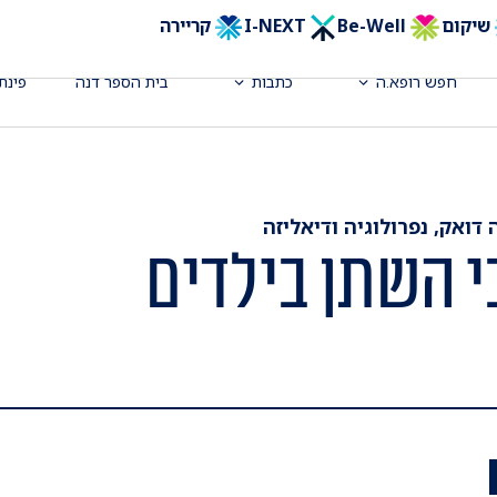
שיקום
Be-Well
I-NEXT
קריירה
חפש רופא.ה
כתבות
בית הספר דנה
פינת
 דואק, נפרולוגיה ודיאליזה
י השתן בילדים