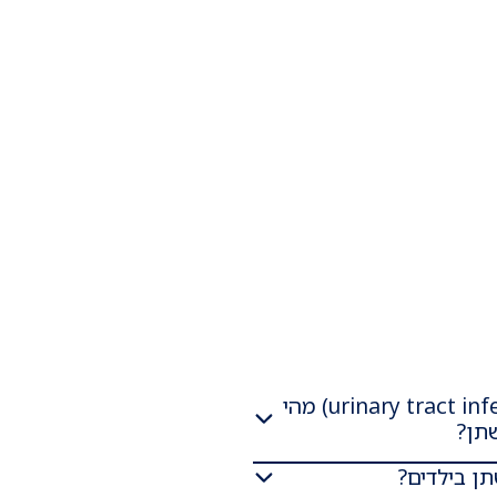
זיהום בדרכי השתן בילדים (urinary tract infection) מהי
שתן?
תן בילדים?