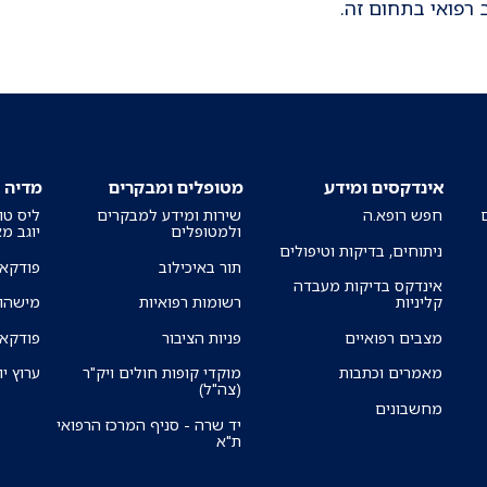
רפואי בתחום זה.
אינדקסים ומידע
מטופלים ומבקרים
מדיה
חפש רופא.ה
שירות ומידע למבקרים
ליס טו
ולמטופלים
יוגב מ
ניתוחים, בדיקות וטיפולים
תור באיכילוב
פודקאס
אינדקס בדיקות מעבדה
קליניות
רשומות רפואיות
מישהו 
מצבים רפואיים
פניות הציבור
פודקאס
מאמרים וכתבות
מוקדי קופות חולים ויק"ר
ערוץ יו
(צה"ל)
מחשבונים
יד שרה - סניף המרכז הרפואי
ת"א