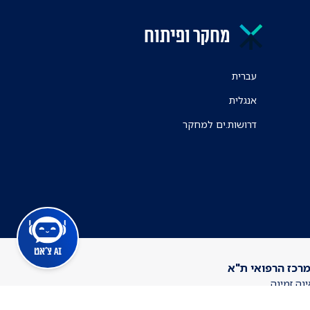
מחקר ופיתוח
עברית
אנגלית
דרושות.ים למחקר
AI צ'אט
מרכז הרפואי ת"א
ינה זמינה