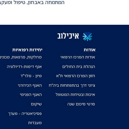
המתמחה באבחון, טיפול ומעקב 
איכילוב
אודות
יחידות רפואיות
אודות המרכז הרפואי
מחלקות, מרפאות, מכונים
הנהלת בית החולים
אגף דימות-רדיולוגיה
חזון המרכז הרפואי ת"א
מיון - מלר"ד
ציוני דרך בהתפתחות ביה"ח
האגף הכירורגי
איכות ובטיחות המטופל
האגף הפנימי
סרטי סיכום שנה
שיקום
פסיכיאטריה - מערך
מעבדות